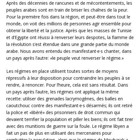
Après des décennies de rancunes et de mécontentements, les
peuples arabes sont en train de briser les chaînes de la peur.
Pour la première fois dans la région, et peut-être dans tout le
monde, on voit des millions de personnes agir ensemble pour
obtenir la liberté et la justice. Après que les masses de Tunisie
et d’Egypte ont réussi à renverser leurs despotes, la flamme de
la révolution s’est étendue dans une grande partie du monde
arabe. Nous avons entendu des manifestant·e·s chanter, dans
un pays après l’autre: «le peuple veut renverser le régime.»
Les régimes en place utilisent toutes sortes de moyens
répressifs à leur disposition pour contraindre les peuples à se
rendre, à renoncer. Pour l’heure, cela est sans résultat. Dans
un pays après l’autre, les régimes ont appliqué la même
recette: utiliser des grenades lacrymogènes, des balles en
caoutchouc contre des manifestant·e·s désarmés; ils ont retiré
la police et «libéré» des prisonniers de droit commun qui
devaient terrifier la population et piller les biens; ils ont fait tirer
avec des munitions de guerre sur la foule. Le régime libyen a
fait un pas de plus en utilisant des mercenaires pour
combattre la population, alors que le régime de Moubarak a