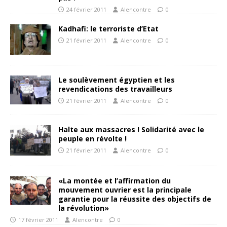
24 février 2011
Alencontre
0
Kadhafi: le terroriste d’Etat
21 février 2011
Alencontre
0
Le soulèvement égyptien et les
revendications des travailleurs
21 février 2011
Alencontre
0
Halte aux massacres ! Solidarité avec le
peuple en révolte !
21 février 2011
Alencontre
0
«La montée et l’affirmation du
mouvement ouvrier est la principale
garantie pour la réussite des objectifs de
la révolution»
17 février 2011
Alencontre
0