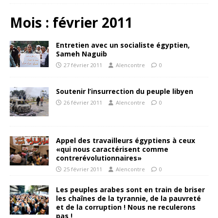
Mois :
février 2011
Entretien avec un socialiste égyptien,
Sameh Naguib
27 février 2011
Alencontre
0
Soutenir l’insurrection du peuple libyen
26 février 2011
Alencontre
0
Appel des travailleurs égyptiens à ceux
«qui nous caractérisent comme
contrerévolutionnaires»
25 février 2011
Alencontre
0
Les peuples arabes sont en train de briser
les chaînes de la tyrannie, de la pauvreté
et de la corruption ! Nous ne reculerons
pas !