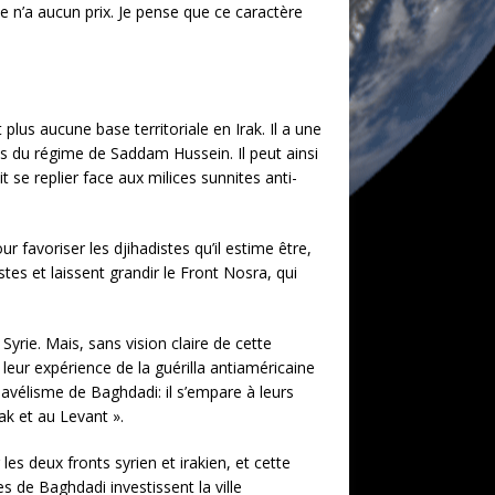
e n’a aucun prix. Je pense que ce caractère
lus aucune base territoriale en Irak. Il a une
mes du régime de Saddam Hussein. Il peut ainsi
 se replier face aux milices sunnites anti-
favoriser les djihadistes qu’il estime être,
stes et laissent grandir le Front Nosra, qui
rie. Mais, sans vision claire de cette
 leur expérience de la guérilla antiaméricaine
avélisme de Baghdadi: il s’empare à leurs
ak et au Levant ».
es deux fronts syrien et irakien, et cette
es de Baghdadi investissent la ville