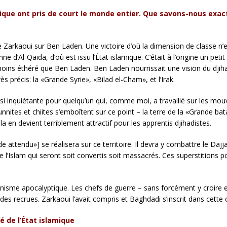
amique ont pris de court le monde entier. Que savons-nous exa
de Zarkaoui sur Ben Laden. Une victoire d’où la dimension de classe n’e
e d’Al-Qaida, d’où est issu l’État islamique. C’était à l’origine un pet
oins éthéré que Ben Laden. Ben Laden nourrissait une vision du djihad
ès précis: la «Grande Syrie», «Bilad el-Cham», et l’Irak.
on si inquiétante pour quelqu’un qui, comme moi, a travaillé sur les mo
nnites et chiites s’emboîtent sur ce point – la terre de la «Grande bat
la en devient terriblement attractif pour les apprentis djihadistes.
e attendu»] se réalisera sur ce territoire. Il devra y combattre le Dajja
de l’Islam qui seront soit convertis soit massacrés. Ces superstitions
ortunisme apocalyptique. Les chefs de guerre – sans forcément y croi
es recrues. Zarkaoui l’avait compris et Baghdadi s’inscrit dans cette c
é de l’État islamique