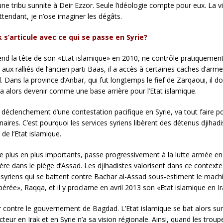
 tribu sunnite à Deir Ezzor. Seule l’idéologie compte pour eux. La vi
ttendant, je n’ose imaginer les dégâts.
k s’articule avec ce qui se passe en Syrie?
end la tête de son «Etat islamique» en 2010, ne contrôle pratiquement p
aux ralliés de l’ancien parti Baas, il a accès à certaines caches d’ar
Dans la province d’Anbar, qui fut longtemps le fief de Zarqaoui, il doit
 va alors devenir comme une base arrière pour l’Etat islamique.
clenchement d’une contestation pacifique en Syrie, va tout faire pour 
naires. C’est pourquoi les services syriens libèrent des détenus djihadi
de l’Etat islamique.
 plus en plus importants, passe progressivement à la lutte armée en Sy
ère dans le piège d’Assad. Les djihadistes valorisent dans ce contexte
 syriens qui se battent contre Bachar al-Assad sous-estiment le machi
bérée», Raqqa, et il y proclame en avril 2013 son «Etat islamique en Ir
r contre le gouvernement de Bagdad. L’Etat islamique se bat alors sur l
teur en Irak et en Syrie n’a sa vision régionale. Ainsi, quand les troup