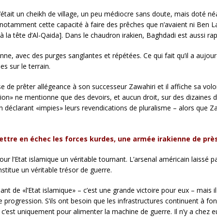
était un cheikh de village, un peu médiocre sans doute, mais doté né
 notamment cette capacité à faire des prêches que n’avaient ni Ben Lad
 tête d’Al-Qaida]. Dans le chaudron irakien, Baghdadi est aussi rap
enne, avec des purges sanglantes et répétées. Ce qui fait qu’il a aujo
 sur le terrain.
e de prêter allégeance à son successeur Zawahiri et il affiche sa volon
ution» ne mentionne que des devoirs, et aucun droit, sur des dizaines 
en déclarant «impies» leurs revendications de pluralisme – alors que Za
re en échec les forces kurdes, une armée irakienne de près d
ur l’Etat islamique un véritable tournant. L’arsenal américain laissé 
nstitue un véritable trésor de guerre.
rlant de «l’Etat islamique» – c’est une grande victoire pour eux – mais 
 progression. S’ils ont besoin que les infrastructures continuent à fon
, c’est uniquement pour alimenter la machine de guerre. Il n’y a chez e