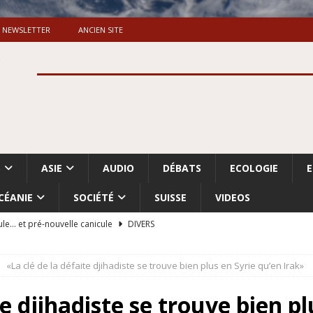
NEWSLETTER
ANCIEN SITE
S
ASIE
AUDIO
DÉBATS
ECOLOGIE
CÉANIE
SOCIÉTÉ
SUISSE
VIDEOS
ule… et pré-nouvelle canicule
DIVERS
Dossier. «Le message de Makerfield» (1)
GRANDE-BRETAGNE
«La clé de la défaite djihadiste se trouve bien plus en Syrie qu’en Irak»
 «Accentuation du nettoyage ethnique en Cisjordanie et à Gaza
ISRAËL
te djihadiste se trouve bien p