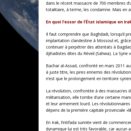
dans le récent massacre de 700 membres d’une
totalitaire, à terme, les condamne. Mais en a
En quoi l’essor de l’État islamique en Ira
Il faut comprendre que Baghdadi, lorsqu’il pr
implantation clandestine à Mossoul et, grâce 
continuer à perpétrer des attentats à Bagdad. 
djihadistes dites du Réveil (Sahwa). La Syrie
Bachar al-Assad, confronté en mars 2011 au dé
à juste titre, les pires ennemis des révolution
n’est que le prolongement en territoire syrien 
La révolution, confrontée à des massacres de
militarisation, elle tombe d’une certaine mani
et leur armement lourd. Les révolutionnaires
dépens de la première capitale provinciale «li
En Irak, l’intifada sunnite vient de commence
dynamique lui est très favorable, car aucun ac