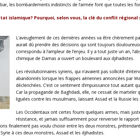
nbar, les bombardements indistincts de l’armée font que toutes les forc
tat islamique? Pourquoi, selon vous, la clé du conflit régional 
L’aveuglement de ces dernières années va être chèrement pa
aurait dû prendre des décisions qui sont toujours douloureus
correspondu à l’ampleur de l’enjeu. Il y a tout juste un an, l’
chimique de Damas a ouvert un boulevard aux djihadistes.
Les révolutionnaires syriens, qui n’avaient pas sollicité d’int
abandonnés lorsque les frappes aériennes annoncées par Was
déclenchées. C’est ce sentiment d’impuissance tout autant que 
Car la propagande de Baghdadi, elle, ne cessait de marteler q
liguées contre les musulmans, laissant Assad et la Russie les
Les Occidentaux ont certes fourni quelques armes, mais juste 
résistance, et jamais suffisamment pour renverser le rapport 
ons finalement pas voulu choisir entre les deux monstres, prétendant q
a Syrie à ces deux monstres, Assad et les djihadistes.