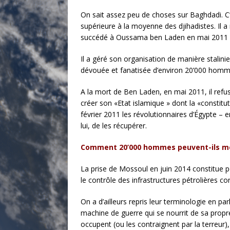
On sait assez peu de choses sur Baghdadi. C’
supérieure à la moyenne des djihadistes. Il a
succédé à Oussama ben Laden en mai 2011 à la
Il a géré son organisation de manière stalini
dévouée et fanatisée d’environ 20’000 hommes
A la mort de Ben Laden, en mai 2011, il refus
créer son «Etat islamique » dont la «constit
février 2011 les révolutionnaires d’Égypte – 
lui, de les récupérer.
Comment 20’000 hommes peuvent-ils mett
La prise de Mossoul en juin 2014 constitue po
le contrôle des infrastructures pétrolières co
On a d’ailleurs repris leur terminologie en pa
machine de guerre qui se nourrit de sa propre
occupent (ou les contraignent par la terreur)