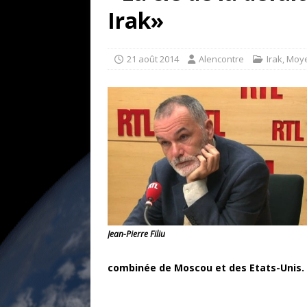
[ 17 juillet 2026 ]
«Le discours de T
Irak»
goût… et une menace»
ETATS-U
[ 17 juillet 2026 ]
Iran. Le retour de
21 août 2014
Alencontre
Irak
,
Moye
[ 14 juin 2020 ]
Brésil. Les vies noi
* LA UNE
Jean-Pierre Filiu
combinée de Moscou et des Etats-Unis.