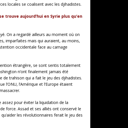
es locales se coalisent avec les djihadistes.
se trouve aujourd’hui en Syrie plus qu’en
yé. On a regardé ailleurs au moment où on
es, imparfaites mais qui auraient, au moins,
abstention occidentale face au carnage
ervention étrangère, se sont sentis totalement
hington n’ont finalement jamais été
de trahison qui a fait le jeu des djihadistes.
ue l’ONU, l’Amérique et l’Europe étaient
 massacrer.
assez pour éviter la liquidation de la
de force. Assad et ses alliés ont conservé le
u’aider les révolutionnaires ferait le jeu des