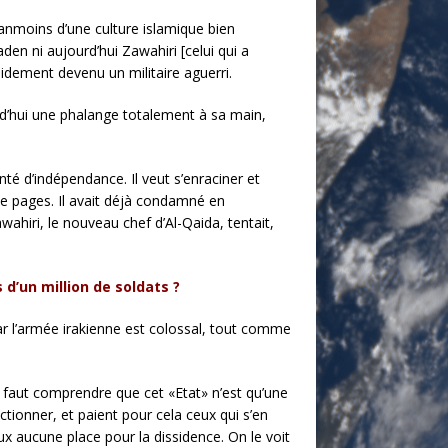
anmoins d’une culture islamique bien
en ni aujourd’hui Zawahiri [celui qui a
idement devenu un militaire aguerri.
urd’hui une phalange totalement à sa main,
té d’indépendance. Il veut s’enraciner et
de pages. Il avait déjà condamné en
wahiri, le nouveau chef d’Al-Qaida, tentait,
’un million de soldats ?
par l’armée irakienne est colossal, tout comme
il faut comprendre que cet «Etat» n’est qu’une
ctionner, et paient pour cela ceux qui s’en
ux aucune place pour la dissidence. On le voit