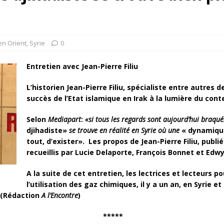
rump sur la “fraude électorale” était une blague de mauvais
NIS
 l’option militaire
ETATS-UNIS
n Orient
,
Syrie
0
res comptent: l’urgence de la démilitarisation de la Police militaire
Entretien avec Jean-Pierre Filiu
L’historien Jean-Pierre Filiu, spécialiste entre autres
succès de l’Etat islamique en Irak à la lumière du cont
Selon
Mediapart
:
«si tous les regards sont aujourd’hui braqués
djihadiste»
se trouve en réalité en Syrie où une
« dynamique
tout, d’exister». Les propos de Jean-Pierre Filiu, publi
recueillis par Lucie Delaporte, François Bonnet et Edwy
A la suite de cet entretien, les lectrices et lecteurs p
l’utilisation des gaz chimiques, il y a un an, en Syrie e
 (Rédaction
A l’Encontre
)
*****