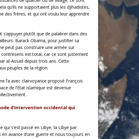
stances de quartier ou de village, ce sont
ela qu’ils ne supportaient plus les djihadistes,
me des frères, et qui ont voulu leur apprendre
aut s’appuyer plutôt que de palabrer dans des
illeurs. Barack Obama, pour justifier sa
on ne peut pas construire une armée sur
 contresens est total, car ce sont justement
har al-Assad depuis trois ans. Cette
aux peuples de la région.
omme l’a avec clairvoyance proposé François
nace de l’Etat islamique est devenue
ollectivement.
mode d’intervention occidental qui
e qui s’est passé en Libye, la Libye par
ours en avance d’une guerre et nous toujours en