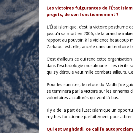
Les victoires fulgurantes de l’État isl
projets, de son fonctionnement ?
L’État islamique, c’est la victoire posthume 
jusqu’à sa mort en 2006, de la branche irakienn
rapport au pouvoir, à la violence beaucoup m
Zarkaoui est, elle, ancrée dans un territoire tr
C’est d’ailleurs ce qui rend cette organisati
dans l’eschatologie musulmane – les récits su
qui s’y déroule vaut mille combats ailleurs. Ce
Pour les sunnites, le retour du Madhi [«le guid
se terminera par la victoire sur les ennemis 
volontaires acculturés qui vont là-bas.
Il y a de la part de l’Etat islamique un opp
mythes fonctionne parfaitement pour attirer d
Qui est Baghdadi, ce calife autoproclam