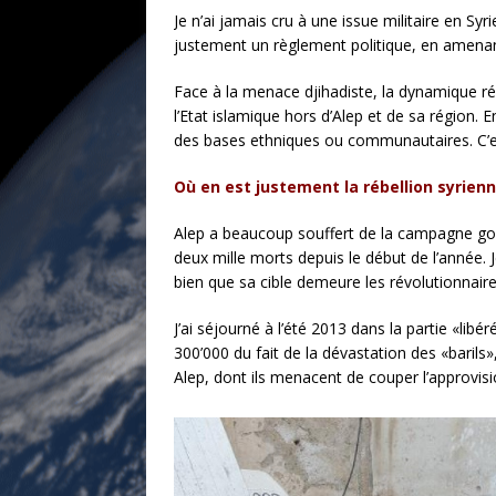
Je n’ai jamais cru à une issue militaire en Sy
justement un règlement politique, en amenant 
Face à la menace djihadiste, la dynamique révo
l’Etat islamique hors d’Alep et de sa région. 
des bases ethniques ou communautaires. C’est 
Où en est justement la rébellion syrien
Alep a beaucoup souffert de la campagne gou
deux mille morts depuis le début de l’année. 
bien que sa cible demeure les révolutionnaire
J’ai séjourné à l’été 2013 dans la partie «libé
300’000 du fait de la dévastation des «barils»
Alep, dont ils menacent de couper l’approvis