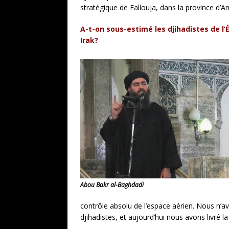
stratégique de Fallouja, dans la province d’A
A-t-on sous-estimé les djihadistes de l’É
Irak?
Abou Bakr al-Baghdadi
contrôle absolu de l’espace aérien. Nous n’av
djihadistes, et aujourd’hui nous avons livré l