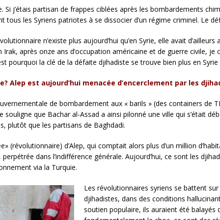
rie. Si j’étais partisan de frappes ciblées après les bombardements ch
tous les Syriens patriotes à se dissocier d’un régime criminel. Le déf
lutionnaire n’existe plus aujourd’hui qu’en Syrie, elle avait d’ailleur
En Irak, après onze ans d’occupation américaine et de guerre civile, je
pourquoi la clé de la défaite djihadiste se trouve bien plus en Syrie 
ne? Alep est aujourd’hui menacée d’encerclement par les djiha
vernementale de bombardement aux « barils » (des containers de TNT
Je souligne que Bachar al-Assad a ainsi pilonné une ville qui s’était d
s, plutôt que les partisans de Baghdadi.
rée» (révolutionnaire) d’Alep, qui comptait alors plus d’un million d’habi
, perpétrée dans l’indifférence générale. Aujourd’hui, ce sont les djiha
ionnement via la Turquie.
Les révolutionnaires syriens se battent sur 
djihadistes, dans des conditions hallucinant
soutien populaire, ils auraient été balayés