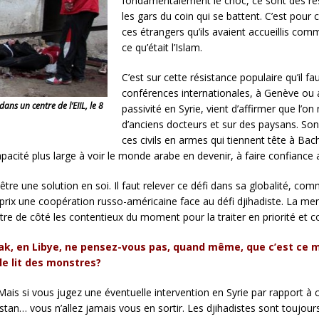
fondamentalement le choc, ce sont des rési
les gars du coin qui se battent. C’est pour c
ces étrangers qu’ils avaient accueillis com
ce qu’était l’Islam.
C’est sur cette résistance populaire qu’il f
conférences internationales, à Genève ou a
ns un centre de l’EIIL, le 8
passivité en Syrie, vient d’affirmer que l’
d’anciens docteurs et sur des paysans. Son
ces civils en armes qui tiennent tête à Bac
pacité plus large à voir le monde arabe en devenir, à faire confiance 
d être une solution en soi. Il faut relever ce défi dans sa globalité, c
 prix une coopération russo-américaine face au défi djihadiste. La me
re de côté les contentieux du moment pour la traiter en priorité et c
Irak, en Libye, ne pensez-vous pas, quand même, que c’est ce 
le lit des monstres?
 Mais si vous jugez une éventuelle intervention en Syrie par rapport à c
hanistan… vous n’allez jamais vous en sortir. Les djihadistes sont touj