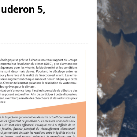
auderon 5,
Office 365
Outlook Live