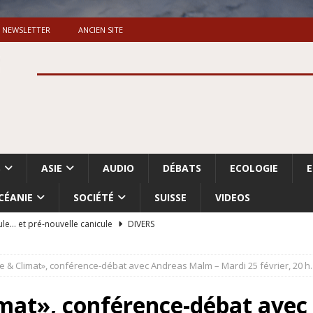
NEWSLETTER
ANCIEN SITE
S
ASIE
AUDIO
DÉBATS
ECOLOGIE
CÉANIE
SOCIÉTÉ
SUISSE
VIDEOS
ule… et pré-nouvelle canicule
DIVERS
Dossier. «Le message de Makerfield» (1)
GRANDE-BRETAGNE
e & Climat», conférence-débat avec Andreas Malm – Mardi 25 février, 20 h
 «Accentuation du nettoyage ethnique en Cisjordanie et à Gaza
ISRAËL
imat», conférence-débat ave