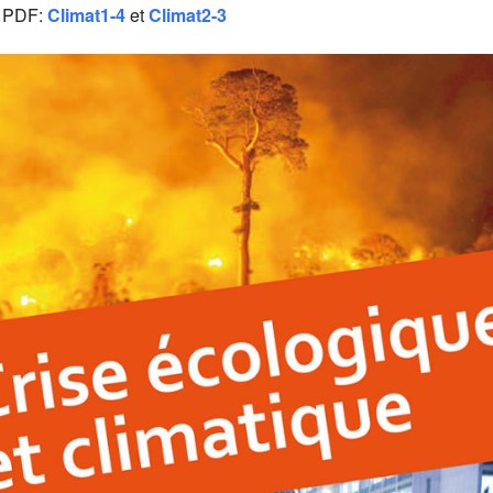
es PDF:
Climat1-4
et
Climat2-3