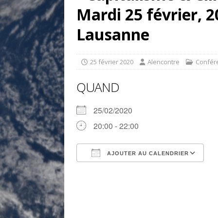
[ 17 juillet 2026 ]
«Le discours de T
Mardi 25 février, 2
goût… et une menace»
ETATS-U
Lausanne
[ 17 juillet 2026 ]
Iran. Le retour de
[ 14 juin 2020 ]
Brésil. Les vies noi
25 février 2020
Alencontre
Confér
* LA UNE
QUAND
25/02/2020
20:00 - 22:00
AJOUTER AU CALENDRIER
Télécharger ICS
C