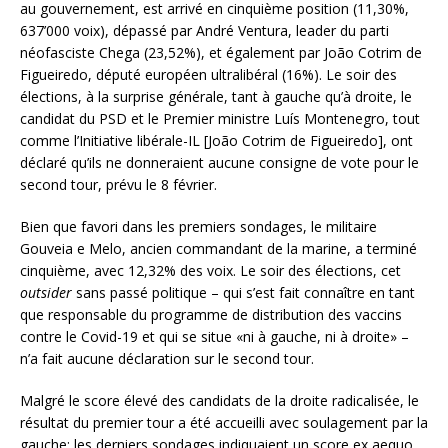
au gouvernement, est arrivé en cinquième position (11,30%,
637’000 voix), dépassé par André Ventura, leader du parti
néofasciste Chega (23,52%), et également par João Cotrim de
Figueiredo, député européen ultralibéral (16%). Le soir des
élections, à la surprise générale, tant à gauche qu’à droite, le
candidat du PSD et le Premier ministre Luís Montenegro, tout
comme l’Initiative libérale-IL [João Cotrim de Figueiredo], ont
déclaré qu’ils ne donneraient aucune consigne de vote pour le
second tour, prévu le 8 février.
Bien que favori dans les premiers sondages, le militaire
Gouveia e Melo, ancien commandant de la marine, a terminé
cinquième, avec 12,32% des voix. Le soir des élections, cet
outsider
sans passé politique – qui s’est fait connaître en tant
que responsable du programme de distribution des vaccins
contre le Covid-19 et qui se situe «ni à gauche, ni à droite» –
n’a fait aucune déclaration sur le second tour.
Malgré le score élevé des candidats de la droite radicalisée, le
résultat du premier tour a été accueilli avec soulagement par la
gauche: les derniers sondages indiquaient un score ex aequo