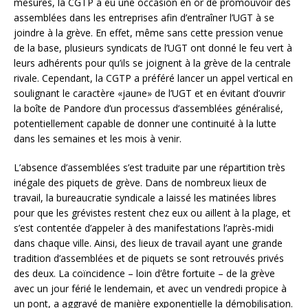
mesures, la CGTP a eu une occasion en or de promouvoir des
assemblées dans les entreprises afin d’entraîner l’UGT à se
joindre à la grève. En effet, même sans cette pression venue
de la base, plusieurs syndicats de l’UGT ont donné le feu vert à
leurs adhérents pour qu’ils se joignent à la grève de la centrale
rivale. Cependant, la CGTP a préféré lancer un appel vertical en
soulignant le caractère «jaune» de l’UGT et en évitant d’ouvrir
la boîte de Pandore d’un processus d’assemblées généralisé,
potentiellement capable de donner une continuité à la lutte
dans les semaines et les mois à venir.
L’absence d’assemblées s’est traduite par une répartition très
inégale des piquets de grève. Dans de nombreux lieux de
travail, la bureaucratie syndicale a laissé les matinées libres
pour que les grévistes restent chez eux ou aillent à la plage, et
s’est contentée d’appeler à des manifestations l’après-midi
dans chaque ville. Ainsi, des lieux de travail ayant une grande
tradition d’assemblées et de piquets se sont retrouvés privés
des deux. La coïncidence – loin d’être fortuite – de la grève
avec un jour férié le lendemain, et avec un vendredi propice à
un pont, a aggravé de manière exponentielle la démobilisation.