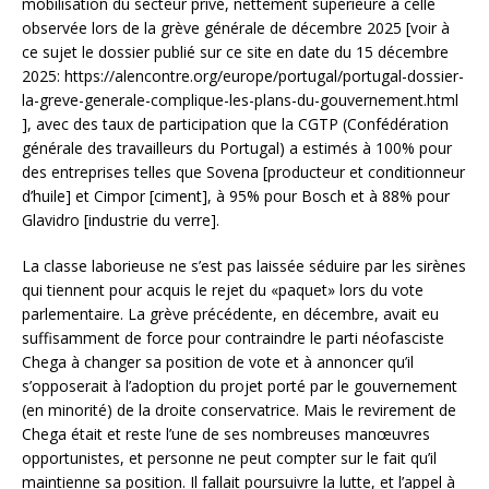
mobilisation du secteur privé, nettement supérieure à celle
observée lors de la grève générale de décembre 2025 [voir à
ce sujet le dossier publié sur ce site en date du 15 décembre
2025: https://alencontre.org/europe/portugal/portugal-dossier-
la-greve-generale-complique-les-plans-du-gouvernement.html
], avec des taux de participation que la CGTP (Confédération
générale des travailleurs du Portugal) a estimés à 100% pour
des entreprises telles que Sovena [producteur et conditionneur
d’huile] et Cimpor [ciment], à 95% pour Bosch et à 88% pour
Glavidro [industrie du verre].
La classe laborieuse ne s’est pas laissée séduire par les sirènes
qui tiennent pour acquis le rejet du «paquet» lors du vote
parlementaire. La grève précédente, en décembre, avait eu
suffisamment de force pour contraindre le parti néofasciste
Chega à changer sa position de vote et à annoncer qu’il
s’opposerait à l’adoption du projet porté par le gouvernement
(en minorité) de la droite conservatrice. Mais le revirement de
Chega était et reste l’une de ses nombreuses manœuvres
opportunistes, et personne ne peut compter sur le fait qu’il
maintienne sa position. Il fallait poursuivre la lutte, et l’appel à