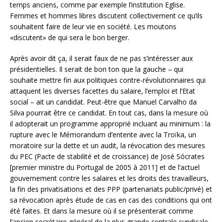
temps anciens, comme par exemple l’institution Eglise.
Femmes et hommes libres discutent collectivement ce qu’ils
souhaitent faire de leur vie en société. Les moutons
«discutent» de qui sera le bon berger.
Après avoir dit ça, il serait faux de ne pas s’intéresser aux
présidentielles. Il serait de bon ton que la gauche – qui
souhaite mettre fin aux politiques contre-révolutionnaires qui
attaquent les diverses facettes du salaire, l’emploi et l’Etat
social – ait un candidat. Peut-être que Manuel Carvalho da
Silva pourrait être ce candidat. En tout cas, dans la mesure où
il adopterait un programme approprié incluant au minimum : la
rupture avec le Mémorandum d’entente avec la Troïka, un
moratoire sur la dette et un audit, la révocation des mesures
du PEC (Pacte de stabilité et de croissance) de José Sócrates
[premier ministre du Portugal de 2005 à 2011] et de l’actuel
gouvernement contre les salaires et les droits des travailleurs,
la fin des privatisations et des PPP (partenariats public/privé) et
sa révocation après étude de cas en cas des conditions qui ont
été faites. Et dans la mesure où il se présenterait comme
l’ancien secrétaire général de la plus grande centrale syndicale