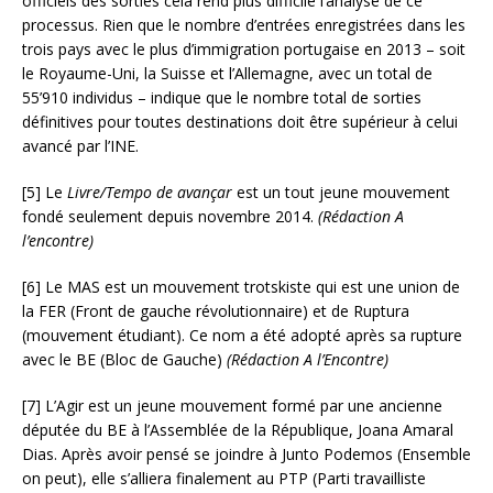
officiels des sorties cela rend plus difficile l’analyse de ce
processus. Rien que le nombre d’entrées enregistrées dans les
trois pays avec le plus d’immigration portugaise en 2013 – soit
le Royaume-Uni, la Suisse et l’Allemagne, avec un total de
55’910 individus – indique que le nombre total de sorties
définitives pour toutes destinations doit être supérieur à celui
avancé par l’INE.
[5] Le
Livre/Tempo de avançar
est un tout jeune mouvement
fondé seulement depuis novembre 2014.
(Rédaction A
l’encontre)
[6] Le MAS est un mouvement trotskiste qui est une union de
la FER (Front de gauche révolutionnaire) et de Ruptura
(mouvement étudiant). Ce nom a été adopté après sa rupture
avec le BE (Bloc de Gauche)
(Rédaction A l’Encontre)
[7] L’Agir est un jeune mouvement formé par une ancienne
députée du BE à l’Assemblée de la République, Joana Amaral
Dias. Après avoir pensé se joindre à Junto Podemos (Ensemble
on peut), elle s’alliera finalement au PTP (Parti travailliste