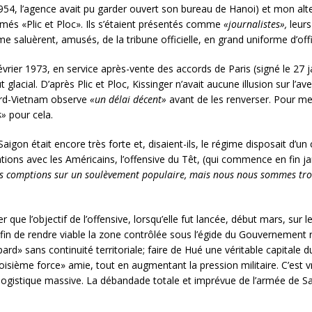
1954, l’agence avait pu garder ouvert son bureau de Hanoi) et mon al
més «Plic et Ploc». Ils s’étaient présentés comme
«journalistes»,
leurs
 me saluèrent, amusés, de la tribune officielle, en grand uniforme d’of
février 1973, en service après-vente des accords de Paris (signé le 27 
ut glacial. D’après Plic et Ploc, Kissinger n’avait aucune illusion sur l
Nord-Vietnam observe
«un délai décent»
avant de les renverser. Pour mes 
s»
pour cela.
igon était encore très forte et, disaient-ils, le régime disposait d’un
iations avec les Américains, l’offensive du Têt, (qui commence en fin j
 comptions sur un soulèvement populaire, mais nous nous sommes trompé
 que l’objectif de l’offensive, lorsqu’elle fut lancée, début mars, sur
afin de rendre viable la zone contrôlée sous l’égide du Gouvernement r
pard» sans continuité territoriale; faire de Hué une véritable capita
«troisième force» amie, tout en augmentant la pression militaire. C’est
 logistique massive. La débandade totale et imprévue de l’armée de S