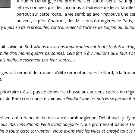
A Hué et Danang, je me promenais en toute liberté. Sauf qu
lettres confiées par des inconnus à l’adresse de leurs famil
partout sur cette route, la vie semblait avoir retrouvé une c
au vent, le père Charmot, des Missions étrangères de Paris, ex
n’y a pas eu de représailles, contrairement à l’armée de Saigon qui pillait 
ait suivie au Sud:
«Nous briserons implacablement toute tentative d’op
lle d’au moins quatre personnes. Cela fait 6 à 7 millions qu’il faut évit
 mais malheureusement pas leur ventre…»
gés visiblement de troupes d’élite remontant vers le Nord, à la fronti
s.
i prioritaire n’était pas de donner la chasse aux anciens cadres du régi
tins du Parti communiste chinois:
«Pendant que les nôtres se faisaient m
résentant à Hanoi de la résistance cambodgienne. Début avril, je l’y av
e nous libérions Phnom Penh avant Saigon!»
Nous promenant dans le fam
in à toute cette corruption. Nous avons vidé les villes et envoyé tou