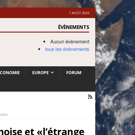
7 AOÛT 2026
ÉVÈNEMENTS
Aucun évènement
tous les évènements
ECONOMIE
EUROPE
FORUM
Penh»
noise et «l’étrange