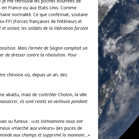
e je me retrouvai les poches bourrées de
les en France ou aux Etats-Unis. Comme
ertaine normalité. Ce que confirmait, soutane
-FFI (Forces françaises de l’intérieur) et
et violait, les soldats de la libération forcent
position. Mais l’armée de Saigon comptait un
er de dresser contre la révolution. Pour
ère chinoise où, depuis un an, des
me abattu, mais de contrôler Cholon, la ville
assacrer, ils sont restés en veilleuse pendant
ais vu furieux :
«Les Vietnamiens nous ont
eux «marché aux voleurs» (les puces de
t le monde aux champs et supprimé la monnaie…»