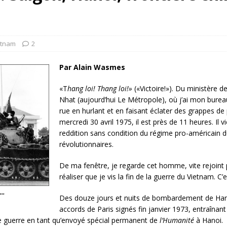
rump sur la “fraude électorale” était une blague de mauvais
NIS
 l’option militaire
ETATS-UNIS
etnam
2
res comptent: l’urgence de la démilitarisation de la Police militaire
Par Alain Wasmes
«T
hang loi! Thang loi!»
(«Victoire!»). Du ministère de
Nhat (aujourd’hui Le Métropole), où j’ai mon bureau
rue en hurlant et en faisant éclater des grappes de p
mercredi 30 avril 1975, il est près de 11 heures. Il 
reddition sans condition du régime pro-américain
révolutionnaires.
De ma fenêtre, je regarde cet homme, vite rejoint pa
réaliser que je vis la fin de la guerre du Vietnam. C’
n…
Des douze jours et nuits de bombardement de Han
accords de Paris signés fin janvier 1973, entraînant 
tte guerre en tant qu’envoyé spécial permanent de
l’Humanité
à Hanoi.