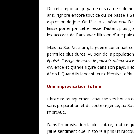
De cette époque, je garde des carnets de note
ans, j’ignore encore tout ce qui se passe à S
explosion de joie. On fête la «Libération». De 
laisse porter par cette liesse d’autant plus g
les accords de Paris avec l’illusion d’une paix
Mais au Sud-Vietnam, la guerre continuait c
parmi les plus dures. Au sein de la populati
épuisé. Il exige de nous de pouvoir mieux vivre
d’Allende et grande figure dans son pays. Il é
décisif. Quand ils lancent leur offensive, déb
Une improvisation totale
L’histoire brusquement chausse ses bottes de 
sans préparation et de toute urgence, au Sud
imprévue.
Dans l’improvisation la plus totale, tout ce 
j’ai le sentiment que l’histoire a pris un ra