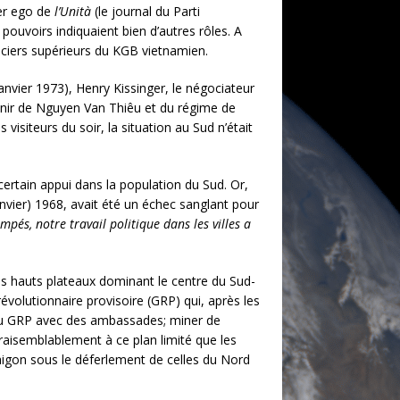
ter ego de
l’Unità
(le journal du Parti
 pouvoirs indiquaient bien d’autres rôles. A
ficiers supérieurs du KGB vietnamien.
janvier 1973), Henry Kissinger, le négociateur
’avenir de Nguyen Van Thiêu et du régime de
visiteurs du soir, la situation au Sud n’était
 certain appui dans la population du Sud. Or,
anvier) 1968, avait été un échec sanglant pour
s, notre travail politique dans les villes a
 les hauts plateaux dominant le centre du Sud-
évolutionnaire provisoire (GRP) qui, après les
le du GRP avec des ambassades; miner de
 vraisemblablement à ce plan limité que les
aigon sous le déferlement de celles du Nord