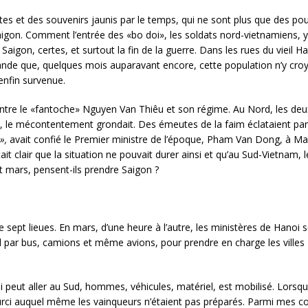
s et des souvenirs jaunis par le temps, qui ne sont plus que des poussi
aigon. Comment l’entrée des «bo doi», les soldats nord-vietnamiens, y e
Saigon, certes, et surtout la fin de la guerre. Dans les rues du vieil H
rande que, quelques mois auparavant encore, cette population n’y croyait
 enfin survenue.
ontre le «fantoche» Nguyen Van Thiêu et son régime. Au Nord, les deu
on, le mécontentement grondait. Des émeutes de la faim éclataient par
»,
avait confié le Premier ministre de l’époque, Pham Van Dong, à Ma
tait clair que la situation ne pouvait durer ainsi et qu’au Sud-Vietnam
ut mars, pensent-ils prendre Saigon ?
sept lieues. En mars, d’une heure à l’autre, les ministères de Hanoi 
 par bus, camions et même avions, pour prendre en charge les villes «l
qui peut aller au Sud, hommes, véhicules, matériel, est mobilisé. Lors
ccourci auquel même les vainqueurs n’étaient pas préparés. Parmi mes c