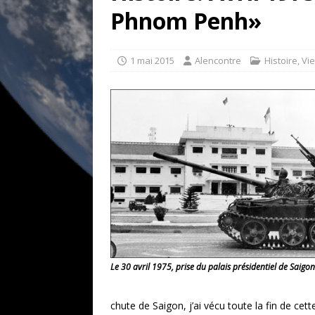
[ 17 juillet 2026 ]
«Le discours de T
Phnom Penh»
goût… et une menace»
ETATS-U
[ 17 juillet 2026 ]
Iran. Le retour de
1 mai 2015
Alencontre
Histoire
,
Vi
[ 14 juin 2020 ]
Brésil. Les vies noi
* LA UNE
Le 30 avril 1975, prise du palais présidentiel de Saigo
chute de Saigon, j’ai vécu toute la fin de ce