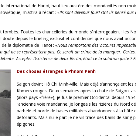
Cercle international de Hanoi, haut lieu austère des mondanités non mo
oviétique, m’attira à l’écart :
«Ils sont devenus fous! Ont-ils pensé aux
t tombés. Toutes les chancelleries du monde s’interrogeaient : les No
doute depuis le briefing exclusif et confidentiel que nous avait acco
e de la diplomatie de Hanoi :
«Nous remportons des victoires impensable
n qui ne se représentera pas. Ce serait un crime de la manquer.
Certes
 détente. Accepter l’existence de deux Berlin, était-ce la solution juste ?
Des choses étranges à Phnom Penh
Saigon devint Hô Chi Minh-Ville. Mais déjà s’annonçaient les co
Khmers rouges. Deux semaines après la chute de Saigon, ass
(alors pays «frère»), je fus le premier Occidental depuis 1954
l’ancienne voie mandarine. Je longeais les rizières du Nord 
barbelé et bordé de bases militaires abandonnées à la hâte et
défoliants. Mais nulle part je ne vis trace des bains de sang p
épigones.