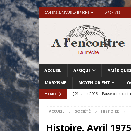
CAHIERS & REVUE LA BRÈCHE
ARCHIVES
ACCUEIL
AFRIQUE
AMÉRIQUE
MARXISME
MOYEN ORIENT
O
[ 21 juillet 2026 ]
Pause post-canic
MÉMO
[ 20 juillet 2026 ]
Grande-Bretagne-
ACCUEIL
SOCIÉTÉ
HISTOIRE
[ 18 juillet 2026 ]
Israël-Palestine.
avant les élections du 27 octobre»
Histoire. Avril 197