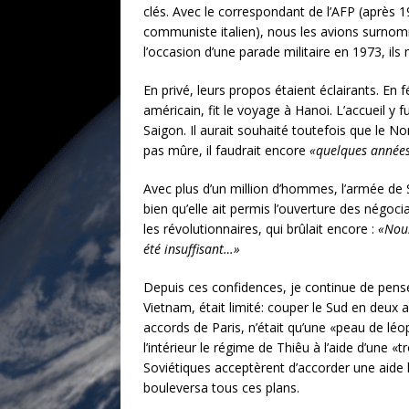
clés. Avec le correspondant de l’AFP (après 
communiste italien), nous les avions surnom
l’occasion d’une parade militaire en 1973, ils
En privé, leurs propos étaient éclairants. En 
américain, fit le voyage à Hanoi. L’accueil y f
Saigon. Il aurait souhaité toutefois que le 
pas mûre, il faudrait encore
«quelques année
Avec plus d’un million d’hommes, l’armée de Sa
bien qu’elle ait permis l’ouverture des négoc
les révolutionnaires, qui brûlait encore :
«Nous
été insuffisant…»
Depuis ces confidences, je continue de penser
Vietnam, était limité: couper le Sud en deux 
accords de Paris, n’était qu’une «peau de léo
l’intérieur le régime de Thiêu à l’aide d’une 
Soviétiques acceptèrent d’accorder une aide
bouleversa tous ces plans.