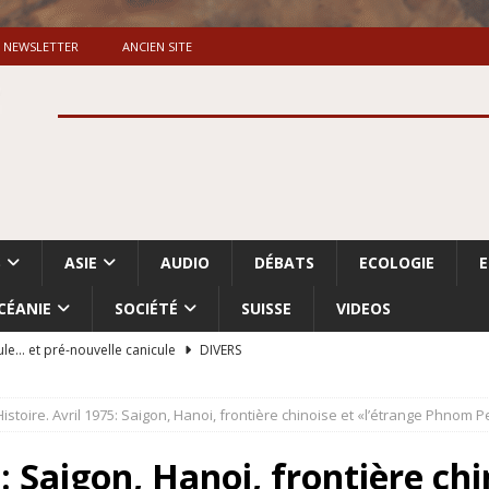
NEWSLETTER
ANCIEN SITE
S
ASIE
AUDIO
DÉBATS
ECOLOGIE
CÉANIE
SOCIÉTÉ
SUISSE
VIDEOS
ule… et pré-nouvelle canicule
DIVERS
Dossier. «Le message de Makerfield» (1)
GRANDE-BRETAGNE
Histoire. Avril 1975: Saigon, Hanoi, frontière chinoise et «l’étrange Phnom 
 «Accentuation du nettoyage ethnique en Cisjordanie et à Gaza
ISRAËL
5: Saigon, Hanoi, frontière chi