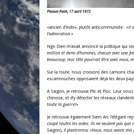
Phnom Penh, 17 avril 1975
«ancien d’Indo», plutôt anticommuniste :
«Il 
l’admiration.»
Ngo Dien m’avait annoncé la politique qui ser
million et demi d’hommes, chacun avec une fami
beaucoup, leur tête pourrait être avec nous,
Sur la route, nous croisions des camions char
escarmouches opposaient déjà les deux pay
A Saigon, je retrouvai Plic et Ploc. Leur souc
chinoise, et d’y détecter les réseaux clandes
toute la guerre!»
Je retrouvai également Siem An, l’élégant rep
coupé toutes les aides. Ils ne veulent pas qu
Saigon), il plastronna:
«Nous, nous avons mis f