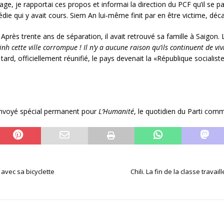
sage, je rapportai ces propos et informai la direction du PCF qu’il s
ie qui y avait cours. Siem An lui-même finit par en être victime, déca
 Après trente ans de séparation, il avait retrouvé sa famille à Saigon. L’
h cette ville corrompue ! Il n’y a aucune raison qu’ils continuent de v
tard, officiellement réunifié, le pays devenait la «République socialis
envoyé spécial permanent pour
L’Humanité
, le quotidien du Parti comm
avec sa bicyclette
Chili. La fin de la classe trav