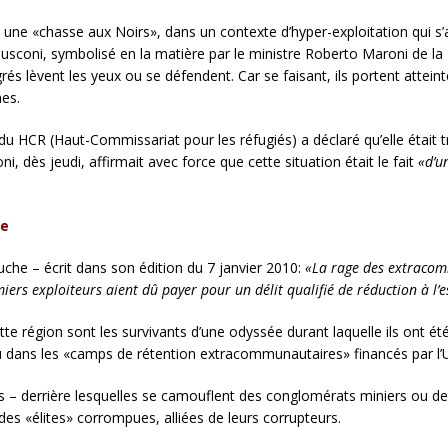
t une «chasse aux Noirs», dans un contexte d’hyper-exploitation qui s
sconi, symbolisé en la matière par le ministre Roberto Maroni de la L
és lèvent les yeux ou se défendent. Car se faisant, ils portent attein
mes.
 du HCR (Haut-Commissariat pour les réfugiés) a déclaré qu’elle était
, dès jeudi, affirmait avec force que cette situation était le fait
«d’u
ée
che – écrit dans son édition du 7 janvier 2010:
«La rage des extracom
iers exploiteurs aient dû payer pour un délit qualifié de réduction à l’e
tte région sont les survivants d’une odyssée durant laquelle ils ont été
u dans les «camps de rétention extracommunautaires» financés par l’
s – derrière lesquelles se camouflent des conglomérats miniers ou des
des «élites» corrompues, alliées de leurs corrupteurs.