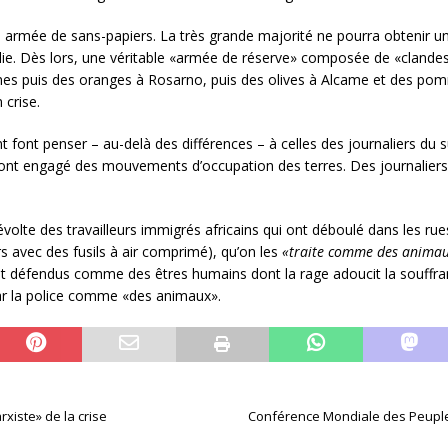
une armée de sans-papiers. La très grande majorité ne pourra obtenir un
talie. Dès lors, une véritable «armée de réserve» composée de «clandes
es puis des oranges à Rosarno, puis des olives à Alcame et des pomme
 crise.
nt font penser – au-delà des différences – à celles des journaliers du su
 ont engagé des mouvements d’occupation des terres. Des journaliers 
 révolte des travailleurs immigrés africains qui ont déboulé dans les ru
rs avec des fusils à air comprimé), qu’on les
«traite comme des anima
ont défendus comme des êtres humains dont la rage adoucit la souffra
par la police comme «des animaux».
rxiste» de la crise
Conférence Mondiale des Peuple