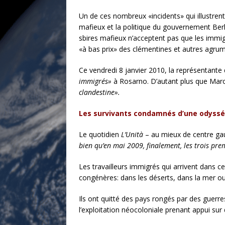
Un de ces nombreux «incidents» qui illustren
mafieux et la politique du gouvernement Berlu
sbires mafieux n’acceptent pas que les immigr
«à bas prix» des clémentines et autres agru
Ce vendredi 8 janvier 2010, la représentante
immigrés»
à Rosarno. D’autant plus que Maroni
clandestine».
Les survivants condamnés d’une odyss
Le quotidien
L’Unità
– au mieux de centre gau
bien qu’en mai 2009, finalement, les trois prem
Les travailleurs immigrés qui arrivent dans ce
congénères: dans les déserts, dans la mer o
Ils ont quitté des pays rongés par des guerre
l’exploitation néocoloniale prenant appui sur 