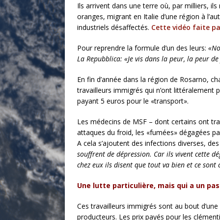
Ils arrivent dans une terre où, par milliers, 
oranges, migrant en Italie d’une région à l’aut
industriels désaffectés.
Cette vidéo faite pa
Pour reprendre la formule d’un des leurs:
«No
La Repubblica:
«Je vis dans la peur, la peur d
En fin d’année dans la région de Rosarno, c
travailleurs immigrés qui n’ont littéralement 
payant 5 euros pour le «transport».
Les médecins de MSF – dont certains ont trava
attaques du froid, les «fumées» dégagées par
A cela s’ajoutent des infections diverses, d
souffrent de dépression. Car ils vivent cette 
chez eux ils disent que tout va bien et ce son
Une lutte particulière, mais qui a un pa
Ces travailleurs immigrés sont au bout d’une 
producteurs. Les prix payés pour les clément