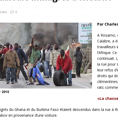
rump sur la “fraude électorale” était une blague de mauvais
NIS
Italie
0
 l’option militaire
ETATS-UNIS
Par Charle
res comptent: l’urgence de la démilitarisation de la Police militaire
A Rosarno, 
Calabre, a é
travailleurs
l’Afrique. C
continuait. 
la rue pour 
leur refus d
droits qui d
clémentines 
rats comme 
r 2010
«La chasse
igrés du Ghana et du Burkina Faso étaient descendus dans la rue à R
nikov en provenance d’une voiture.