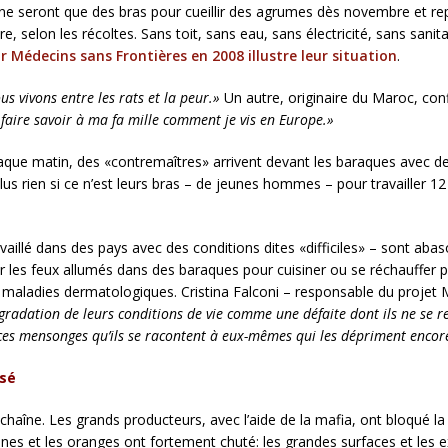
ils ne seront que des bras pour cueillir des agrumes dès novembre et re
re, selon les récoltes. Sans toit, sans eau, sans électricité, sans sani
r Médecins sans Frontières en 2008 illustre leur situation
.
us vivons entre les rats et la peur.»
Un autre, originaire du Maroc, conf
e faire savoir à ma fa mille comment je vis en Europe.»
haque matin, des «contremaîtres» arrivent devant les baraques avec 
plus rien si ce n’est leurs bras – de jeunes hommes – pour travailler 1
illé dans des pays avec des conditions dites «difficiles» – sont abasou
 les feux allumés dans des baraques pour cuisiner ou se réchauffer pr
es maladies dermatologiques. Cristina Falconi – responsable du projet
dégradation de leurs conditions de vie comme une défaite dont ils ne se r
t ces mensonges qu’ils se racontent à eux-mêmes qui les dépriment encor
ssé
chaîne. Les grands producteurs, avec l’aide de la mafia, ont bloqué la
ines et les oranges ont fortement chuté: les grandes surfaces et les 