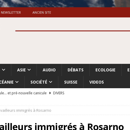
NEWSLETTER
ANCIEN SITE
S
ASIE
AUDIO
DÉBATS
ECOLOGIE
CÉANIE
SOCIÉTÉ
SUISSE
VIDEOS
ule… et pré-nouvelle canicule
DIVERS
Dossier. «Le message de Makerfield» (1)
GRANDE-BRETAGNE
availleurs immigrés à Rosarno
 «Accentuation du nettoyage ethnique en Cisjordanie et à Gaza
ISRAËL
vailleurs immigrés à Rosarno