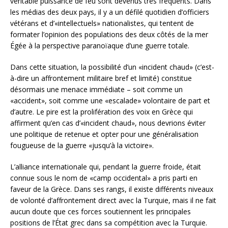
véritable puissance de feu sont devenus très fréquents. Dans
les médias des deux pays, il y a un défilé quotidien d’officiers
vétérans et d’«intellectuels» nationalistes, qui tentent de
formater l’opinion des populations des deux côtés de la mer
Égée à la perspective paranoïaque d’une guerre totale.
Dans cette situation, la possibilité d’un «incident chaud» (c’est-
à-dire un affrontement militaire bref et limité) constitue
désormais une menace immédiate – soit comme un
«accident», soit comme une «escalade» volontaire de part et
d’autre. Le pire est la prolifération des voix en Grèce qui
affirment qu’en cas d’«incident chaud», nous devrions éviter
une politique de retenue et opter pour une généralisation
fougueuse de la guerre «jusqu’à la victoire».
L’alliance internationale qui, pendant la guerre froide, était
connue sous le nom de «camp occidental» a pris parti en
faveur de la Grèce. Dans ses rangs, il existe différents niveaux
de volonté d’affrontement direct avec la Turquie, mais il ne fait
aucun doute que ces forces soutiennent les principales
positions de l’État grec dans sa compétition avec la Turquie.