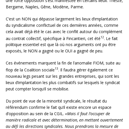
une forte opposition s’est manifestée en certains lieux: Trieste,
Bergame, Naples, Gêne, Modène, Parme.
C’est un NON qui dépasse largement les lieux d’implantation
du syndicalisme conflictuel de ces dernières années, comme
cela avait déjà été le cas avec le conflit autour du complément
12
au contrat collectif, spécifique à Fincantieri, cet été
. Le fait
politique essentiel est que là où nos arguments ont pu être
exposés, le NON a gagné ou le OUI a gagné de peu.
Ces événements marquent la fin de l’anomalie FIOM, suite au
13
flop de la Coalition sociale
. Il faudra gérer également ce
nouveau legs pesant sur les grandes entreprises, qui sont les
lieux d’implantation les plus combatifs sur lesquels le syndicat
peut compter lorsqu’il se mobilise.
Du point de vue de la minorité syndicale, le résultat du
référendum confirme le fait qu’il existe encore un espace
d’opposition au sein de la CGIL.
«Mais il faut l’occuper de
manière radicale et avec détermination, en mettant ouvertement
au défi les directions syndicales. Nous prendrons la mesure de