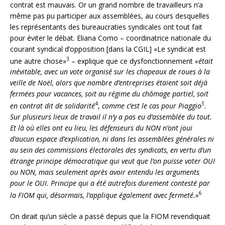
contrat est mauvais. Or un grand nombre de travailleurs n’a
même pas pu participer aux assemblées, au cours desquelles
les représentants des bureaucraties syndicales ont tout fait
pour éviter le débat. Eliana Como – coordinatrice nationale du
courant syndical d’opposition [dans la CGIL] «Le syndicat est
3
une autre chose»
– explique que ce dysfonctionnement
«était
inévitable, avec un vote organisé sur les chapeaux de roues à la
veille de Noël, alors que nombre d’entreprises étaient soit déjà
fermées pour vacances, soit au régime du chômage partiel, soit
4
5
en contrat dit de solidarité
,
comme c’est le cas pour Piaggio
.
Sur plusieurs lieux de travail il n’y a pas eu d’assemblée du tout.
Et là où elles ont eu lieu, les défenseurs du NON n’ont joui
d’aucun espace d’explication, ni dans les assemblées générales ni
au sein des commissions électorales des syndicats, en vertu d’un
étrange principe démocratique qui veut que l’on puisse voter OUI
ou NON, mais seulement après avoir entendu les arguments
pour le OUI. Principe qui a été autrefois durement contesté par
6
la FIOM qui, désormais, l’applique également avec fermeté.»
On dirait qu’un siècle a passé depuis que la FIOM revendiquait