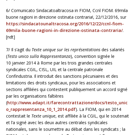
6/ Comunicato Sindacatoaltracosa in FIOM, Ccnl FIOM. 69mila
buone ragioni in direzione ostinata contraria!, 22/12/2016, sur
https://sindacatounaltracosa.org/2016/12/22/ccnl-fiom-
69mila-buone-ragioni-in-direzione-ostinata-contraria/
.
[ndt]
7/ Il s’agit du
Texte unique sur les représentations
des salariés
(
Testo unico sulla Rappresentanza
), convention signée le
10 janvier 2014 à Rome par les trois grandes centrales
syndicales CGIL, CISL, UIL et la centrale patronale
Confindustria. Il introduit des sanctions pécuniaires et des
limitations des droits syndicaux, pour les associations et
sections affiliées qui contestent publiquement un accord signé
par les organisations faîtières
(
http://www.adapt.it/farecontrattazione/docs/testo_unic
o_rappresentanza_10_1_2014.pdf
). La FIOM, qui en 2014
contestait le
Texte unique
, est affiliée à la CGIL, qui le soutenait
et l’a signé avec les deux autres centrales syndicales
nationales, sans le soumettre au débat dans les syndicats ; la