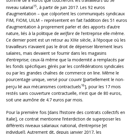
somme de 8 euros que toucheront les travailleurs du 3e
15
niveau salarial
, à partir de juin 2017. Les 92 euros
d’augmentation – que colportent les communiqués syndicaux
FIM, FIOM, UILM – représentent en fait l’addition des 51 euros
d’augmentation à proprement parler et des apports d’autre
nature, liés à la politique de
welfare
de l’entreprise elle-même.
Ce dernier point est un retour au XIXe siècle, à l’époque où les
travailleurs n’avaient pas le droit de dépenser librement leurs
salaires, mais devaient se fournir dans les magasins
d’entreprise; ceux-là même que la modernité a remplacés par
les fonds spécifiques gérés par les confédérations syndicales
ou par les grandes chaînes de commerce on line. Même le
pourcentage unique, versé pour couvrir [partiellement le non-
16
perçu lié aux mécanismes contractuels
], pour les 17 mois
restés sans couverture contractuelle, n’est que de 80 euros,
soit une aumône de 4.7 euros par mois.
Pour la première fois [dans l’histoire des contrats collectifs en
Italie], ce contrat mentionne l’interdiction de superposer les
différents niveaux salariaux: national, d’entreprise [et
individuel]. Autrement dit, depuis janvier 2017, les