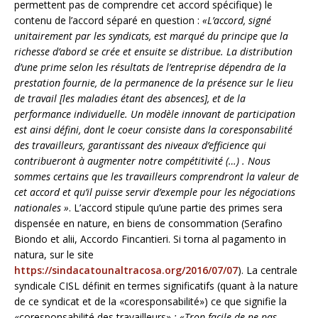
permettent pas de comprendre cet accord spécifique) le
contenu de l’accord séparé en question :
«L’accord, signé
unitairement par les syndicats, est marqué du principe que la
richesse d’abord se crée et ensuite se distribue. La distribution
d’une prime selon les résultats de l’entreprise dépendra de la
prestation fournie, de la permanence de la présence sur le lieu
de travail [les maladies étant des absences], et de la
performance individuelle. Un modèle innovant de participation
est ainsi défini, dont le coeur consiste dans la coresponsabilité
des travailleurs, garantissant des niveaux d’efficience qui
contribueront à augmenter notre compétitivité (…) . Nous
sommes certains que les travailleurs comprendront la valeur de
cet accord et qu’il puisse servir d’exemple pour les négociations
nationales »
. L’accord stipule qu’une partie des primes sera
dispensée en nature, en biens de consommation (Serafino
Biondo et alii, Accordo Fincantieri. Si torna al pagamento in
natura, sur le site
https://sindacatounaltracosa.org/2016/07/07
). La centrale
syndicale CISL définit en termes significatifs (quant à la nature
de ce syndicat et de la «coresponsabilité») ce que signifie la
«coresponsabilité des travailleurs»
: «Trop facile de ne pas