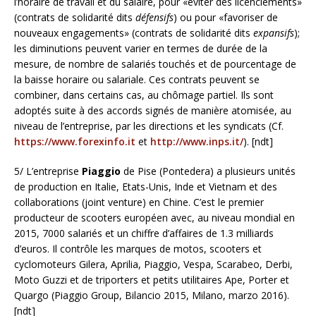
l’horaire de travail et du salaire, pour «éviter des licenciements»
(contrats de solidarité dits
défensifs
) ou pour «favoriser de
nouveaux engagements» (contrats de solidarité dits
expansifs
);
les diminutions peuvent varier en termes de durée de la
mesure, de nombre de salariés touchés et de pourcentage de
la baisse horaire ou salariale. Ces contrats peuvent se
combiner, dans certains cas, au chômage partiel. Ils sont
adoptés suite à des accords signés de manière atomisée, au
niveau de l’entreprise, par les directions et les syndicats (Cf.
https://www.forexinfo.it
et
http://www.inps.it/
). [ndt]
5/ L’entreprise
Piaggio
de Pise (Pontedera) a plusieurs unités
de production en Italie, Etats-Unis, Inde et Vietnam et des
collaborations (joint venture) en Chine. C’est le premier
producteur de scooters européen avec, au niveau mondial en
2015, 7000 salariés et un chiffre d’affaires de 1.3 milliards
d’euros. Il contrôle les marques de motos, scooters et
cyclomoteurs Gilera, Aprilia, Piaggio, Vespa, Scarabeo, Derbi,
Moto Guzzi et de triporters et petits utilitaires Ape, Porter et
Quargo (Piaggio Group, Bilancio 2015, Milano, marzo 2016).
[ndt]