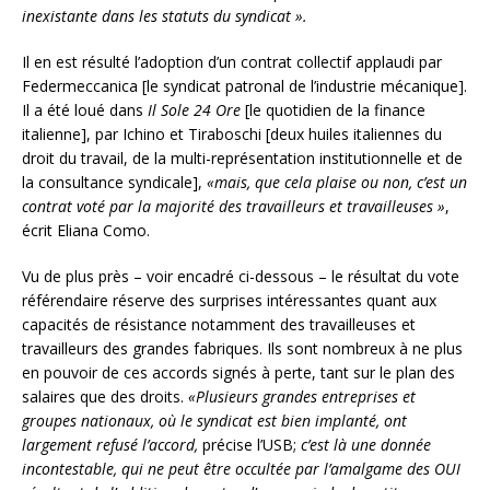
inexistante dans les statuts du syndicat ».
Il en est résulté l’adoption d’un contrat collectif applaudi par
Federmeccanica [le syndicat patronal de l’industrie mécanique].
Il a été loué dans
Il Sole 24 Ore
[le quotidien de la finance
italienne], par Ichino et Tiraboschi [deux huiles italiennes du
droit du travail, de la multi-représentation institutionnelle et de
la consultance syndicale],
«mais, que cela plaise ou non, c’est un
contrat voté par la majorité des travailleurs et travailleuses »
,
écrit Eliana Como.
Vu de plus près – voir encadré ci-dessous – le résultat du vote
référendaire réserve des surprises intéressantes quant aux
capacités de résistance notamment des travailleuses et
travailleurs des grandes fabriques. Ils sont nombreux à ne plus
en pouvoir de ces accords signés à perte, tant sur le plan des
salaires que des droits.
«Plusieurs grandes entreprises et
groupes nationaux, où le syndicat est bien implanté, ont
largement refusé l’accord,
précise l’USB;
c’est là une donnée
incontestable, qui ne peut être occultée par l’amalgame des OUI