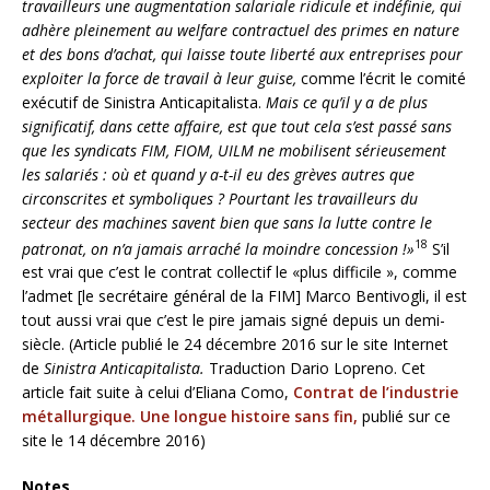
travailleurs une augmentation salariale ridicule et indéfinie, qui
adhère pleinement au welfare contractuel des primes en nature
et des bons d’achat, qui laisse toute liberté aux entreprises pour
exploiter la force de travail à leur guise,
comme l’écrit le comité
exécutif de Sinistra Anticapitalista.
Mais ce qu’il y a de plus
significatif, dans cette affaire, est que tout cela s’est passé sans
que les syndicats FIM, FIOM, UILM ne mobilisent sérieusement
les salariés : où et quand y a-t-il eu des grèves autres que
circonscrites et symboliques ? Pourtant les travailleurs du
secteur des machines savent bien que sans la lutte contre le
18
patronat, on n’a jamais arraché la moindre concession !»
S’il
est vrai que c’est le contrat collectif le «plus difficile », comme
l’admet [le secrétaire général de la FIM] Marco Bentivogli, il est
tout aussi vrai que c’est le pire jamais signé depuis un demi-
siècle. (Article publié le 24 décembre 2016 sur le site Internet
de
Sinistra Anticapitalista.
Traduction Dario Lopreno. Cet
article fait suite à celui d’Eliana Como,
Contrat de l’industrie
métallurgique. Une longue histoire sans fin,
publié sur ce
site le 14 décembre 2016)
Notes