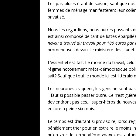
Les parapluies étant de saison, sauf que nos
femmes de ménage manifestèrent leur colère a
privatisé.
Nous les regardions, nous autres passants du 
est ainsi composé de tant de luttes éparpillée
neveu a trouvé du travail pour 180 euros par 
promeneuses devant le ministère des… «nett
L’essentiel est fait. Le monde du travail, celui
régime notoirement méta-démocratique oblige à
sait? Sauf que tout le monde ici est littérale
Les neurones craquent, les gens ne sont pas 
il faut si possible passer outre. Ce n’est g
deviendront pas ces… super-héros du nouveau 
encore à peine six mois.
Le temps est d’autant si provisoire, lorsqu’é
péniblement trier pour en extraire le moins 
qu’en grec, le terme «témoignage» est autant