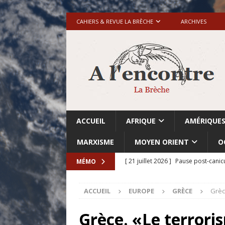
CAHIERS & REVUE LA BRÈCHE
ARCHIVES
ACCUEIL
AFRIQUE
AMÉRIQUE
MARXISME
MOYEN ORIENT
O
[ 21 juillet 2026 ]
Pause post-canic
MÉMO
[ 20 juillet 2026 ]
Grande-Bretagne-
ACCUEIL
EUROPE
GRÈCE
Grèc
[ 18 juillet 2026 ]
Israël-Palestine.
avant les élections du 27 octobre»
Grèce. «Le terrori