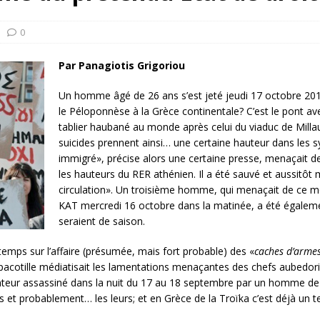
rump sur la “fraude électorale” était une blague de mauvais
NIS
0
 l’option militaire
ETATS-UNIS
Par Panagiotis Grigoriou
res comptent: l’urgence de la démilitarisation de la Police militaire
Un homme âgé de 26 ans s’est jeté jeudi 17 octobre 2013 
le Péloponnèse à la Grèce continentale? C’est le pont a
tablier haubané au monde après celui du viaduc de Millau 
suicides prennent ainsi… une certaine hauteur dans le
immigré», précise alors une certaine presse, menaçait de 
les hauteurs du RER athénien. Il a été sauvé et aussitôt 
circulation».
Un troisième homme, qui menaçait de ce même
KAT mercredi 16 octobre dans la matinée, a été égale
seraient de saison.
temps sur l’affaire (présumée, mais fort probable) des «
caches d’armes
 pacotille médiatisait les lamentations menaçantes des chefs aubedori
nteur assassiné dans la nuit du 17 au 18 septembre par
un homme de 
s et probablement… les leurs; et en Grèce de la Troïka c’est déjà un