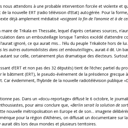
nous attendons à une probable intervention forcée et violente et qui 
de la nouvelle ERT (radio télévision d’Etat) autogérée. Pour la forme
 texte déjà amplement médiatisé «
exigeant la fin de l’anomie et à de c
n maire de Trikala en Thessalie, lequel d’après certaines sources, n’a
a circulation dans un embouteillage lorsque Tamilos excédé d’attendre
l’aurait ignoré, ce qui aurait mis… l’élu du peuple Trikaliote hors de lui.
s les autres automobilistes dans cet embouteillage
», aurait-il dit. Un 
t autant sur celle, certainement plus dramatique des électeurs. Surtout
gissant d’ERT et non pas des 32 députés) tient de l’échec partiel du 
er le bâtiment (ERT), le pseudo-événement de la présidence grecque à 
. Car évidemment, l’hybride de la nouvelle radiotélévision publique
ionne pas. Dans un «docu-reportage» diffusé le 6 octobre, le journalis
nthousiastes, pour ainsi conclure que, «
Berlin serait la solution de sor
ette nouvelle métropolisation en Europe et de son… imagerie délibér
érique pour la région d’Athènes, on diffusait un documentaire sur la 
 aurait dès lors deux mondes et plusieurs territoires.