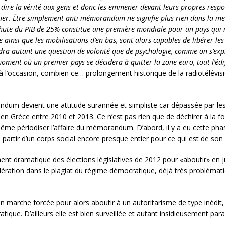
 dire la vérité aux gens et donc les emmener devant leurs propres respons
 risquer. Être simplement anti-mémorandum ne signifie plus rien dans la 
chute du PIB de 25% constitue une première mondiale pour un pays qui n
e ainsi que les mobilisations d’en bas, sont alors capables de libérer l
ndra autant une question de volonté que de psychologie, comme on s’expr
moment où un premier pays se décidera à quitter la zone euro, tout l’édif
à l’occasion, combien ce… prolongement historique de la radiotélévis
randum devient une attitude surannée et simpliste car dépassée par l
Grèce entre 2010 et 2013. Ce n’est pas rien que de déchirer à la fois
t même périodiser l’affaire du mémorandum. D’abord, il y a eu cette
partir d’un corps social encore presque entier pour ce qui est de so
ent dramatique des élections législatives de 2012 pour «aboutir» en ju
élération dans le plagiat du régime démocratique, déjà très problémat
n marche forcée pour alors aboutir à un autoritarisme de type inédit, o
que. D’ailleurs elle est bien surveillée et autant insidieusement para