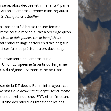
serait alors décidée (et imminente?) par le
, Antonis Samaras (Premier ministre) aurait
ette délinquance actuell
e».
urait pas hésité à bousculer une femme
 comme tout le monde aurait alors exigé qu’on
 «
Moi, je dois passer, car je bénéficie de
banal embouteillage parfois en dirait long sur
 si ces faits se précisent alors davantage.
pronunciamiento de Samaras sur la
l’Union Européenne (à partir du 1er janvier
 «DT» du régime… Samariste, ne peut pas
te de la DT depuis Berlin, interrogeait ces
tie alors ville accueillante, organisée et même
ément entretenue, chez ERT, et en émettant
vitalité des musiques traditionnelles des