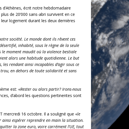
s d’Athènes, écrit notre hebdomadaire
plus de 20’000 sans-abri survivent en ce
e leur logement durant les deux dernières
otre société. Le monde dont ils rêvent ces
ésertifié, inhabité, sous le règne de la seule
is le moment maudit où la violence bestiale
ient alors une habitude quotidienne. Le but
s, les rendant ainsi incapables d’agir sous ce
 trou, en dehors de toute solidarité et sans
hème est: «
Rester ou alors partir? Irons-nous
nces, d’abord les questions pertinentes sont
T mercredi 16 octobre. Il a souligné que «
le
r ainsi espérer reprendre en main la situation.
uitter la zone euro, voire carrément l’UE, tout