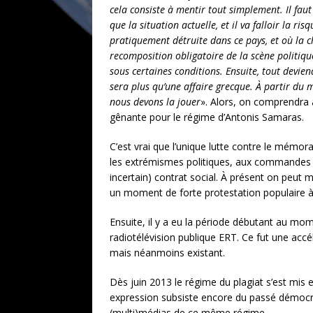
cela consiste à mentir tout simplement. Il faut
que la situation actuelle, et il va falloir la
pratiquement détruite dans ce pays, et où la 
recomposition obligatoire de la scène politiqu
sous certaines conditions. Ensuite, tout devie
sera plus qu’une affaire grecque. À partir du 
nous devons la jouer
». Alors, on comprendra 
gênante pour le régime d’Antonis Samaras.
C’est vrai que l’unique lutte contre le mémo
les extrémismes politiques, aux commandes en 
incertain) contrat social. À présent on peu
un moment de forte protestation populaire à 
Ensuite, il y a eu la période débutant au mom
radiotélévision publique ERT. Ce fut une acc
mais néanmoins existant.
Dès juin 2013 le régime du plagiat s’est mis e
expression subsiste encore du passé démocrati
(multi)médias de ce même régime.