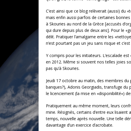
C’est ainsi que ce blog relèverait (aussi) du
mais enfin aussi parfois de certaines bonnes
à Skouries au nord de la Grèce [accusés d’org
qui dure depuis plus de deux ans]. Pour le «go
délit. Pratiquer l’amalgame entre les «nettoye
n’est pourtant pas un jeu sans risque et c’est 
Y compris pour les initiateurs. L’escalade est 
en 2012. Même si souvent nos telles joies sont
pas qu’à Skouries.
Jeudi 17 octobre au matin, des membres du pe
banques?), Adonis Georgiadis, transfuge du p
le licenciement (la mise en «disponibilité») d
Pratiquement au même moment, leurs confrèr
mine. Résignés, certains d’entre eux lisaient
temps, nouvelle après nouvelle. Une telle dém
davantage d’un exercice d’acrobate.