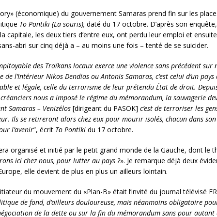
tory» (économique) du gouvernement Samaras prend fin sur les place
litique
To Pontiki (La souris),
daté du 17 octobre. D’après son enquête, 
 capitale, les deux tiers d’entre eux, ont perdu leur emploi et ensuit
ans-abri sur cinq déjà a – au moins une fois – tenté de se suicider.
mpitoyable des Troïkans locaux exerce une violence sans précédent sur n
re de l’Intérieur Nikos Dendias ou Antonis Samaras, c’est celui d’un pays d
able et légale, celle du terrorisme de leur prétendu État de droit. Depu
s créanciers nous a imposé le régime du mémorandum, la sauvagerie dev
nt Samaras – Venizélos
[dirigeant du PASOK]
c’est de terroriser les gen
ur. Ils se retireront alors chez eux pour mourir isolés, chacun dans son
ur l’avenir
”, écrit
To Pontiki
du 17 octobre.
a organisé et initié par le petit grand monde de la Gauche, dont le t
ons ici chez nous, pour lutter au pays ?
». Je remarque déjà deux évide
rope, elle devient de plus en plus un ailleurs lointain.
tiateur du mouvement du «Plan-B» était l’invité du journal télévisé ER
itique de fond, d’ailleurs douloureuse, mais néanmoins obligatoire pou
renégociation de la dette ou sur la fin du mémorandum sans pour autant q