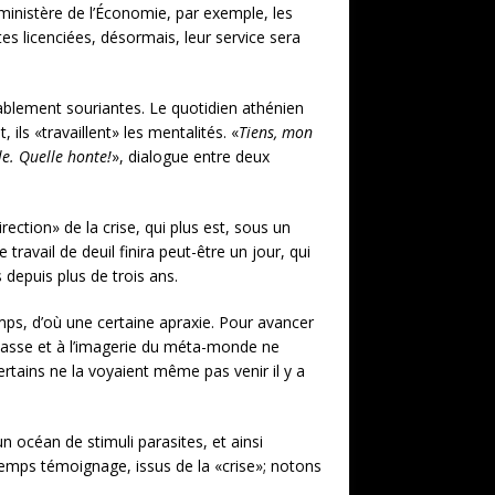
ministère de l’Économie, par exemple, les
s licenciées, désormais, leur service sera
ssablement souriantes. Le quotidien athénien
ils «travaillent» les mentalités. «
Tiens, mon
e. Quelle honte!
», dialogue entre deux
direction» de la crise, qui plus est, sous un
avail de deuil finira peut-être un jour, qui
 depuis plus de trois ans.
mps, d’où une certaine apraxie. Pour avancer
 masse et à l’imagerie du méta-monde ne
rtains ne la voyaient même pas venir il y a
n océan de stimuli parasites, et ainsi
temps témoignage, issus de la «crise»; notons