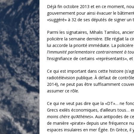
Déjà fin octobre 2013 et en ce moment, nous 
gouvernement pour ainsi évacuer le bâtiment 
«suggéré» à 32 de ses députés de signer un
Parmi les signataires, Mihalis Tamilos, ancie
policière la semaine dernière. Elle réglait l
lui accorde la priorité immédiate. La policière 
l’immunité parlementaire contrairement à tou
l’insignifiance de certains «représentants», e
Ce qui est important dans cette histoire (s’a
radiotélévision publique. À défaut de contrôl
2014), ne peut pas être suffisamment couvert
assumer ce rôle.
Ce qui ne veut pas dire que la «DT»… ne fonct
Grecs exilés économiques, d’ailleurs tous… e
moins chère qu’Athènes
». Aux antipodes de c
de manière «pirate» depuis une fréquence num
espaces insulaires en mer Égée. En Grèce, il y