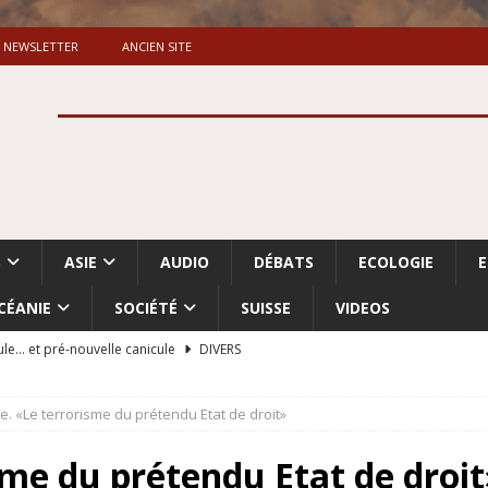
NEWSLETTER
ANCIEN SITE
S
ASIE
AUDIO
DÉBATS
ECOLOGIE
CÉANIE
SOCIÉTÉ
SUISSE
VIDEOS
ule… et pré-nouvelle canicule
DIVERS
Dossier. «Le message de Makerfield» (1)
GRANDE-BRETAGNE
e. «Le terrorisme du prétendu Etat de droit»
 «Accentuation du nettoyage ethnique en Cisjordanie et à Gaza
ISRAËL
sme du prétendu Etat de droi