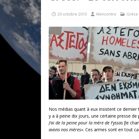
[ 17 juillet 2026 ]
«Le discours de T
goût… et une menace»
ETATS-U
20 octobre 2013
Alencontre
Grèce
[ 17 juillet 2026 ]
Iran. Le retour de
[ 14 juin 2020 ]
Brésil. Les vies noi
* LA UNE
Nos médias quant à eux insistent ce dernier 
y a à peine dix jours, une certaine presse de
J’ai de la peine pour la mère de Fyssas
[le cha
avons nos mères
». Ces armes sont en tout ca