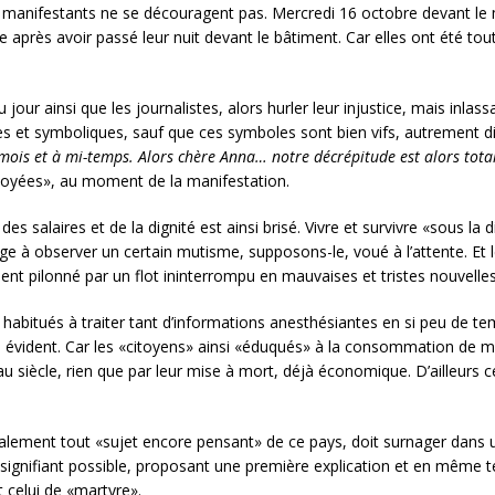
 manifestants ne se découragent pas. Mercredi 16 octobre devant le 
près avoir passé leur nuit devant le bâtiment. Car elles ont été toute
jour ainsi que les journalistes, alors hurler leur injustice, mais inla
s et symboliques, sauf que ces symboles sont bien vifs, autrement dit, 
mois et à mi-temps. Alors chère Anna… notre décrépitude est alors total
oyées», au moment de la manifestation.
 des salaires et de la dignité est ainsi brisé. Vivre et survivre «sous la 
 observer un certain mutisme, supposons-le, voué à l’attente. Et le tr
ment pilonné par un flot ininterrompu en mauvaises et tristes nouvelles
habitués à traiter tant d’informations anesthésiantes en si peu de te
uère évident. Car les «citoyens» ainsi «éduqués» à la consommation de
siècle, rien que par leur mise à mort, déjà économique. D’ailleurs ce
galement tout «sujet encore pensant» de ce pays, doit surnager dans u
insignifiant possible, proposant une première explication et en même 
 celui de «martyre».