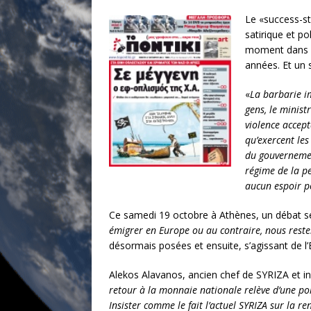
Le «success-s
satirique et po
moment dans la
années. Et un s
«
La barbarie i
gens, le minist
violence accept
qu’exercent le
du gouverneme
régime de la pe
aucun espoir po
Ce samedi 19 octobre à Athènes, un débat ser
émigrer en Europe ou au contraire, nous rester
désormais posées et ensuite, s’agissant de l’Eu
Alekos Alavanos, ancien chef de SYRIZA et ini
retour à la monnaie nationale relève d’une pol
Insister comme le fait l’actuel SYRIZA sur la 