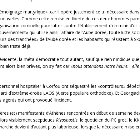
 «témoignage martyrique», car il opère justement ce tri nécessaire dan
 nouvelles. Comme cette remise en liberté de ces deux hommes parmi l
anisation criminelle pour lutter contre l’établissement d’un mine d’or 
uvernement» qui utilise ainsi l’affaire de l’Aube dorée, toute lutte s
urs des tranchées» de l’Aube dorée et les habitants qui résistent à Sko
bien triste déjà.
évidente, la méta-démocratie tout autant, sauf que rien n’indique que la…
 alors bien brèves, on s’y fait car «
nous attendons notre heure… elle 
rsonnel hospitalier à Corfou ont séquestré les «contrôleurs» dépêché
arti d’extrême-droite LAOS (Alerte populaire orthodoxe). Et Georgiadi
es agents qui ont provoqué l’incident.
es (et) manifestants d’Athènes rencontrés en début de semaine deva
 alors visiblement sceptiques
Rizospastis
, le quotidien du PC grec, le K
arche devient d’autant plus laborieuse, lorsque la nécessaire mise en