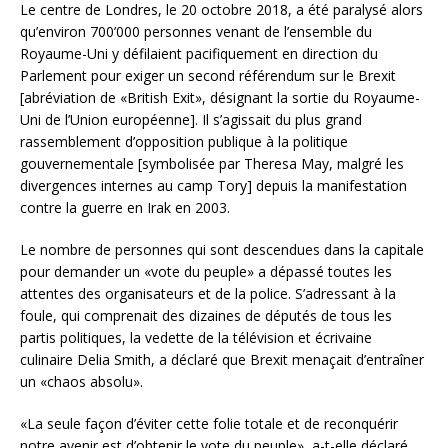
Le centre de Londres, le 20 octobre 2018, a été paralysé alors
qu’environ 700’000 personnes venant de l’ensemble du
Royaume-Uni y défilaient pacifiquement en direction du
Parlement pour exiger un second référendum sur le Brexit
[abréviation de «British Exit», désignant la sortie du Royaume-
Uni de l’Union européenne]. Il s’agissait du plus grand
rassemblement d’opposition publique à la politique
gouvernementale [symbolisée par Theresa May, malgré les
divergences internes au camp Tory] depuis la manifestation
contre la guerre en Irak en 2003.
Le nombre de personnes qui sont descendues dans la capitale
pour demander un «vote du peuple» a dépassé toutes les
attentes des organisateurs et de la police. S’adressant à la
foule, qui comprenait des dizaines de députés de tous les
partis politiques, la vedette de la télévision et écrivaine
culinaire Delia Smith, a déclaré que Brexit menaçait d’entraîner
un «chaos absolu».
«La seule façon d’éviter cette folie totale et de reconquérir
notre avenir est d’obtenir le vote du peuple», a-t-elle déclaré,