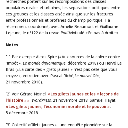
recherches portent sur les recompositions des classes
populaires rurales et urbaines, les séparations politiques entre
ces groupes et les classes aisée ainsi que sur les fractures
entre professionnels et profanes du champ politique. Il a
récemment coordonné, avec Amélie Beaumont et Guillaume
Lejeune, le n°122 de la revue
Politix
intitulé «
En bas à droite
».
Notes
[1]
Par exemple Alexis Spire («
Aux sources de la colère contre
l’impôt
»,
Le monde diplomatique
, décembre 2018) ou Hervé Le
Bras («
La carte des « gilets jaunes » n’est pas celle que vous
croyez
», entretien avec Pascal Riché,
Le nouvel Obs
,
21 novembre 2018).
[2]
Voir Gérard Noiriel.
«
Les gilets jaunes et les « leçons de
l’histoire »
»
,
WordPress,
21 novembre 2018. Samuel Hayat.
«
Les gilets jaunes, l’économie morale et le pouvoir
»
,
5 décembre 2018.
[3]
Collectif «
Gilets jaunes
» : une enquête pionnière sur la