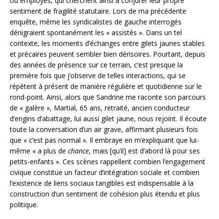
ou employés, qui cherchent ainsi à conjurer leur propre
sentiment de fragilité statutaire. Lors de ma précédente
enquête, même les syndicalistes de gauche interrogés
dénigraient spontanément les « assistés ». Dans un tel
contexte, les moments d’échanges entre gilets jaunes stables
et précaires peuvent sembler bien dérisoires. Pourtant, depuis
des années de présence sur ce terrain, c’est presque la
première fois que j’observe de telles interactions, qui se
répètent à présent de manière régulière et quotidienne sur le
rond-point. Ainsi, alors que Sandrine me raconte son parcours
de « galère », Martial, 65 ans, retraité, ancien conducteur
d’engins d’abattage, lui aussi gilet jaune, nous rejoint. Il écoute
toute la conversation d’un air grave, affirmant plusieurs fois
que « c’est pas normal ». Il embraye en m’expliquant que lui-
même « a plus de
chance
, mais [qu’il] est d’abord là pour ses
petits-enfants ». Ces scènes rappellent combien l’engagement
civique constitue un facteur d’intégration sociale et combien
l’existence de liens sociaux tangibles est indispensable à la
construction d’un sentiment de cohésion plus étendu et plus
politique.