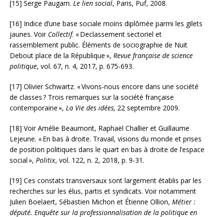
[15]
Serge Paugam.
Le lien social
, Paris, Puf, 2008.
[16]
Indice d’une base sociale moins diplômée parmi les gilets
jaunes. Voir
Collectif
. «
Declassement sectoriel et
rassemblement public. Éléments de sociographie de Nuit
Debout place de la République
»,
Revue française de science
politique
, vol. 67, n. 4, 2017, p. 675-693.
[17]
Olivier Schwartz. «
Vivons-nous encore dans une société
de classes
? Trois remarques sur la société française
contemporaine
»,
La Vie des idées,
22 septembre 2009.
[18]
Voir Amélie Beaumont, Raphaël Challier et Guillaume
Lejeune. «
En bas à droite. Travail, visions du monde et prises
de position politiques dans le quart en bas à droite de l’espace
social
»,
Politix
, vol. 122, n. 2, 2018, p. 9-31.
[19]
Ces constats transversaux sont largement établis par les
recherches sur les élus, partis et syndicats. Voir notamment
Julien Boelaert, Sébastien Michon et Étienne Ollion,
Métier :
député. Enquête sur la professionnalisation de la politique en