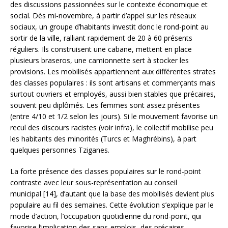
des discussions passionnées sur le contexte économique et
social. Dès mi-novembre, à partir d’appel sur les réseaux
sociaux, un groupe d’habitants investit donc le rond-point au
sortir de la ville, ralliant rapidement de 20 à 60 présents
réguliers. Ils construisent une cabane, mettent en place
plusieurs braseros, une camionnette sert à stocker les
provisions. Les mobilisés appartiennent aux différentes strates
des classes populaires : ils sont artisans et commerçants mais
surtout ouvriers et employés, aussi bien stables que précaires,
souvent peu diplômés. Les femmes sont assez présentes
(entre 4/10 et 1/2 selon les jours). Si le mouvement favorise un
recul des discours racistes (voir infra), le collectif mobilise peu
les habitants des minorités (Turcs et Maghrébins), à part
quelques personnes Tziganes.
La forte présence des classes populaires sur le rond-point
contraste avec leur sous-représentation au conseil
municipal [14], d’autant que la base des mobilisés devient plus
populaire au fil des semaines. Cette évolution s’explique par le
mode d’action, l’occupation quotidienne du rond-point, qui
favorise l’implication des sans-emplois, des précaires