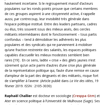
hautement incertaine. Si le regroupement massif d’acteurs
populaires sur les ronds-points prouve que certains membres
de ces groupes aspirent à une citoyenneté active, il rappelle
aussi, par contrecoup, leur invisibilité très générale dans
l’espace politique institué. Entre des leaders partisans, cadres
ou élus, très souvent issus des milieux aisés, des cercles
militants intermédiaires dont le fonctionnement – tous partis
confondus – tend à démobiliser les adhérents les plus
populaires et des syndicats qui ne parviennent à mobiliser
qu’une fraction restreinte des salariés, les espaces politiques
capables d’accueillir les milieux modestes semblent bien
rares [19] . En ce sens, ladite « crise » des gilets jaunes n’est
sûrement qu’un acte parmi d’autres d’une crise plus générale
de la représentation politique qui, faute d’une remise en cause
d’ampleur de la part des dirigeants et des militants, risque fort
de s’amplifier à l’avenir. (Article publié dans
La Vie des idées
, 19
février 2019. ISSN : 2105-3030)
Raphaël Challier
est docteur en sociologie (
Cresppa Gtm
) et
Ater en science politique à l’Université de Mulhouse (Sage). Ses