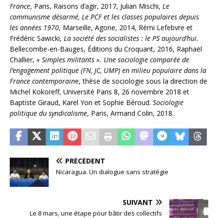
France
, Paris, Raisons d’agir, 2017, Julian Mischi,
Le
communisme désarmé, Le
PCF
et les classes populaires depuis
les années 1970
, Marseille, Agone, 2014, Rémi Lefebvre et
Frédéric Sawicki,
La société des socialistes : le
PS
aujourd’hui.
Bellecombe-en-Bauges, Éditions du Croquant, 2016, Raphaël
Challier,
« Simples militants ». Une sociologie comparée de
l’engagement politique (
FN
,
JC
,
UMP
) en milieu populaire dans la
France contemporain
e, thèse de sociologie sous la direction de
Michel Kokoreff, Université Paris 8, 26 novembre 2018 et
Baptiste Giraud, Karel Yon et Sophie Béroud.
Sociologie
politique du syndicalisme
, Paris, Armand Colin, 2018.
PRÉCÉDENT
Nicaragua. Un dialogue sans stratégie
SUIVANT
Le 8 mars, une étape pour bâtir des collectifs