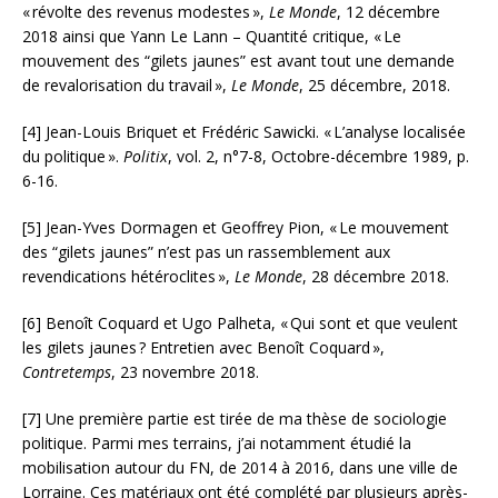
«
révolte des revenus modestes
»,
Le Monde
, 12 décembre
2018 ainsi que Yann Le Lann – Quantité critique, «
Le
mouvement des “gilets jaunes” est avant tout une demande
de revalorisation du travail
»,
Le Monde
, 25 décembre, 2018.
[4]
Jean-Louis Briquet et Frédéric Sawicki. «
L’analyse localisée
du politique
».
Politix
, vol. 2, n°7-8, Octobre-décembre 1989, p.
6-16.
[5]
Jean-Yves Dormagen et Geoffrey Pion, «
Le mouvement
des “gilets jaunes” n’est pas un rassemblement aux
revendications hétéroclites
»,
Le Monde
, 28 décembre 2018.
[6]
Benoît Coquard et Ugo Palheta, «
Qui sont et que veulent
les gilets jaunes
? Entretien avec Benoît Coquard
»,
Contretemps
, 23 novembre 2018.
[7]
Une première partie est tirée de ma thèse de sociologie
politique. Parmi mes terrains, j’ai notamment étudié la
mobilisation autour du
FN
, de 2014 à 2016, dans une ville de
Lorraine. Ces matériaux ont été complété par plusieurs après-