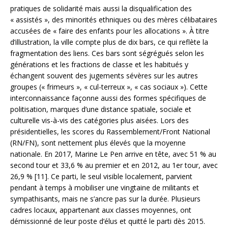
pratiques de solidarité mais aussi la disqualification des
« assistés », des minorités ethniques ou des mères célibataires
accusées de « faire des enfants pour les allocations ». À titre
d’illustration, la ville compte plus de dix bars, ce qui reflète la
fragmentation des liens. Ces bars sont ségrégués selon les
générations et les fractions de classe et les habitués y
échangent souvent des jugements sévères sur les autres
groupes (« frimeurs », « cul-terreux », « cas sociaux »). Cette
interconnaissance façonne aussi des formes spécifiques de
politisation, marques d’une distance spatiale, sociale et
culturelle vis-à-vis des catégories plus aisées. Lors des
présidentielles, les scores du Rassemblement/Front National
(RN/FN), sont nettement plus élevés que la moyenne
nationale. En 2017, Marine Le Pen arrive en tête, avec 51 % au
second tour et 33,6 % au premier et en 2012, au 1er tour, avec
26,9 % [11]. Ce parti, le seul visible localement, parvient
pendant à temps à mobiliser une vingtaine de militants et
sympathisants, mais ne s’ancre pas sur la durée. Plusieurs
cadres locaux, appartenant aux classes moyennes, ont
démissionné de leur poste d’élus et quitté le parti dès 2015.