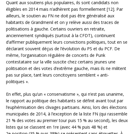
Quant aux soutiens plus populaires, ils sont candidats non
éligibles en 2014 mais n’adhèrent pas formellement [12]. Par
ailleurs, le soutien au FN ne doit pas être généralisé aux
habitants de Grandmenil et on y relève aussi des traces de
politisations à gauche. Certains ouvriers en retraite,
anciennement syndiqués (surtout à la CFDT), continuent
d’affirmer publiquement leurs convictions politiques, tout en se
déclarant souvent déçus de l’évolution du PS et du PCF. De
même, l’organisation régulière de concerts de Punk
contestataire sur la ville suscite chez certains jeunes une
politisation et des votes d’extrême gauche, mais ils ne militent
pas sur place, tant leurs concitoyens semblent « anti-
politiques ».
En effet, plus qu’un « conservatisme », qui n’est pas unanime,
le rapport au politique des habitants se définit avant tout par
l’euphémisation des clivages partisans. Ainsi, lors des élections
municipales de 2014, à l’exception de la liste FN (qui rassemble
21 % des votes au premier tour puis 15 % au second), les deux
listes qui se classent en 1re (avec 44 % puis 48 %) et
2e position (35 % puis 38%) se présentent sans étiquettes. À