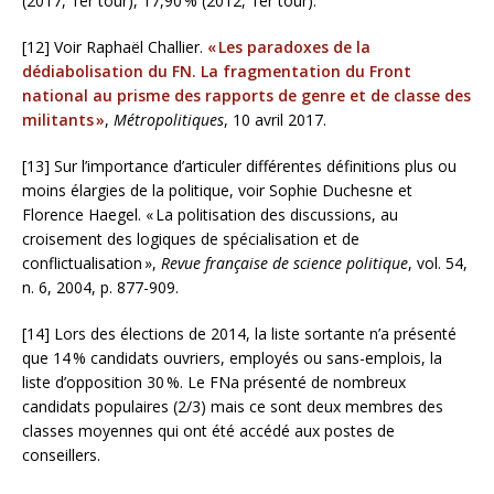
(2017, 1er tour), 17,90
% (2012, 1er tour).
[12]
Voir Raphaël Challier.
«
Les paradoxes de la
dédiabolisation du
FN
. La fragmentation du Front
national au prisme des rapports de genre et de classe des
militants
»
,
Métropolitiques
, 10 avril 2017.
[13]
Sur l’importance d’articuler différentes définitions plus ou
moins élargies de la politique, voir Sophie Duchesne et
Florence Haegel. «
La politisation des discussions, au
croisement des logiques de spécialisation et de
conflictualisation
»,
Revue française de science politique
, vol. 54,
n. 6, 2004, p. 877-909.
[14]
Lors des élections de 2014, la liste sortante n’a présenté
que 14
% candidats ouvriers, employés ou sans-emplois, la
liste d’opposition 30
%. Le
FN
a présenté de nombreux
candidats populaires (2/3) mais ce sont deux membres des
classes moyennes qui ont été accédé aux postes de
conseillers.