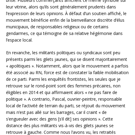
brise. Plusieurs commerçants affichent ce même symbole sur
leur vitrine, alors qu’ils sont généralement prudents dans
l’expression de leurs opinions. À défaut d’un soutien affiché, le
mouvement bénéficie enfin de la bienveillance discrète d’élus
municipaux, de responsables religieux ou de certains
gendarmes, ce qui témoigne de sa relative hégémonie dans
l’espace local.
En revanche, les militants politiques ou syndicaux sont peu
présents parmi les gilets jaunes, qui se disent majoritairement
« apolitiques ». Notamment, alors que le mouvement a parfois
été associé au RN, force est de constater la faible mobilisation
de ce parti. Parmi les enquêtés frontistes, les seules que je
retrouve sur le rond-point sont des femmes précaires, non
éligibles en 2014 et qui affirmaient alors « ne pas faire de
politique ». A contrario, Pascal, ouvrier-peintre, responsable
local de l’activité de terrain du parti, se réjouit du mouvement
mais n’est pas allé sur les barrages, car il craint « de
s’engueuler avec des gens [s’il dit] ses opinions ». Cette
distance des plus militants vis-à-vis des gilets jaunes se
retrouve à gauche. Comme nous l’avons vu, les retraités