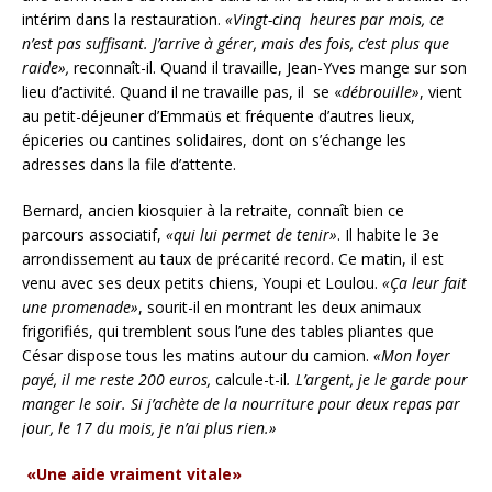
intérim dans la restauration.
«Vingt-cinq heures par mois, ce
n’est pas suffisant. J’arrive à gérer, mais des fois, c’est plus que
raide»,
reconnaît-il. Quand il travaille, Jean-Yves mange sur son
lieu d’activité. Quand il ne travaille pas, il se «
débrouille»
, vient
au petit-déjeuner d’Emmaüs et fréquente d’autres lieux,
épiceries ou cantines solidaires, dont on s’échange les
adresses dans la file d’attente.
Bernard, ancien kiosquier à la retraite, connaît bien ce
parcours associatif,
«qui lui permet de tenir»
. Il habite le 3e
arrondissement au taux de précarité record. Ce matin, il est
venu avec ses deux petits chiens, Youpi et Loulou.
«Ça leur fait
une promenade»
, sourit-il en montrant les deux animaux
frigorifiés, qui tremblent sous l’une des tables pliantes que
César dispose tous les matins autour du camion.
«Mon loyer
payé, il me reste 200 euros,
calcule-t-il
. L’argent, je le garde pour
manger le soir. Si j’achète de la nourriture pour deux repas par
jour, le 17 du mois, je n’ai plus rien.»
«Une aide vraiment vitale»