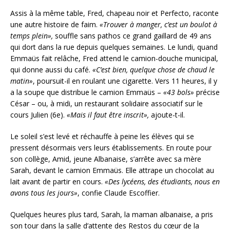
Assis à la même table, Fred, chapeau noir et Perfecto, raconte
une autre histoire de faim.
«Trouver à manger, c’est un boulot à
temps plein»,
souffle sans pathos ce grand gaillard de 49 ans
qui dort dans la rue depuis quelques semaines. Le lundi, quand
Emmaüs fait relâche, Fred attend le camion-douche municipal,
qui donne aussi du café.
«C’est bien, quelque chose de chaud le
matin»
, poursuit-il en roulant une cigarette. Vers 11 heures, il y
a la soupe que distribue le camion Emmaüs –
«43 bols»
précise
César – ou, à midi, un restaurant solidaire associatif sur le
cours Julien (6e).
«Mais il faut être inscrit»,
ajoute-t-il.
Le soleil s’est levé et réchauffe à peine les élèves qui se
pressent désormais vers leurs établissements. En route pour
son collège, Amid, jeune Albanaise, s’arrête avec sa mère
Sarah, devant le camion Emmaüs. Elle attrape un chocolat au
lait avant de partir en cours.
«Des lycéens, des étudiants, nous en
avons tous les jours»
, confie Claude Escoffier.
Quelques heures plus tard, Sarah, la maman albanaise, a pris
son tour dans la salle d’attente des Restos du cœur de la