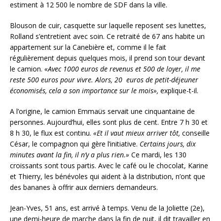
estiment à 12 500 le nombre de SDF dans la ville.
Blouson de cuir, casquette sur laquelle reposent ses lunettes,
Rolland s’entretient avec soin. Ce retraité de 67 ans habite un
appartement sur la Canebière et, comme il le fait
régulièrement depuis quelques mois, il prend son tour devant
le camion.
«Avec 1000 euros de revenus et 500 de loyer, il me
reste 500 euros pour vivre. Alors, 20 euros de petit-déjeuner
économisés, cela a son importance sur le mois»,
explique-t-il.
A l’origine, le camion Emmaüs servait une cinquantaine de
personnes. Aujourd’hui, elles sont plus de cent. Entre 7 h 30 et
8 h 30, le flux est continu.
«Et il vaut mieux arriver tôt,
conseille
César, le compagnon qui gère l’initiative.
Certains jours, dix
minutes avant la fin, il n’y a plus rien.»
Ce mardi, les 130
croissants sont tous partis. Avec le café ou le chocolat, Karine
et Thierry, les bénévoles qui aident à la distribution, n’ont que
des bananes à offrir aux derniers demandeurs.
Jean-Yves, 51 ans, est arrivé à temps. Venu de la Joliette (2e),
une demi-heure de marche dans la fin de nuit, il dit travailler en