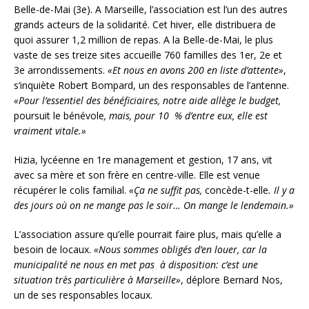
Belle-de-Mai (3e). A Marseille, l’association est l’un des autres
grands acteurs de la solidarité. Cet hiver, elle distribuera de
quoi assurer 1,2 million de repas. A la Belle-de-Mai, le plus
vaste de ses treize sites accueille 760 familles des 1er, 2e et
3e arrondissements.
«Et nous en avons 200 en liste d’attente»
,
s’inquiète Robert Bompard, un des responsables de l’antenne.
«Pour l’essentiel des bénéficiaires, notre aide allège le budget,
poursuit le bénévole
, mais, pour 10 % d’entre eux, elle est
vraiment vitale.»
Hizia, lycéenne en 1re management et gestion, 17 ans, vit
avec sa mère et son frère en centre-ville. Elle est venue
récupérer le colis familial.
«Ça ne suffit pas,
concède-t-elle
. Il y a
des jours où on ne mange pas le soir… On mange le lendemain.»
L’association assure qu’elle pourrait faire plus, mais qu’elle a
besoin de locaux.
«Nous sommes obligés d’en louer, car la
municipalité ne nous en met pas à disposition: c’est une
situation très particulière à Marseille»
, déplore Bernard Nos,
un de ses responsables locaux.