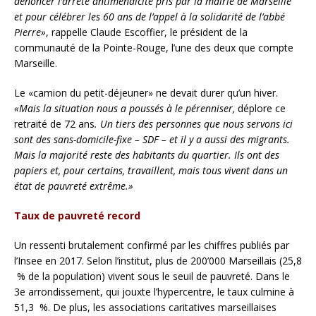
dénoncer l’arrêté antimendicité pris par la mairie de Marseille
et pour célébrer les 60 ans de l’appel à la solidarité de l’abbé
Pierre»
, rappelle Claude Escoffier, le président de la
communauté de la Pointe-Rouge, l’une des deux que compte
Marseille.
Le «camion du petit-déjeuner» ne devait durer qu’un hiver.
«Mais la situation nous a poussés à le pérenniser,
déplore ce
retraité de 72 ans
. Un tiers des personnes que nous servons ici
sont des sans-domicile-fixe – SDF – et il y a aussi des migrants.
Mais la majorité reste des habitants du quartier. Ils ont des
papiers et, pour certains, travaillent, mais tous vivent dans un
état de pauvreté extrême.»
Taux de pauvreté record
Un ressenti brutalement confirmé par les chiffres publiés par
l’Insee en 2017. Selon l’institut, plus de 200’000 Marseillais (25,8
% de la population) vivent sous le seuil de pauvreté. Dans le
3e arrondissement, qui jouxte l’hypercentre, le taux culmine à
51,3 %. De plus, les associations caritatives marseillaises