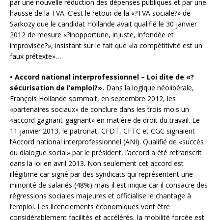
par une nouvelle réduction des dépenses publiques et par une
hausse de la TVA. C’est le retour de la «?TVA sociale?» de
Sarkozy que le candidat Hollande avait qualifié le 30 janvier
2012 de mesure «?inopportune, injuste, infondée et
improvisée?», insistant sur le fait que «la compétitivité est un
faux prétexte»…
• Accord national interprofessionnel – Loi dite de «?
sécurisation de l’emploi?».
Dans la logique néo­libérale,
François Hollande sommait, en septembre 2012, les
«partenaires sociaux» de conclure dans les trois mois un
«accord gagnant-gagnant» en matière de droit du travail. Le
11 janvier 2013, le patronat, CFDT, CFTC et CGC signaient
l’Accord national interprofessionnel (ANI). Qualifié de «succès
du dialogue social» par le président, l’accord a été retranscrit
dans la loi en avril 2013. Non seulement cet accord est
illégitime car signé par des syndicats qui représentent une
minorité de salariés (48%) mais il est inique car il consacre des
régressions sociales majeures et officialise le chantage à
l’emploi. Les licenciements économiques vont être
considérablement facilités et accélérés, la mobilité forcée est