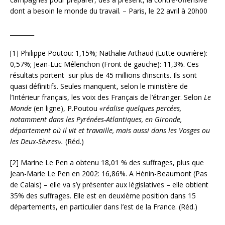
dont a besoin le monde du travail. – Paris, le 22 avril à 20h00
________
[1] Philippe Poutou: 1,15%; Nathalie Arthaud (Lutte ouvrière):
0,57%; Jean-Luc Mélenchon (Front de gauche): 11,3%. Ces
résultats portent sur plus de 45 millions d’inscrits. Ils sont
quasi définitifs. Seules manquent, selon le ministère de
l’Intérieur français, les voix des Français de l’étranger. Selon
Le
Monde
(en ligne),
P.Poutou
«réalise quelques percées,
notamment dans les Pyrénées-Atlantiques, en Gironde,
département où il vit et travaille, mais aussi dans les Vosges ou
les Deux-Sèvres».
(Réd.)
[2] Marine Le Pen a obtenu 18,01 % des suffrages, plus que
Jean-Marie Le Pen en 2002: 16,86%. A Hénin-Beaumont (Pas
de Calais) – elle va s’y présenter aux législatives – elle obtient
35% des suffrages. Elle est en deuxième position dans 15
départements, en particulier dans l’est de la France. (Réd.)