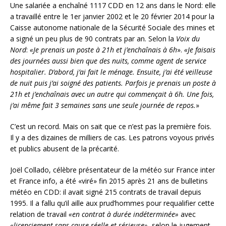
Une salariée a enchaîné 1117 CDD en 12 ans dans le Nord: elle
a travaillé entre le 1er janvier 2002 et le 20 février 2014 pour la
Caisse autonome nationale de la Sécurité Sociale des mines et
a signé un peu plus de 90 contrats par an. Selon la
Voix du
Nord
:
«Je prenais un poste à 21h et j’enchaînais à 6h
».
«Je faisais
des journées aussi bien que des nuits, comme agent de service
hospitalier. D’abord, j’ai fait le ménage. Ensuite, j’ai été veilleuse
de nuit puis j’ai soigné des patients. Parfois je prenais un poste à
21h et j’enchaînais avec un autre qui commençait à 6h. Une fois,
j’ai même fait 3 semaines sans une seule journée de repos.
»
C’est un record. Mais on sait que ce n’est pas la première fois.
Il y a des dizaines de milliers de cas. Les patrons voyous privés
et publics abusent de la précarité.
Joël Collado, célèbre présentateur de la météo sur France inter
et France info, a été «viré» fin 2015 après 21 ans de bulletins
météo en CDD: il avait signé 215 contrats de travail depuis
1995. Il a fallu qu’il aille aux prud’hommes pour requalifier cette
relation de travail
«en contrat à durée indéterminée»
avec
«licenciement sans cause réelle et sérieuse»
, selon le jugement