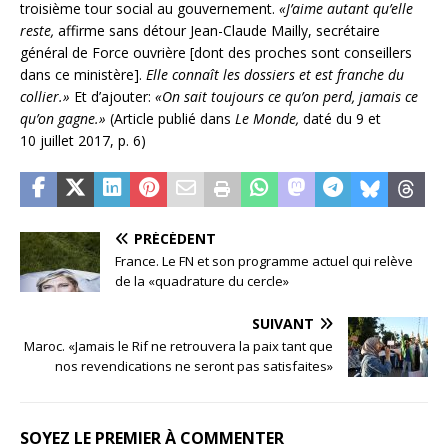
troisième tour social au gouvernement.
«J’aime autant qu’elle
reste,
affirme sans détour Jean-Claude Mailly, secrétaire
général de Force ouvrière [dont des proches sont conseillers
dans ce ministère].
Elle connaît les dossiers et est franche du
collier.»
Et d’ajouter:
«On sait toujours ce qu’on perd, jamais ce
qu’on gagne.»
(Article publié dans
Le Monde,
daté du 9 et
10 juillet 2017, p. 6)
PRÉCÉDENT
France. Le FN et son programme actuel qui relève
de la «quadrature du cercle»
SUIVANT
Maroc. «Jamais le Rif ne retrouvera la paix tant que
nos revendications ne seront pas satisfaites»
SOYEZ LE PREMIER À COMMENTER