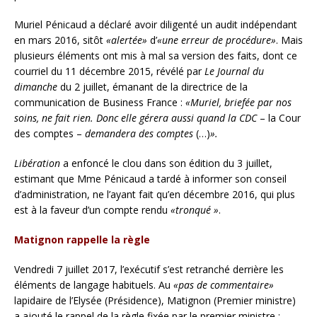
Muriel Pénicaud a déclaré avoir diligenté un audit indépendant
en mars 2016, sitôt
«alertée»
d’
«une erreur de procédure»
. Mais
plusieurs éléments ont mis à mal sa version des faits, dont ce
courriel du 11 décembre 2015, révélé par
Le Journal du
dimanche
du 2 juillet, émanant de la directrice de la
communication de Business France :
«Muriel, briefée par nos
soins, ne fait rien. Donc elle gérera aussi quand la CDC
– la Cour
des comptes –
demandera des comptes
(…)
».
Libération
a enfoncé le clou dans son édition du 3 juillet,
estimant que Mme Pénicaud a tardé à informer son conseil
d’administration, ne l’ayant fait qu’en décembre 2016, qui plus
est à la faveur d’un compte rendu
«tronqué »
.
Matignon rappelle la règle
Vendredi 7 juillet 2017, l’exécutif s’est retranché derrière les
éléments de langage habituels. Au
«pas de commentaire»
lapidaire de l’Elysée (Présidence), Matignon (Premier ministre)
a ajouté le rappel de la règle fixée par le premier ministre :