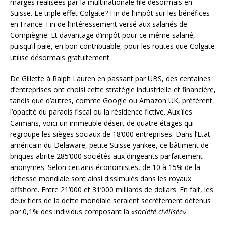
marges réalisées par la multinationale file désormais en
Suisse. Le triple effet Colgate? Fin de l’impôt sur les bénéfices
en France. Fin de l’intéressement versé aux salariés de
Compiègne. Et davantage d’impôt pour ce même salarié,
puisqu’il paie, en bon contribuable, pour les routes que Colgate
utilise désormais gratuitement.
De Gillette à Ralph Lauren en passant par UBS, des centaines
d’entreprises ont choisi cette stratégie industrielle et financière,
tandis que d’autres, comme Google ou Amazon UK, préfèrent
l’opacité du paradis fiscal ou la résidence fictive. Aux îles
Caïmans, voici un immeuble désert de quatre étages qui
regroupe les sièges sociaux de 18’000 entreprises. Dans l’Etat
américain du Delaware, petite Suisse yankee, ce bâtiment de
briques abrite 285’000 sociétés aux dirigeants parfaitement
anonymes. Selon certains économistes, de 10 à 15% de la
richesse mondiale sont ainsi dissimulés dans les royaux
offshore. Entre 21’000 et 31’000 milliards de dollars. En fait, les
deux tiers de la dette mondiale seraient secrètement détenus
par 0,1% des individus composant la
«société civilisée»
…