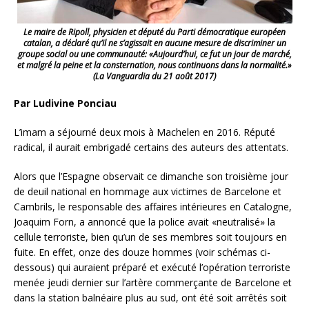
Le maire de Ripoll, physicien et député du Parti démocratique européen
catalan, a déclaré qu’il ne s’agissait en aucune mesure de discriminer un
groupe social ou une communauté: «Aujourd’hui, ce fut un jour de marché,
et malgré la peine et la consternation, nous continuons dans la normalité.»
(La Vanguardia du 21 août 2017)
Par Ludivine Ponciau
L’imam a séjourné deux mois à Machelen en 2016. Réputé
radical, il aurait embrigadé certains des auteurs des attentats.
Alors que l’Espagne observait ce dimanche son troisième jour
de deuil national en hommage aux victimes de Barcelone et
Cambrils, le responsable des affaires intérieures en Catalogne,
Joaquim Forn, a annoncé que la police avait «neutralisé» la
cellule terroriste, bien qu’un de ses membres soit toujours en
fuite. En effet, onze des douze hommes (voir schémas ci-
dessous) qui auraient préparé et exécuté l’opération terroriste
menée jeudi dernier sur l’artère commerçante de Barcelone et
dans la station balnéaire plus au sud, ont été soit arrêtés soit