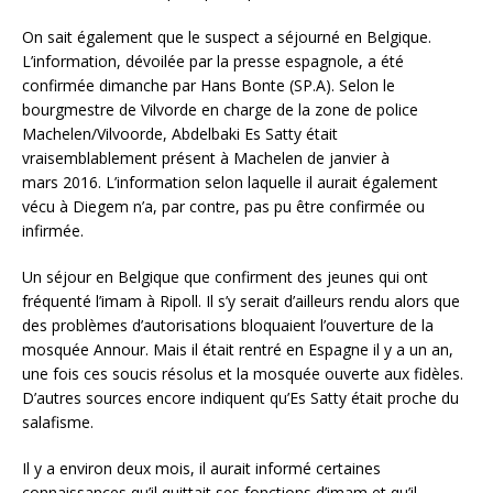
On sait également que le suspect a séjourné en Belgique.
L’information, dévoilée par la presse espagnole, a été
confirmée dimanche par Hans Bonte (SP.A). Selon le
bourgmestre de Vilvorde en charge de la zone de police
Machelen/Vilvoorde, Abdelbaki Es Satty était
vraisemblablement présent à Machelen de janvier à
mars 2016. L’information selon laquelle il aurait également
vécu à Diegem n’a, par contre, pas pu être confirmée ou
infirmée.
Un séjour en Belgique que confirment des jeunes qui ont
fréquenté l’imam à Ripoll. Il s’y serait d’ailleurs rendu alors que
des problèmes d’autorisations bloquaient l’ouverture de la
mosquée Annour. Mais il était rentré en Espagne il y a un an,
une fois ces soucis résolus et la mosquée ouverte aux fidèles.
D’autres sources encore indiquent qu’Es Satty était proche du
salafisme.
Il y a environ deux mois, il aurait informé certaines
connaissances qu’il quittait ses fonctions d’imam et qu’il