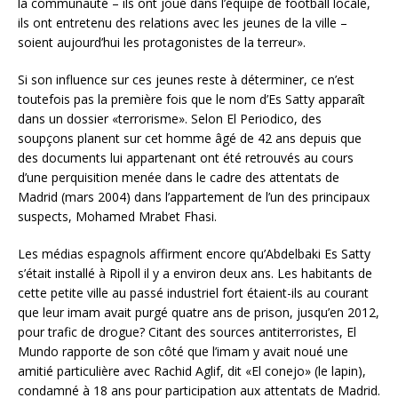
la communauté – ils ont joué dans l’équipe de football locale,
ils ont entretenu des relations avec les jeunes de la ville –
soient aujourd’hui les protagonistes de la terreur».
Si son influence sur ces jeunes reste à déterminer, ce n’est
toutefois pas la première fois que le nom d’Es Satty apparaît
dans un dossier «terrorisme». Selon El Periodico, des
soupçons planent sur cet homme âgé de 42 ans depuis que
des documents lui appartenant ont été retrouvés au cours
d’une perquisition menée dans le cadre des attentats de
Madrid (mars 2004) dans l’appartement de l’un des principaux
suspects, Mohamed Mrabet Fhasi.
Les médias espagnols affirment encore qu’Abdelbaki Es Satty
s’était installé à Ripoll il y a environ deux ans. Les habitants de
cette petite ville au passé industriel fort étaient-ils au courant
que leur imam avait purgé quatre ans de prison, jusqu’en 2012,
pour trafic de drogue? Citant des sources antiterroristes, El
Mundo rapporte de son côté que l’imam y avait noué une
amitié particulière avec Rachid Aglif, dit «El conejo» (le lapin),
condamné à 18 ans pour participation aux attentats de Madrid.