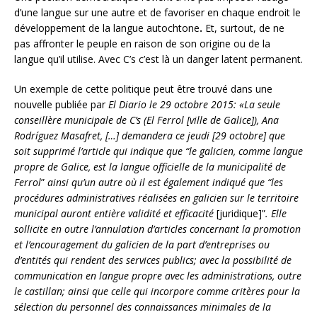
d’une langue sur une autre et de favoriser en chaque endroit le
développement de la langue autochtone
.
Et, surtout, de ne
pas affronter le peuple en raison de son origine ou de la
langue qu’il utilise. Avec C’s c’est là un danger latent permanent.
Un exemple de cette politique peut être trouvé dans une
nouvelle publiée par
El Diario
le 29 octobre 2015:
«La seule
conseillère municipale de C’s (El Ferrol
[ville de Galice]
), Ana
Rodríguez Masafret,
[…]
demandera ce jeudi
[29 octobre]
que
soit supprimé l’article qui indique que
“le galicien, comme langue
propre de Galice, est la langue officielle de la municipalité de
Ferrol
”
ainsi qu’un autre où il est également indiqué que “les
procédures administratives réalisées en galicien sur le territoire
municipal auront entière validité et efficacité
[juridique]”
. Elle
sollicite en outre l’annulation d’articles concernant la promotion
et l’encouragement du galicien de la part d’entreprises ou
d’entités qui rendent des services publics; avec la possibilité de
communication en langue propre avec les administrations, outre
le castillan; ainsi que celle qui incorpore comme critères pour la
sélection du personnel des connaissances minimales de la