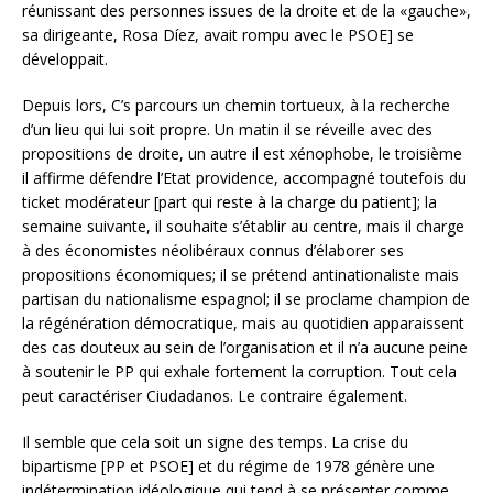
réunissant des personnes issues de la droite et de la «gauche»,
sa dirigeante, Rosa Díez, avait rompu avec le PSOE] se
développait.
Depuis lors, C’s parcours un chemin tortueux, à la recherche
d’un lieu qui lui soit propre. Un matin il se réveille avec des
propositions de droite, un autre il est xénophobe, le troisième
il affirme défendre l’Etat providence, accompagné toutefois du
ticket modérateur [part qui reste à la charge du patient]; la
semaine suivante, il souhaite s’établir au centre, mais il charge
à des économistes néolibéraux connus d’élaborer ses
propositions économiques; il se prétend antinationaliste mais
partisan du nationalisme espagnol; il se proclame champion de
la régénération démocratique, mais au quotidien apparaissent
des cas douteux au sein de l’organisation et il n’a aucune peine
à soutenir le PP qui exhale fortement la corruption. Tout cela
peut caractériser Ciudadanos. Le contraire également.
Il semble que cela soit un signe des temps. La crise du
bipartisme [PP et PSOE] et du régime de 1978 génère une
indétermination idéologique qui tend à se présenter comme