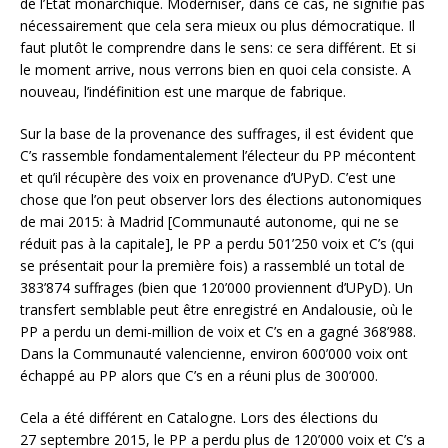
de l’Etat monarchique. Moderniser, dans ce cas, ne signifie pas
nécessairement que cela sera mieux ou plus démocratique. Il
faut plutôt le comprendre dans le sens: ce sera différent. Et si
le moment arrive, nous verrons bien en quoi cela consiste. A
nouveau, l’indéfinition est une marque de fabrique.
Sur la base de la provenance des suffrages, il est évident que
C’s rassemble fondamentalement l’électeur du PP mécontent
et qu’il récupère des voix en provenance d’UPyD. C’est une
chose que l’on peut observer lors des élections autonomiques
de mai 2015: à Madrid [Communauté autonome, qui ne se
réduit pas à la capitale], le PP a perdu 501’250 voix et C’s (qui
se présentait pour la première fois) a rassemblé un total de
383’874 suffrages (bien que 120’000 proviennent d’UPyD). Un
transfert semblable peut être enregistré en Andalousie, où le
PP a perdu un demi-million de voix et C’s en a gagné 368’988.
Dans la Communauté valencienne, environ 600’000 voix ont
échappé au PP alors que C’s en a réuni plus de 300’000.
Cela a été différent en Catalogne. Lors des élections du
27 septembre 2015, le PP a perdu plus de 120’000 voix et C’s a