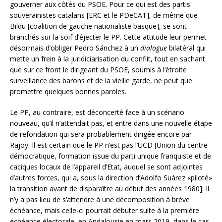
gouverner aux côtés du PSOE. Pour ce qui est des partis
souverainistes catalans [ERC et le PDeCAT], de même que
Bildu [coalition de gauche nationaliste basque], se sont
branchés sur la soif d’éjecter le PP. Cette attitude leur permet
désormais d’obliger Pedro Sánchez à un
dialogue
bilatéral qui
mette un frein à la juridiciarisation du conflit, tout en sachant
que sur ce front le dirigeant du PSOE, soumis à l’étroite
surveillance des barons et de la vieille garde, ne peut que
promettre quelques bonnes paroles.
Le PP, au contraire, est déconcerté face à un scénario
nouveau, qu’il n’attendait pas, et entre dans une nouvelle étape
de refondation qui sera probablement dirigée encore par
Rajoy. Il est certain que le PP n’est pas l’UCD [Union du centre
démocratique, formation issue du parti unique franquiste et de
caciques locaux de l’appareil d’Etat, auquel se sont adjointes
d’autres forces, qui a, sous la direction d’Adolfo Suárez «piloté»
la transition avant de disparaître au début des années 1980]. Il
n’y a pas lieu de s’attendre à une décomposition à brève
échéance, mais celle-ci pourrait débuter suite à la première
échéance électorale, en Andalousie en mars 2019, dans le cas