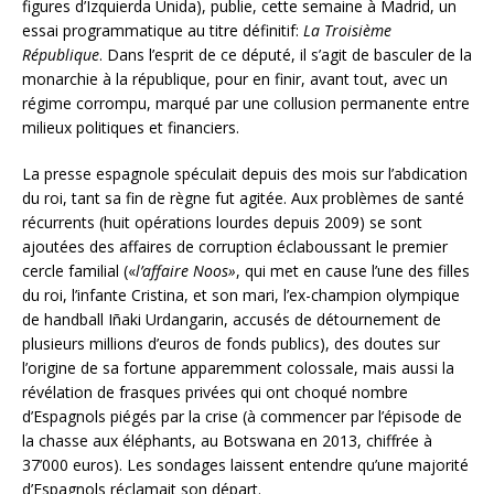
figures d’Izquierda Unida), publie, cette semaine à Madrid, un
essai programmatique au titre définitif:
La Troisième
République
. Dans l’esprit de ce député, il s’agit de basculer de la
monarchie à la république, pour en finir, avant tout, avec un
régime corrompu, marqué par une collusion permanente entre
milieux politiques et financiers.
La presse espagnole spéculait depuis des mois sur l’abdication
du roi, tant sa fin de règne fut agitée. Aux problèmes de santé
récurrents (huit opérations lourdes depuis 2009) se sont
ajoutées des affaires de corruption éclaboussant le premier
cercle familial («
l’affaire Noos»
, qui met en cause l’une des filles
du roi, l’infante Cristina, et son mari, l’ex-champion olympique
de handball Iñaki Urdangarin, accusés de détournement de
plusieurs millions d’euros de fonds publics), des doutes sur
l’origine de sa fortune apparemment colossale, mais aussi la
révélation de frasques privées qui ont choqué nombre
d’Espagnols piégés par la crise (à commencer par l’épisode de
la chasse aux éléphants, au Botswana en 2013, chiffrée à
37’000 euros). Les sondages laissent entendre qu’une majorité
d’Espagnols réclamait son départ.