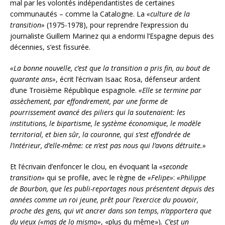
mal par les volontés indépendantistes de certaines
communautés – comme la Catalogne. La
«culture de la
transition»
(1975-1978), pour reprendre l’expression du
journaliste Guillem Marinez qui a endormi l’Espagne depuis des
décennies, s’est fissurée.
«La bonne nouvelle, c’est que la transition a pris fin, au bout de
quarante ans»
, écrit l’écrivain Isaac Rosa, défenseur ardent
d’une Troisième République espagnole.
«Elle se termine par
assèchement, par effondrement, par une forme de
pourrissement avancé des piliers qui la soutenaient: les
institutions, le bipartisme, le système économique, le modèle
territorial, et bien sûr, la couronne, qui s’est effondrée de
l’intérieur, d’elle-même: ce n’est pas nous qui l’avons détruite.»
Et l’écrivain d’enfoncer le clou, en évoquant la
«seconde
transition»
qui se profile, avec le règne de
«Felipe»
:
«Philippe
de Bourbon, que les publi-reportages nous présentent depuis des
années comme un roi jeune, prêt pour l’exercice du pouvoir,
proche des gens, qui vit ancrer dans son temps, n’apportera que
du vieux
(«mas de lo mismo»
, «plus du même»)
. C’est un