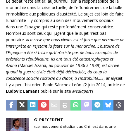
Le débat reste entier, aujourd’hui, sur la responsabilité de la
monarchie dans la crise actuelle, de l’effondrement de la bulle
immobilière aux politiques d’austérité. Le sujet est loin de faire
l’unanimité – y compris au sein des mouvements sociaux –
dans une Espagne qui reste profondément conservatrice.
Nombreux sont ceux qui jugent que le sujet n’est pas
prioritaire.
«La crise que nous vivons est si forte que personne ne
l’interprète en rejetant la faute sur la monarchie. L’histoire de
l’Espagne a été si triste qu’il n’existe pas de bons exemples de
présidents républicains. Ils ont tous été catastrophiques et
Azaña
(Manuel Azaña, au pouvoir de 1936 à 1939)
est arrivé
quand la guerre civile était déjà déclenchée, du coup la
conscience sociale l’associe au chaos, à l’instabilité…»
, analysait
il y a peu l’historien Pablo Sánchez León. (2 juin 2014, article de
Ludovic Lamant
publié sur le site
Mediapart
)
PRÉCÉDENT
«Le mouvement étudiant au Chili est dans une