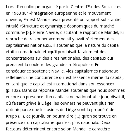
Lors d’un colloque organisé par le Centre d’Etudes Socialistes
en 1963 sur «l’intégration européenne et le mouvement
ouvrier», Ernest Mandel avait présenté un rapport substantiel
intitulé «Structure et dynamique économiques du marché
commun» [2]. Pierre Naville, discutant le rapport de Mandel, lui
reproche de raisonner «comme s’il y avait réellement des
capitalismes nationaux». Il soutenait que la nature du capital
était internationale et «qu’il produisait fatalement des
concentrations sur des aires nationales, des capitaux qui
prenaient la couleur des grandes métropoles». En
conséquence soutenait Naville, «les capitalismes nationaux
reflétaient une concurrence qui est l’essence même du capital,
en tant que le capital est international dans son essence»
(p. 132). Dans sa réponse Mandel soutenait que nous sommes
encore en présence d’un capitalisme national. «Le jour, disait-il,
où faisant grève à Liège, les ouvriers ne peuvent plus rien
obtenir parce que les usines de Liège sont la propriété de
Krupp (…), ce jour-là, on pourra dire (…) qu’on se trouve en
présence d’un capitalisme qui n’est plus national». Deux
facteurs déterminent encore selon Mandel le caractère