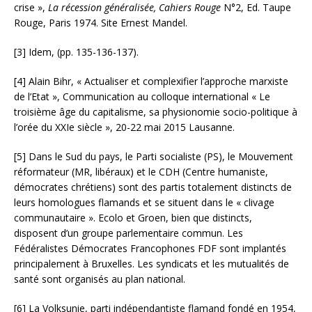
crise »,
La récession généralisée, Cahiers Rouge
N°2, Ed. Taupe
Rouge, Paris 1974. Site Ernest Mandel.
[3] Idem, (pp. 135-136-137).
[4] Alain Bihr, « Actualiser et complexifier l’approche marxiste
de l’Etat », Communication au colloque international « Le
troisième âge du capitalisme, sa physionomie socio-politique à
l’orée du XXIe siècle », 20-22 mai 2015 Lausanne.
[5] Dans le Sud du pays, le Parti socialiste (PS), le Mouvement
réformateur (MR, libéraux) et le CDH (Centre humaniste,
démocrates chrétiens) sont des partis totalement distincts de
leurs homologues flamands et se situent dans le « clivage
communautaire ». Ecolo et Groen, bien que distincts,
disposent d’un groupe parlementaire commun. Les
Fédéralistes Démocrates Francophones FDF sont implantés
principalement à Bruxelles. Les syndicats et les mutualités de
santé sont organisés au plan national.
[6] La Volksunie, parti indépendantiste flamand fondé en 1954,