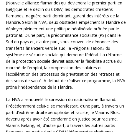
(Nouvelle alliance flamande) qui deviendra le premier parti en
Belgique et le déclin du CD&V, les démocrates chrétiens
flamands, naguère parti dominant, garant des intérêts de la
Flandre. Selon la NVA, deux obstacles empêchent la Flandre de
déployer pleinement une politique néolibérale prônée par le
patronat. D’une part, la prédominance socialiste (PS) dans le
Sud du pays et, d’autre part, sous couvert de dénoncer des
transferts financiers vers le sud, la «régionalisation» du
système de sécurité sociale qui demeure fédéral. La réforme
de la protection sociale devrait assurer la flexibilité accrue du
marché de l’emploi, la compression des salaires et
l’accélération des processus de privatisation des retraites et
des soins de santé. A défaut de réaliser ce programme, la NVA
prône l’indépendance de la Flandre.
La NVA a renouvelé l’expression du nationalisme flamand.
Précédemment celui-ci se manifestait, d’une part, à travers un
parti d’extrême droite xénophobe et raciste, le Vlaams Blok,
devenu après avoir été condamné en justice pour racisme,
Vlaams Belang, et, d’autre part, à travers les autres partis
flamands, en particulier le CD&V (démocrates chrétiens),