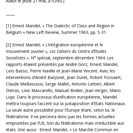
Alaluf le jeudi 21 mai, à l’UNIL)
_____
[1] Ernest Mandel, « The Dialectic of Class and Region in
Belgium » New Left Review, Summer 1963, pp. 5-31.
[2] Ernest Mandel, « L’intégration européenne et le
mouvement ouvrier »,
Les Cahiers du Centre d’Etudes
Socialistes »
, N° spécial, septembre-décembre 1964. Les
rapports étaient présentés par André Gorz, Ernest Mandel,
Leio Basso, Pierre Naville et Jean-Marie Vincent. Avec les
interventions d’André Barjonet, Jean Duret, Robert Fossaert,
Claude Meillassoux, Serge Mallet, Antonio Lettieri, Albert
Detraz, Livio Mascarello, Manuel Bridier, Jean Verger, Mario
Lispi. Dans le processus d’unification européenne, Mandel
mettra toujours l’accent sur la juxtaposition d’Etats Nationaux.
La seule autre possibilité pour l’Europe étant, selon lui, le
fédéralisme. Il ne percevra donc pas les formes actuelles
empruntées par l’UE, loin du fédéralisme mais irréductible aux
états. Voir aussi : Ernest Mandel, « Le Marché Commun en