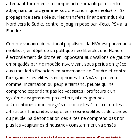
atténuant fortement sa composante romantique et en lui
adjoignant un programme socio-économique néolibéral. Sa
propagande sera axée sur les transferts financiers indus du
Nord vers le Sud et contre le joug imposé par «l’état PS» à la
Flandre.
Comme variante du national populisme, la NVA est parvenue à
mobiliser, en dépit de sa politique néo-libérale, une Flandre
électoralement de droite en l’opposant aux Wallons de gauche
embrigadés par «le modèle PS», vivant sous perfusion grâce
aux transferts financiers en provenance de Flandre et contre
l’arrogance des élites francophones. La NVA se présente
comme l’incarnation du peuple flamand, peuple qui ne
comprend cependant pas les «assistés» profiteurs d’un
système exagérément protecteur, ni des groupes
«d’allochtones» non intégrés et contre les élites culturelles et
artistiques flamandes supposées cosmopolites et détachées
du peuple. Sa dénonciation des élites ne comprend pas non
plus les «capitaines d’industrie» constamment valorisés.
Le mouvement social face aux mesures d’austérité