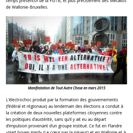
temps présents» de la FGTB, et plus précisément des Métallos
de Wallonie-Bruxelles.
Manifestation de Tout Autre Chose en mars 2015
L’électrochoc produit par la formation des gouvernements
(fédéral et régionaux) au lendemain des élections a conduit à
la création de deux nouvelles plateformes citoyennes contre
les politiques d’austérité, sans qu’il y ait eu au départ
d’impulsion provenant d’un groupe institué. Ce fut en Flandre
«Hart boven Hard» (Le cœur pas la rigueur) et en Wallonie et à