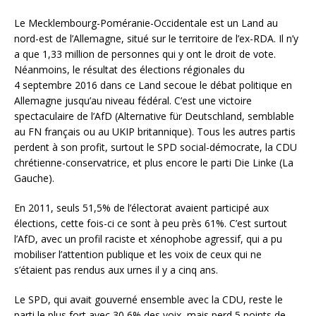
Le Mecklembourg-Poméranie-Occidentale est un Land au
nord-est de l’Allemagne, situé sur le territoire de l’ex-RDA. Il n’y
a que 1,33 million de personnes qui y ont le droit de vote.
Néanmoins, le résultat des élections régionales du
4 septembre 2016 dans ce Land secoue le débat politique en
Allemagne jusqu’au niveau fédéral. C’est une victoire
spectaculaire de l’AfD (Alternative
für Deutschland, semblable
au FN français ou au UKIP britannique). Tous les autres partis
perdent à son profit, surtout le SPD social-démocrate, la CDU
chrétienne-conservatrice, et plus encore le parti Die Linke (La
Gauche).
En 2011, seuls 51,5% de l’électorat avaient participé aux
élections, cette fois-ci ce sont à peu près 61%. C’est surtout
l’AfD, avec un profil raciste et xénophobe agressif, qui a pu
mobiliser l’attention publique et les voix de ceux qui ne
s’étaient pas rendus aux urnes il y a cinq ans.
Le SPD, qui avait gouverné ensemble avec la CDU, reste le
parti le plus fort avec 30,6% des voix, mais perd 5 points de