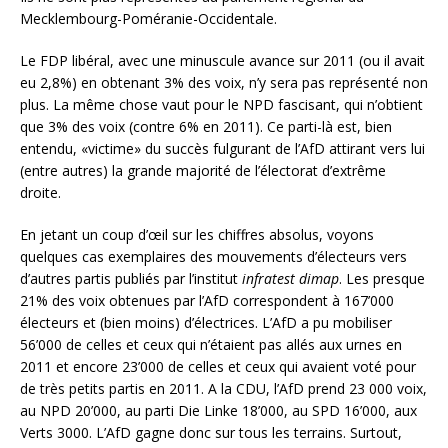
Mecklembourg-Poméranie-Occidentale.
Le FDP libéral, avec une minuscule avance sur 2011 (ou il avait
eu 2,8%) en obtenant 3% des voix, n’y sera pas représenté non
plus. La même chose vaut pour le NPD fascisant, qui n’obtient
que 3% des voix (contre 6% en 2011). Ce parti-là est, bien
entendu, «victime» du succès fulgurant de l’AfD attirant vers lui
(entre autres) la grande majorité de l’électorat d’extrême
droite.
En jetant un coup d’œil sur les chiffres absolus, voyons
quelques cas exemplaires des mouvements d’électeurs vers
d’autres partis publiés par l’institut
infratest dimap
. Les presque
21% des voix obtenues par l’AfD correspondent à 167’000
électeurs et (bien moins) d’électrices. L’AfD a pu mobiliser
56’000 de celles et ceux qui n’étaient pas allés aux urnes en
2011 et encore 23’000 de celles et ceux qui avaient voté pour
de très petits partis en 2011. A la CDU, l’AfD prend 23 000 voix,
au NPD 20’000, au parti Die Linke 18’000, au SPD 16’000, aux
Verts 3000. L’AfD gagne donc sur tous les terrains. Surtout,