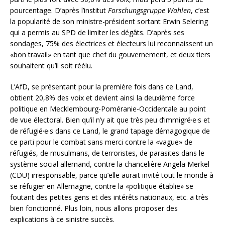
pourcentage. D’après l’institut
Forschungsgruppe Wahlen
, c’est
la popularité de son ministre-président sortant Erwin Selering
qui a permis au SPD de limiter les dégâts. D’après ses
sondages, 75% des électrices et électeurs lui reconnaissent un
«bon travail» en tant que chef du gouvernement, et deux tiers
souhaitent qu’il soit réélu.
L’AfD, se présentant pour la première fois dans ce Land,
obtient 20,8% des voix et devient ainsi la deuxième force
politique en Mecklembourg-Poméranie-Occidentale au point
de vue électoral. Bien qu’il n’y ait que très peu d’immigré·e·s et
de réfugié·e·s dans ce Land, le grand tapage démagogique de
ce parti pour le combat sans merci contre la «vague» de
réfugiés, de musulmans, de terroristes, de parasites dans le
système social allemand, contre la chancelière Angela Merkel
(CDU) irresponsable, parce qu’elle aurait invité tout le monde à
se réfugier en Allemagne, contre la «politique établie» se
foutant des petites gens et des intérêts nationaux, etc. a très
bien fonctionné. Plus loin, nous allons proposer des
explications à ce sinistre succès.