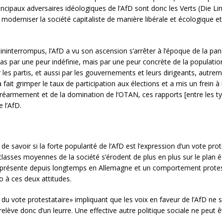
rincipaux adversaires idéologiques de l’AfD sont donc les Verts (Die L
à moderniser la société capitaliste de manière libérale et écologique e
ninterrompus, l’AfD a vu son ascension s’arrêter à l’époque de la pan
as par une peur indéfinie, mais par une peur concrète de la populatio
r les partis, et aussi par les gouvernements et leurs dirigeants, autre
ait grimper le taux de participation aux élections et a mis un frein à
u réarmement et de la domination de l’OTAN, ces rapports [entre les typ
 l’AfD.
ait de savoir si la forte popularité de l’AfD est l’expression d’un vote
s classes moyennes de la société s’érodent de plus en plus sur le pla
te présente depuis longtemps en Allemagne et un comportement protes
o à ces deux attitudes.
 du vote protestataire» impliquant que les voix en faveur de l’AfD ne 
relève donc d’un leurre. Une effective autre politique sociale ne peut