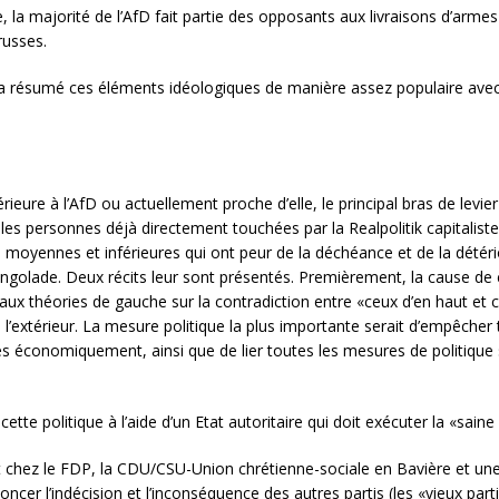
e, la majorité de l’AfD fait partie des opposants aux livraisons d’arm
russes.
fD a résumé ces éléments idéologiques de manière assez populaire av
ieure à l’AfD ou actuellement proche d’elle, le principal bras de levier
 les personnes déjà directement touchées par la Realpolitik capitaliste 
 moyennes et inférieures qui ont peur de la déchéance et de la détér
ringolade. Deux récits leur sont présentés. Premièrement, la cause de 
ux théories de gauche sur la contradiction entre «ceux d’en haut et 
e l’extérieur. La mesure politique la plus importante serait d’empêche
bles économiquement, ainsi que de lier toutes les mesures de politiqu
cette politique à l’aide d’un Etat autoritaire qui doit exécuter la «sai
 chez le FDP, la CDU/CSU-Union chrétienne-sociale en Bavière et une p
ncer l’indécision et l’inconséquence des autres partis (les «vieux part