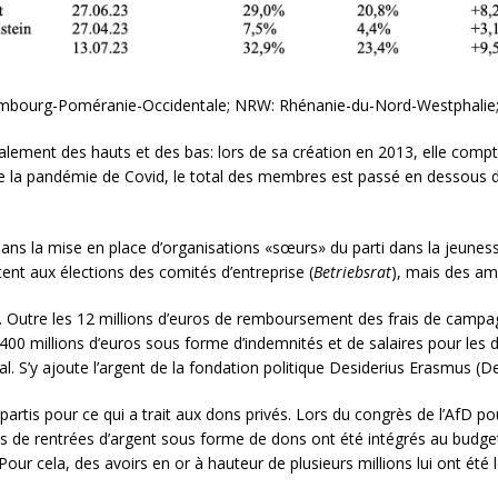
ourg-Poméranie-Occidentale; NRW: Rhénanie-du-Nord-Westphalie; n.
alement des hauts et des bas: lors de sa création en 2013, elle comp
e la pandémie de Covid, le total des membres est passé en dessous de
dans la mise en place d’organisations «sœurs» du parti dans la jeune
tent aux élections des comités d’entreprise (
Betriebsrat
), mais des am
tat. Outre les 12 millions d’euros de remboursement des frais de campa
400 millions d’euros sous forme d’indemnités et de salaires pour les 
. S’y ajoute l’argent de la fondation politique Desiderius Erasmus (D
artis pour ce qui a trait aux dons privés. Lors du congrès de l’AfD pou
 de rentrées d’argent sous forme de dons ont été intégrés au budget d
r cela, des avoirs en or à hauteur de plusieurs millions lui ont été 