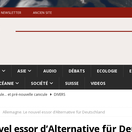
NEWSLETTER
ANCIEN SITE
S
ASIE
AUDIO
DÉBATS
ECOLOGIE
CÉANIE
SOCIÉTÉ
SUISSE
VIDEOS
ule… et pré-nouvelle canicule
DIVERS
Dossier. «Le message de Makerfield» (1)
GRANDE-BRETAGNE
Allemagne. Le nouvel essor d’Alternative für Deutschland
 «Accentuation du nettoyage ethnique en Cisjordanie et à Gaza
ISRAËL
el essor d’Alternative für D