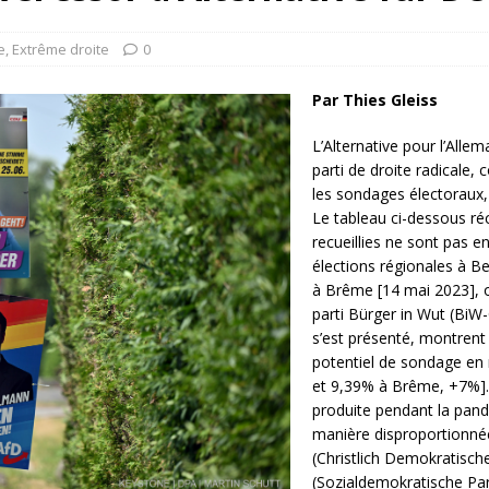
rump sur la “fraude électorale” était une blague de mauvais
NIS
e
,
Extrême droite
0
 l’option militaire
ETATS-UNIS
Par Thies Gleiss
res comptent: l’urgence de la démilitarisation de la Police militaire
L’Alternative pour l’Alle
parti de droite radicale,
les sondages électoraux, 
Le tableau ci-dessous ré
recueillies ne sont pas e
élections régionales à Ber
à Brême [14 mai 2023], o
parti Bürger in Wut (BiW-
s’est présenté, montrent
potentiel de sondage en 
et 9,39% à Brême, +7%]. L
produite pendant la pand
manière disproportionné
(Christlich Demokratisc
(Sozialdemokratische Par