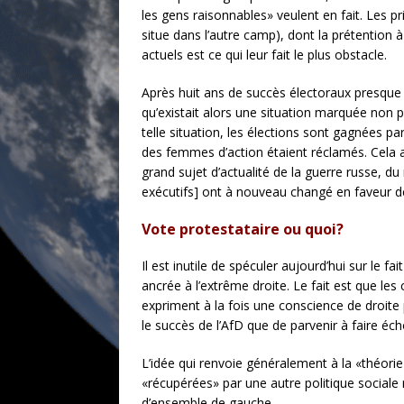
les gens raisonnables» veulent en fait. Les p
situe dans l’autre camp), dont la prétention 
actuels est ce qui leur fait le plus obstacle.
Après huit ans de succès électoraux presque i
qu’existait alors une situation marquée non p
telle situation, les élections sont gagnées pa
des femmes d’action étaient réclamés. Cela a f
grand sujet d’actualité de la guerre russe, d
exécutifs] ont à nouveau changé en faveur de
Vote protestataire ou quoi?
Il est inutile de spéculer aujourd’hui sur le f
ancrée à l’extrême droite. Le fait est que le
expriment à la fois une conscience de droi
le succès de l’AfD que de parvenir à faire éch
L’idée qui renvoie généralement à la «théorie
«récupérées» par une autre politique sociale 
d’ensemble de gauche.