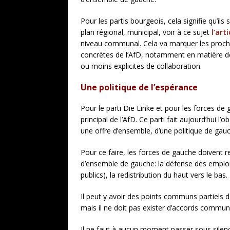
Pour les partis bourgeois, cela signifie qu’il
plan régional, municipal, voir à ce sujet
l’art
niveau communal. Cela va marquer les prochai
concrètes de l’AfD, notamment en matière de
ou moins explicites de collaboration.
Une politique de l’espérance
Pour le parti Die Linke et pour les forces de
principal de l’AfD. Ce parti fait aujourd’hu
une offre d’ensemble, d’une politique de gauc
Pour ce faire, les forces de gauche doivent 
d’ensemble de gauche: la défense des emplois
publics), la redistribution du haut vers le b
Il peut y avoir des points communs partiels d
mais il ne doit pas exister d’accords communs 
Il ne faut à aucun moment passer sous silence