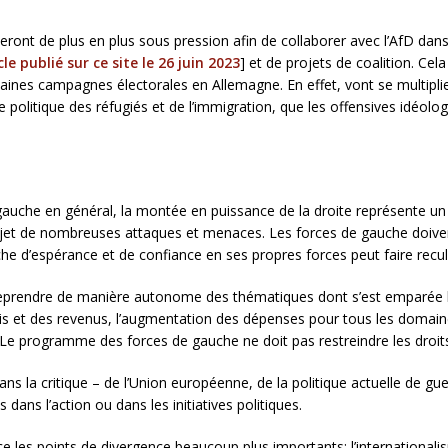
s seront de plus en plus sous pression afin de collaborer avec l’AfD dan
icle publié sur ce site le 26 juin 2023
] et de projets de coalition. Ce
nes campagnes électorales en Allemagne. En effet, vont se multiplier
 politique des réfugiés et de l’immigration, que les offensives idéo
 gauche en général, la montée en puissance de la droite représente un g
i l’objet de nombreuses attaques et menaces. Les forces de gauche doi
he d’espérance et de confiance en ses propres forces peut faire reculer
reprendre de manière autonome des thématiques dont s’est emparée l’A
 et des revenus, l’augmentation des dépenses pour tous les domaines
as. Le programme des forces de gauche ne doit pas restreindre les droi
ans la critique – de l’Union européenne, de la politique actuelle de g
dans l’action ou dans les initiatives politiques.
 les points de divergence beaucoup plus importants: l’internationalis