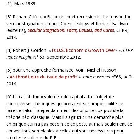
(1), Mars 1939.
[3] Richard C Koo, « Balance sheet recession is the reason for
secular stagnation », dans: Coen Teulings et Richard Baldwin
(éditeurs),
Secular Stagnation: Facts, Causes, and Cures
, CEPR,
2014.
[4] Robert J. Gordon, «
Is U.S. Economic Growth Over
? »,
CEPR
Policy Insight
N° 63, Septembre 2012.
[5] pour une approche formalisée, voir : Michel Husson,
«
Arithmétique du taux de profit
»,
note hussonet
n°66, août
2014.
[6] Le calcul d’un « volume » de capital a fait l’objet de
controverses théoriques qui portaient sur l’impossibilité de
faire ce calcul indépendamment des prix, ce que postule la
théorie néo-classique. Mais il s’agit ici d’une démarche plus
empirique qui n’a pas besoin de ce postulat mais seulement de
conventions semblables à celles qui sont nécessaires pour
calculer le volume du PIB.