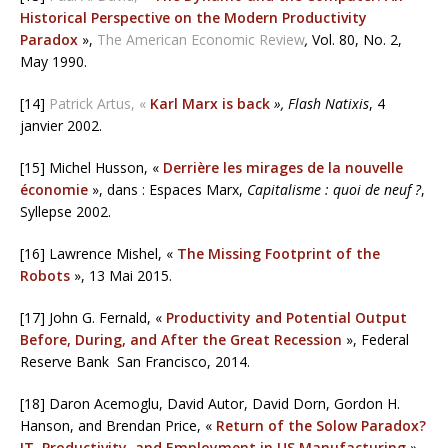
Historical Perspective on the Modern Productivity
Paradox
»,
The American Economic Review
,
Vol. 80, No. 2,
May 1990.
[14]
Patrick Artus, «
Karl Marx is back
», Flash Natixis
, 4
janvier 2002.
[15] Michel Husson, «
Derrière les mirages de la nouvelle
économie
», dans : Espaces Marx,
Capitalisme : quoi de neuf ?
,
Syllepse 2002.
[16] Lawrence Mishel, «
The Missing Footprint of the
Robots
», 13 Mai 2015.
[17] John G. Fernald, «
Productivity and Potential Output
Before, During, and After the Great Recession
», Federal
Reserve Bank San Francisco, 2014.
[18] Daron Acemoglu, David Autor, David Dorn, Gordon H.
Hanson, and Brendan Price, «
Return of the Solow Paradox?
IT, Productivity, and Employment in US Manufacturing
»,