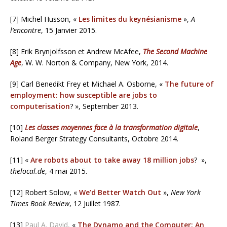
[7] Michel Husson, «
Les limites du keynésianisme
»,
A
l’encontre
, 15 Janvier 2015.
[8] Erik Brynjolfsson et Andrew McAfee,
The Second Machine
Age
, W. W. Norton & Company, New York, 2014.
[9] Carl Benedikt Frey et Michael A. Osborne, «
The future of
employment: how susceptible are jobs to
computerisation
? », September 2013.
[10]
Les classes moyennes face à la transformation digitale
,
Roland Berger Strategy Consultants, Octobre 2014.
[11] «
Are robots about to take away 18 million jobs
? »,
thelocal.de
, 4 mai 2015.
[12] Robert Solow, «
We’d Better Watch Out
»,
New York
Times Book Review
, 12 Juillet 1987.
[13]
Paul A. David,
«
The Dynamo and the Computer: An