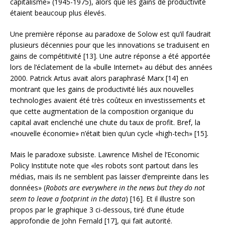
capitalisme» (1945-1975), alors que les gains de productivité
étaient beaucoup plus élevés.
Une première réponse au paradoxe de Solow est qu’il faudrait
plusieurs décennies pour que les innovations se traduisent en
gains de compétitivité [13]. Une autre réponse a été apportée
lors de l’éclatement de la «bulle Internet» au début des années
2000. Patrick Artus avait alors paraphrasé Marx [14] en
montrant que les gains de productivité liés aux nouvelles
technologies avaient été très coûteux en investissements et
que cette augmentation de la composition organique du
capital avait enclenché une chute du taux de profit. Bref, la
«nouvelle économie» n’était bien qu’un cycle «high-tech» [15]
.
Mais le paradoxe subsiste. Lawrence Mishel de l’Economic
Policy Institute note que «les robots sont partout dans les
médias, mais ils ne semblent pas laisser d’empreinte dans les
données» (
Robots are everywhere in the news but they do not
seem to leave a footprint in the data
) [16]. Et il illustre son
propos par le graphique 3 ci-dessous, tiré d’une étude
approfondie de John Fernald [17], qui fait autorité.