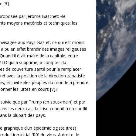
e [3].
n proposée par Jérôme Baschet: «le
ants moyens matériels et techniques; les
envisagée aux Pays-Bas et, ce qui est moins
a pu en effet brandir des images religieuses
Quand il était maire de la capitale, entre
AMLO qui a supprimé, à compter du
ues de couverture santé pour le remplacer
and avec la position de la direction zapatiste
les, et invité «les peuples du monde à prendre
nner les luttes en cours [7]».
t suivie que par Trump (en sous-main) et par
ns les deux cas, la crise conduit à un conflit
ans la plupart des pays.
ce graphique d’un épidémiologiste (très)
ction initial (R0) du virus. A droite, le