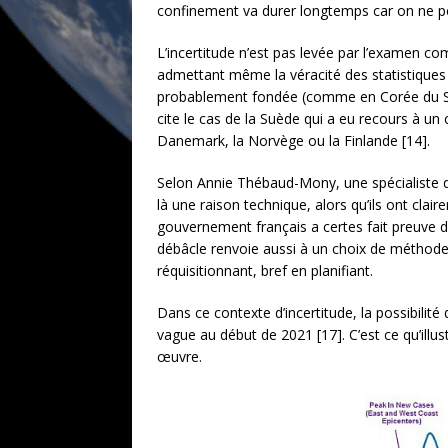
confinement va durer longtemps car on ne pe
L’incertitude n’est pas levée par l’examen co
admettant même la véracité des statistiques of
probablement fondée (comme en Corée du Sud)
cite le cas de la Suède qui a eu recours à u
Danemark, la Norvège ou la Finlande [14].
Selon Annie Thébaud-Mony, une spécialiste de
là une raison technique, alors qu’ils ont clai
gouvernement français a certes fait preuve
débâcle renvoie aussi à un choix de méthode, 
réquisitionnant, bref en planifiant.
Dans ce contexte d’incertitude, la possibil
vague au début de 2021 [17]. C’est ce qu’illu
œuvre.