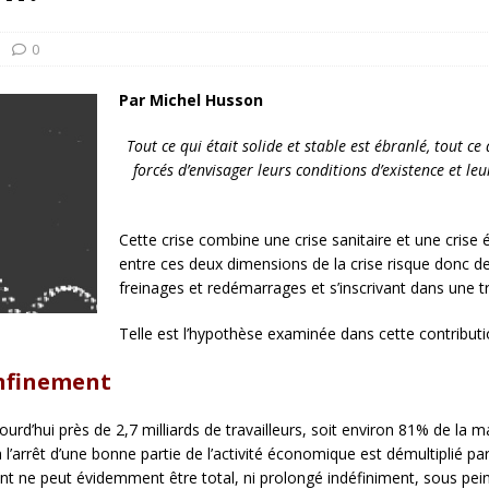
rump sur la “fraude électorale” était une blague de mauvais
NIS
0
 l’option militaire
ETATS-UNIS
Par Michel Husson
res comptent: l’urgence de la démilitarisation de la Police militaire
Tout ce qui était solide et stable est ébranlé, tout c
forcés d’envisager leurs conditions d’existence et le
Cette crise combine une crise sanitaire et une crise 
entre ces deux dimensions de la crise risque donc de
freinages et redémarrages et s’inscrivant dans une tr
Telle est l’hypothèse examinée dans cette contributi
onfinement
’hui près de 2,7 milliards de travailleurs, soit environ 81% de la mai
e à l’arrêt d’une bonne partie de l’activité économique est démultiplié pa
ent ne peut évidemment être total, ni prolongé indéfiniment, sous pe