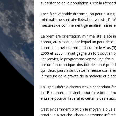
subsistance de la population. C’est la rétroact
Face à ce véritable dilemme, on peut distingu
minimalisme sanitaire libéral-darwiniste; l’a
mesures de confinement généralisé, mises en
La première orientation, minimaliste, a été 
connu, au Mexique, par lequel un petit détou
comme le meilleur rempart contre le virus [5].
2000 et 2005, il avait gagné un fort soutie
1er janvier, le programme
Seguro Popular
qui
par un fantomatique «Institut de santé pour l
qui, deux jours avant cette fameuse conférenc
la mesure de la gravité de la maladie et à ad
La ligne «libérale-darwiniste» a cependant é
Jair Bolsonaro, qui vient, pour faire bonne m
entre le pouvoir fédéral et certains des état
C’est évidemment
a priori
le moyen le plus ef
amateur. A gauche, chaque personne infectée e