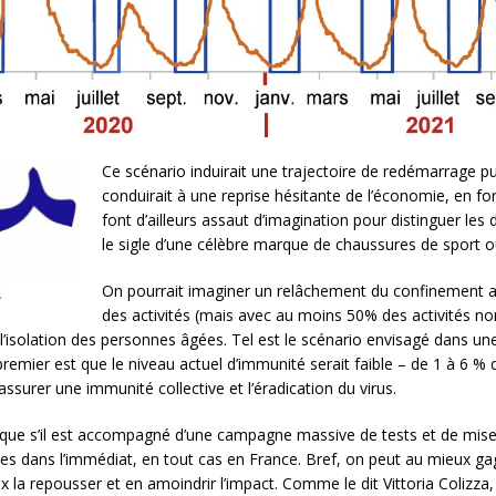
Ce scénario induirait une trajectoire de redémarrage pu
conduirait à une reprise hésitante de l’économie, en 
font d’ailleurs assaut d’imagination pour distinguer les 
le sigle d’une célèbre marque de chaussures de sport o
On pourrait imaginer un relâchement du confinement a
des activités (mais avec au moins 50% des activités non 
l’isolation des personnes âgées. Tel est le scénario envisagé dans un
mier est que le niveau actuel d’immunité serait faible – de 1 à 6 % 
ssurer une immunité collective et l’éradication du virus.
r que s’il est accompagné d’une campagne massive de tests et de mis
bles dans l’immédiat, en tout cas en France. Bref, on peut au mieux ga
 la repousser et en amoindrir l’impact. Comme le dit Vittoria Colizza, 