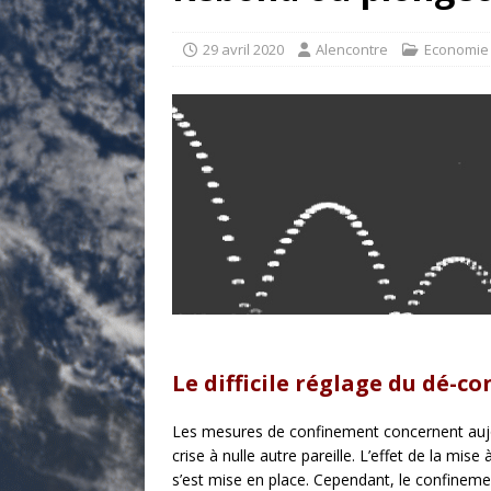
[ 17 juillet 2026 ]
«Le discours de T
goût… et une menace»
ETATS-U
29 avril 2020
Alencontre
Economie
[ 17 juillet 2026 ]
Iran. Le retour de
[ 14 juin 2020 ]
Brésil. Les vies noi
* LA UNE
Le difficile réglage du dé-c
Les mesures de confinement concernent aujourd
crise à nulle autre pareille. L’effet de la mis
s’est mise en place. Cependant, le confinem