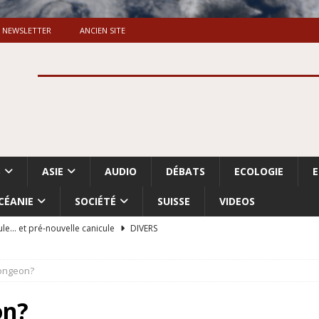
NEWSLETTER
ANCIEN SITE
S
ASIE
AUDIO
DÉBATS
ECOLOGIE
CÉANIE
SOCIÉTÉ
SUISSE
VIDEOS
ule… et pré-nouvelle canicule
DIVERS
Dossier. «Le message de Makerfield» (1)
GRANDE-BRETAGNE
ongeon?
 «Accentuation du nettoyage ethnique en Cisjordanie et à Gaza
ISRAËL
on?