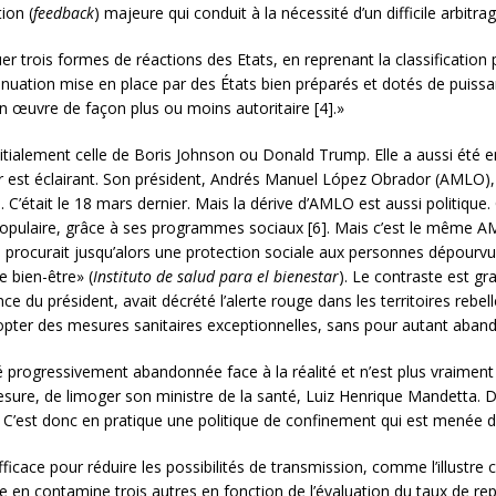
ion (
feedback
) majeure qui conduit à la nécessité d’un difficile arbitrag
er trois formes de réactions des Etats, en reprenant la classificatio
tténuation mise en place par des États bien préparés et dotés de puiss
 œuvre de façon plus ou moins autoritaire [4].»
initialement celle de Boris Johnson ou Donald Trump. Elle a aussi été 
r est éclairant. Son président, Andrés Manuel López Obrador (AMLO), 
 C’était le 18 mars dernier. Mais la dérive d’AMLO est aussi politique. 
n populaire, grâce à ses programmes sociaux [6]. Mais c’est le même 
 procurait jusqu’alors une protection sociale aux personnes dépourv
e bien-être» (
Instituto de salud para el bienestar
). Le contraste est gr
e du président, avait décrété l’alerte rouge dans les territoires rebel
opter des mesures sanitaires exceptionnelles, sans pour autant abando
té progressivement abandonnée face à la réalité et n’est plus vraimen
esure, de limoger son ministre de la santé, Luiz Henrique Mandetta. Da
s. C’est donc en pratique une politique de confinement qui est menée d
ficace pour réduire les possibilités de transmission, comme l’illustre 
n contamine trois autres en fonction de l’évaluation du taux de reprodu