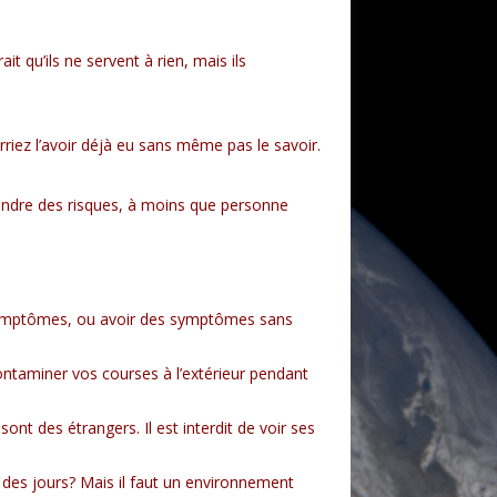
t qu’ils ne servent à rien, mais ils
riez l’avoir déjà eu sans même pas le savoir.
rendre des risques, à moins que personne
ymptômes, ou avoir des symptômes sans
ntaminer vos courses à l’extérieur pendant
nt des étrangers. Il est interdit de voir ses
e des jours? Mais il faut un environnement