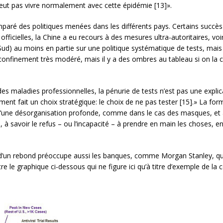
ut pas vivre normalement avec cette épidémie [13]».
mparé des politiques menées dans les différents pays. Certains succès
ficielles, la Chine a eu recours à des mesures ultra-autoritaires, voir
 au moins en partie sur une politique systématique de tests, mais ce
n confinement très modéré, mais il y a des ombres au tableau si on l
s maladies professionnelles, la pénurie de tests n’est pas une explica
rement fait un choix stratégique: le choix de ne pas tester [15].» La fo
 d’une désorganisation profonde, comme dans le cas des masques, et
à savoir le refus – ou l’incapacité – à prendre en main les choses, en
ité d’un rebond préoccupe aussi les banques, comme Morgan Stanley, q
stre le graphique ci-dessous qui ne figure ici qu’à titre d’exemple de