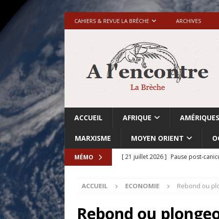
CAHIERS & REVUE LA BRÈCHE
ARCHIVES
ACCUEIL
AFRIQUE
AMÉRIQUE
MARXISME
MOYEN ORIENT
O
[ 21 juillet 2026 ]
Pause post-canic
MÉMO
[ 20 juillet 2026 ]
Grande-Bretagne-
ACCUEIL
ECONOMIE
Rebond ou pl
[ 18 juillet 2026 ]
Israël-Palestine.
avant les élections du 27 octobre»
Rebond ou plonge