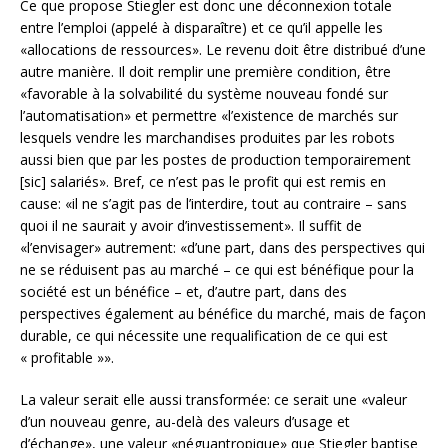
Ce que propose Stiegler est donc une déconnexion totale
entre l’emploi (appelé à disparaître) et ce qu’il appelle les
«allocations de ressources». Le revenu doit être distribué d’une
autre manière. Il doit remplir une première condition, être
«favorable à la solvabilité du système nouveau fondé sur
l’automatisation» et permettre «l’existence de marchés sur
lesquels vendre les marchandises produites par les robots
aussi bien que par les postes de production temporairement
[sic] salariés». Bref, ce n’est pas le profit qui est remis en
cause: «il ne s’agit pas de l’interdire, tout au contraire – sans
quoi il ne saurait y avoir d’investissement». Il suffit de
«l’envisager» autrement: «d’une part, dans des perspectives qui
ne se réduisent pas au marché – ce qui est bénéfique pour la
société est un bénéfice – et, d’autre part, dans des
perspectives également au bénéfice du marché, mais de façon
durable, ce qui nécessite une requalification de ce qui est
« profitable »».
La valeur serait elle aussi transformée: ce serait une «valeur
d’un nouveau genre, au-delà des valeurs d’usage et
d’échange», une valeur «néguantropique» que Stiegler baptise