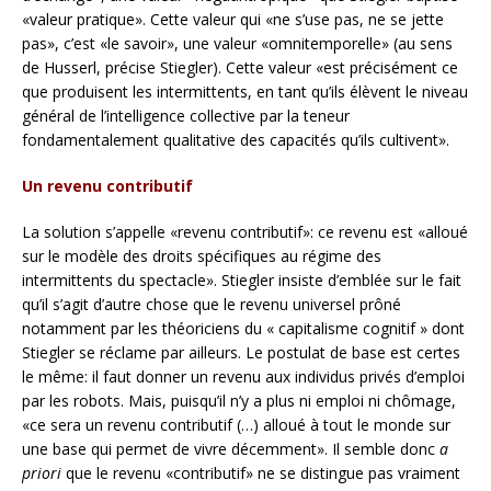
«valeur pratique». Cette valeur qui «ne s’use pas, ne se jette
pas», c’est «le savoir», une valeur «omnitemporelle» (au sens
de Husserl, précise Stiegler). Cette valeur «est précisément ce
que produisent les intermittents, en tant qu’ils élèvent le niveau
général de l’intelligence collective par la teneur
fondamentalement qualitative des capacités qu’ils cultivent».
Un revenu contributif
La solution s’appelle «revenu contributif»: ce revenu est «alloué
sur le modèle des droits spécifiques au régime des
intermittents du spectacle». Stiegler insiste d’emblée sur le fait
qu’il s’agit d’autre chose que le revenu universel prôné
notamment par les théoriciens du « capitalisme cognitif » dont
Stiegler se réclame par ailleurs. Le postulat de base est certes
le même: il faut donner un revenu aux individus privés d’emploi
par les robots. Mais, puisqu’il n’y a plus ni emploi ni chômage,
«ce sera un revenu contributif (…) alloué à tout le monde sur
une base qui permet de vivre décemment». Il semble donc
a
priori
que le revenu «contributif» ne se distingue pas vraiment