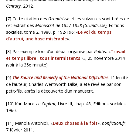
Century
, 2012.
[7] Cette citation des
Grundrisse
et les suivantes sont tirées de
cet extrait des
Manuscrit de 1857-1858 (Grundrisse),
Editions
sociales, tome 2, 1980, p. 192-196: «
Le vol du temps
d’autrui, une base misérable
».
[8] Par exemple lors d’un débat organisé par
Politis:
«
Travail
et temps libre : tous intermittents
?», 25 novembre 2014
(voir à la 35e minute).
[9]
The Source and Remedy of the National Difficulties
. L’identité
de l’auteur, Charles Wentworth Dilke, a été révélée par son
petit-fils, après la découverte d’un manuscrit.
[10] Karl Marx,
Le Capital
, Livre III, chap. 48, Editions sociales,
1960.
[11] Manola Antonioli, «
Deux choses à la fois
»,
nonfiction.fr
,
7 février 2011.