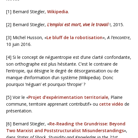
[1] Bernard Stiegler,
Wikipedia
.
[2] Bernard Stiegler,
L’emploi est mort, vive le travail
!, 2015.
[3] Michel Husson, «
Le bluff de la robotisation
»,
A l’encontre
,
10 juin 2016.
[4] Si le concept de néguentropie est d’une clarté confondante,
son orthographe est plus hésitante. C’est le contraire de
l’entropie, qui désigne le degré de désorganisation ou de
manque d’information d’un système (Wikipedia). Donc
pourquoi ‘néguan’ et pourquoi ‘thropie’ ?
[5] Voir le «
Projet d’expérimentation territoriale
, Plaine
commune, territoire apprenant contributif» ou
cette vidéo
de
présentation.
[6] Bernard Stiegler, «
Re-Reading the Grundrisse: Beyond
Two Marxist and Poststructuralist Misunderstandings
»,
dans
States of Shock.
Stupidity and Knowledge in the 21st