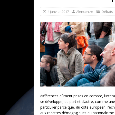
[ 17 juillet 2026 ]
«Le discours de T
goût… et une menace»
ETATS-U
4 janvier 2017
Alencontre
Débats
[ 17 juillet 2026 ]
Iran. Le retour de
[ 14 juin 2020 ]
Brésil. Les vies noi
* LA UNE
différences dûment prises en compte, l’intera
se développe, de part et d’autre, comme une cri
particulier parce que, du côté européen, l’éch
aux recettes démagogiques du nationalisme et