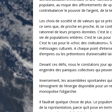
populaire, au risque des affrontements de «p
contrebalancer le pouvoir de l’argent, de la tec
Les choix de société et de valeurs qui se pr
ce sens que, de proche en proche, ils se co
rationnel de leurs propres données. C’est le
vie de populations entières. C’est le cas pour l
C’est le cas pour le «choc des civilisations»
métissages culturels. A chaque point d’inters
d’empires ou les prétentions d’universalité la
Devant ces défis, nous le constatons jour ap
engendre des paniques collectives qui peuven
Inversement, les assemblées spontanées qui f
témoignent de l’énergie disponible pour un 
monopolise l’oligarchie.
Il faudrait quelque chose de plus. Le populis
de la
représentation,
parce qu’il pose en term