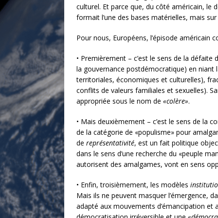
culturel. Et parce que, du côté américain, le
formait l’une des bases matérielles, mais sur
Pour nous, Européens, l’épisode américain co
• Premièrement – c’est le sens de la défaite d
la gouvernance postdémocratique) en niant la 
territoriales, économiques et culturelles), fr
conflits de valeurs familiales et sexuelles). 
appropriée sous le nom de
«colère»
.
• Mais deuxièmement – c’est le sens de la c
de la catégorie de «populisme» pour amalgam
de
représentativité
, est un fait politique obj
dans le sens d’une recherche du «peuple man
autorisent des amalgames, vont en sens op
• Enfin, troisièmement, les modèles
instituti
Mais ils ne peuvent masquer l’émergence, da
adapté aux mouvements d’émancipation et aux
démocratisation irréversible et une
«démocrat