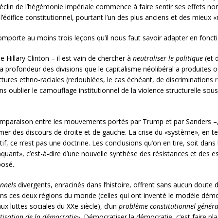
 déclin de l’hégémonie impériale commence à faire sentir ses effets non
 l’édifice constitutionnel, pourtant l’un des plus anciens et des mieux
mporte au moins trois leçons qu’il nous faut savoir adapter en fonctio
e Hillary Clinton – il est vain de chercher à
neutraliser le politique
(et 
profondeur des divisions que le capitalisme néolibéral a produites ou 
actures ethno-raciales (redoublées, le cas échéant, de discriminations re
Sans oublier le camouflage institutionnel de la violence structurelle s
omparaison entre les mouvements portés par Trump et par Sanders –, i
er des discours de droite et de gauche. La crise du «système», en 
ectif, ce n’est pas une doctrine. Les conclusions qu’on en tire, soit da
quant», c’est-à-dire d’une nouvelle synthèse des résistances et des 
posé.
onnels
divergents, enracinés dans l’histoire, offrent sans aucun doute d
ns ces deux régions du monde (celles qui ont inventé le modèle démoc
 luttes sociales du XXe siècle), d’un
problème constitutionnel généra
isation de la démocratie»
. Démocratiser la démocratie, c’est faire p