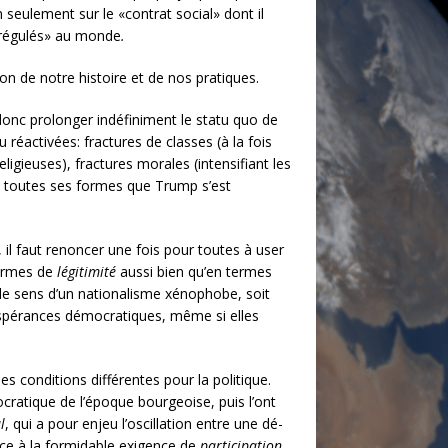
 seulement sur le «contrat social» dont il
 «régulés» au monde
.
n de notre histoire et de nos pratiques.
donc prolonger indéfiniment le statu quo de
réactivées: fractures de classes (à la fois
ligieuses), fractures morales (intensifiant les
ous toutes ses formes que Trump s’est
l faut renoncer une fois pour toutes à user
termes de
légitimité
aussi bien qu’en termes
ns le sens d’un nationalisme xénophobe, soit
espérances démocratiques, même si elles
es conditions différentes pour la politique.
ratique de l’époque bourgeoise, puis l’ont
l
, qui a pour enjeu l’oscillation entre une dé-
lace à la formidable exigence de
participation