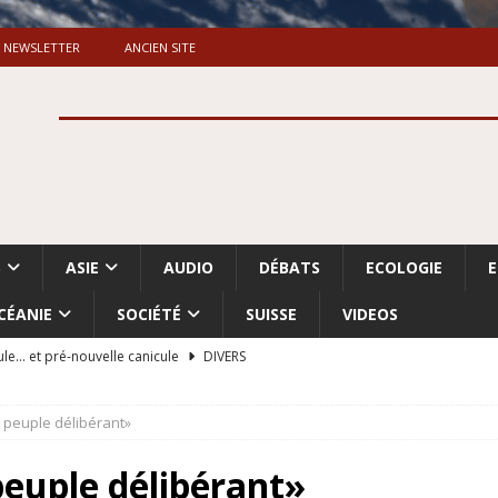
NEWSLETTER
ANCIEN SITE
S
ASIE
AUDIO
DÉBATS
ECOLOGIE
CÉANIE
SOCIÉTÉ
SUISSE
VIDEOS
ule… et pré-nouvelle canicule
DIVERS
Dossier. «Le message de Makerfield» (1)
GRANDE-BRETAGNE
u peuple délibérant»
 «Accentuation du nettoyage ethnique en Cisjordanie et à Gaza
ISRAËL
peuple délibérant»