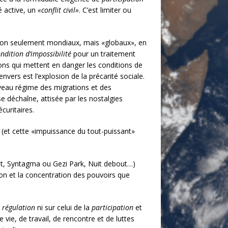
é active, un
«conflit civil»
. C’est limiter ou
s, non seulement mondiaux, mais «globaux», en
ndition d’impossibilité
pour un traitement
ions qui mettent en danger les conditions de
envers est l’explosion de la précarité sociale.
ouveau régime des migrations et des
e déchaîne, attisée par les nostalgies
curitaires.
 (et cette «impuissance du tout-puissant»
eet, Syntagma ou Gezi Park, Nuit debout…)
on et la concentration des pouvoirs que
a
régulation
ni sur celui de la
participation
et
vie, de travail, de rencontre et de luttes