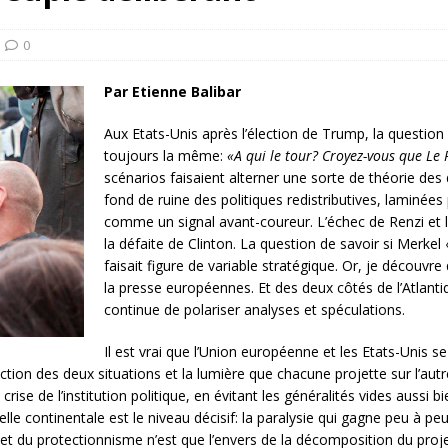
rump sur la “fraude électorale” était une blague de mauvais
NIS
0
 l’option militaire
ETATS-UNIS
Par Etienne Balibar
res comptent: l’urgence de la démilitarisation de la Police militaire
Aux Etats-Unis après l’élection de Trump, la question
toujours la même:
«A qui le tour? Croyez-vous que Le 
scénarios faisaient alterner une sorte de théorie des
fond de ruine des politiques redistributives, laminées 
comme un signal avant-coureur. L’échec de Renzi et 
la défaite de Clinton. La question de savoir si Merkel
faisait figure
de variable stratégique. Or, je découvre
la presse européennes. Et des deux côtés de l’Atlanti
continue de polariser analyses et spéculations.
Il est vrai que l’Union européenne et les Etats-Unis s
ction des deux situations et la lumière que chacune projette sur l’aut
se de l’institution politique, en évitant les généralités vides aussi bie
elle continentale est le niveau décisif: la paralysie qui gagne peu à p
 du protectionnisme n’est que l’envers de la décomposition du proje