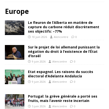
Europe
Le fleuron de l’Alberta en matière de
capture du carbone réduit discrètement
ses objectifs: –77%
10 juin 2026
Alencontre
0
Sur le projet de loi allemand punissant la
négation du droit à l’existence de l’État
d’Israël
9 juin 2026
Alencontre
0
Etat espagnol. Les raisons du succès
électoral d’Adelante Andalucía
9 juin 2026
Alencontre
0
Portugal: la grève générale a porté ses
fruits, mais l’avenir reste incertain
5 juin 2026
Alencontre
0