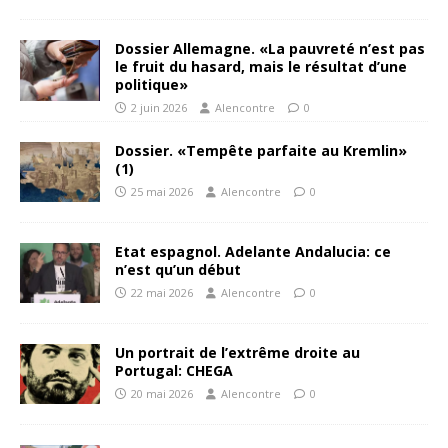
Dossier Allemagne. «La pauvreté n’est pas
le fruit du hasard, mais le résultat d’une
politique»
2 juin 2026
Alencontre
0
Dossier. «Tempête parfaite au Kremlin»
(1)
25 mai 2026
Alencontre
0
Etat espagnol. Adelante Andalucia: ce
n’est qu’un début
22 mai 2026
Alencontre
0
Un portrait de l’extrême droite au
Portugal: CHEGA
20 mai 2026
Alencontre
0