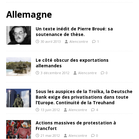
Allemagne
Un texte inédit de Pierre Broué: sa
soutenance de thèse.
30 avril 2013
Alencontre
1
Le côté obscur des exportations
allemandes
3 décembre 2012
Alencontre
0
Sous les auspices de la Troïka, la Deutsche
Bank exige des privatisations dans toute
l’Europe. Continuité de la Treuhand
13 juin 2012
Alencontre
4
Actions massives de protestation à
Francfort
21 mai 2012
Alencontre
0