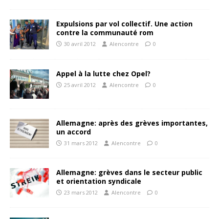
Expulsions par vol collectif. Une action
contre la communauté rom
30 avril 2012
Alencontre
0
Appel à la lutte chez Opel?
25 avril 2012
Alencontre
0
Allemagne: après des grèves importantes,
un accord
31 mars 2012
Alencontre
0
Allemagne: grèves dans le secteur public
et orientation syndicale
23 mars 2012
Alencontre
0