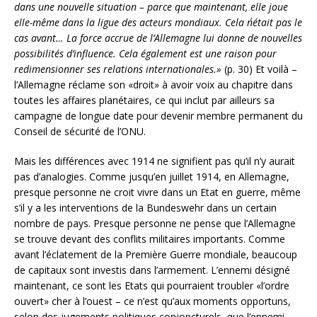
dans une nouvelle situation – parce que maintenant, elle joue
elle-même dans la ligue des acteurs mondiaux. Cela n´était pas le
cas avant… La force accrue de l’Allemagne lui donne de nouvelles
possibilités d’influence. Cela également est une raison pour
redimensionner ses relations internationales.»
(p. 30) Et voilà –
l’Allemagne réclame son «droit» à avoir voix au chapitre dans
toutes les affaires planétaires, ce qui inclut par ailleurs sa
campagne de longue date pour devenir membre permanent du
Conseil de sécurité de l’ONU.
Mais les différences avec 1914 ne signifient pas qu’il n’y aurait
pas d’analogies. Comme jusqu’en juillet 1914, en Allemagne,
presque personne ne croit vivre dans un Etat en guerre, même
s’il y a les interventions de la Bundeswehr dans un certain
nombre de pays. Presque personne ne pense que l’Allemagne
se trouve devant des conflits militaires importants. Comme
avant l’éclatement de la Première Guerre mondiale, beaucoup
de capitaux sont investis dans l’armement. L’ennemi désigné
maintenant, ce sont les Etats qui pourraient troubler «l’ordre
ouvert» cher à l’ouest – ce n’est qu’aux moments opportuns,
selon des jugements politiques conjoncturels, que l’ennemi