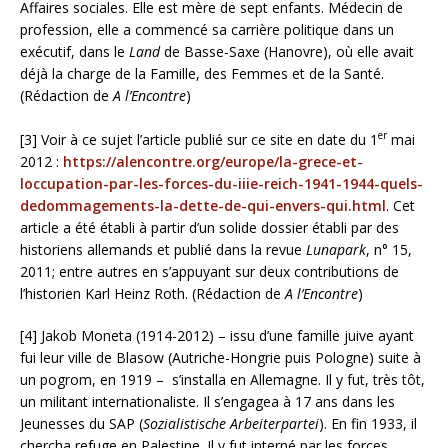
Affaires sociales. Elle est mère de sept enfants. Médecin de
profession, elle a commencé sa carrière politique dans un
exécutif, dans le
Land
de Basse-Saxe (Hanovre), où elle avait
déjà la charge de la Famille, des Femmes et de la Santé.
(Rédaction de
A l’Encontre
)
er
[3] Voir à ce sujet l’article publié sur ce site en date du 1
mai
2012 :
https://alencontre.org/europe/la-grece-et-
loccupation-par-les-forces-du-iiie-reich-1941-1944-quels-
dedommagements-la-dette-de-qui-envers-qui.html
. Cet
article a été établi à partir d’un solide dossier établi par des
historiens allemands et publié dans la revue
Lunapark
, n° 15,
2011; entre autres en s’appuyant sur deux contributions de
l’historien Karl Heinz Roth. (Rédaction de
A l’Encontre
)
[4] Jakob Moneta (1914-2012) – issu d’une famille juive ayant
fui leur ville de Blasow (Autriche-Hongrie puis Pologne) suite à
un pogrom, en 1919 – s’installa en Allemagne. Il y fut, très tôt,
un militant internationaliste. Il s’engagea à 17 ans dans les
Jeunesses du SAP (
Sozialistische Arbeiterpartei
). En fin 1933, il
chercha refuge en Palestine. Il y fut interné par les forces