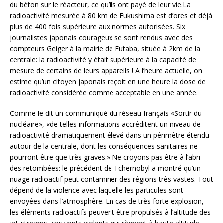
du béton sur le réacteur, ce qu’ils ont payé de leur vie.La
radioactivité mesurée à 80 km de Fukushima est d’ores et déjà
plus de 400 fois supérieure aux normes autorisées. Six
journalistes japonais courageux se sont rendus avec des
compteurs Geiger à la mairie de Futaba, située à 2km de la
centrale: la radioactivité y était supérieure à la capacité de
mesure de certains de leurs appareils ! A l’heure actuelle, on
estime qu’un citoyen japonais reçoit en une heure la dose de
radioactivité considérée comme acceptable en une année.
Comme le dit un communiqué du réseau français «Sortir du
nucléaire», «de telles informations accréditent un niveau de
radioactivité dramatiquement élevé dans un périmètre étendu
autour de la centrale, dont les conséquences sanitaires ne
pourront être que très graves.» Ne croyons pas être à l’abri
des retombées: le précédent de Tchernobyl a montré qu’un
nuage radioactif peut contaminer des régions très vastes. Tout
dépend de la violence avec laquelle les particules sont
envoyées dans l’atmosphère. En cas de très forte explosion,
les éléments radioactifs peuvent être propulsés à l’altitude des
jet-streams, ces vents violents qui règnent à haute altitude.