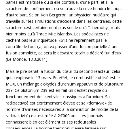
barres est maîtrisée ou si elle continue, d’une part, et si la
structure de confinement où se trouve la cuve tiendra le coup,
d’autre part. Selon Ken Bergeron, un physicien nucléaire qui
travaille sur les simulations d’accident dans les centrales, cette
structure «est certainement plus solide qu’à Tchernobyl, mais
bien moins qu’à Three Mile Islands». Les spécialistes ne
cachent pas leur inquiétude: «S’ils ne reprennent pas le
contrôle de tout ça, on va passer d’une fusion partielle à une
fusion complète, ce sera le désastre total» a déclaré l’un d’eux
(Le Monde, 13.3.2011).
Mais le pire serait la fusion du cœur du second réacteur, celui
qui a explosé le 13 mars. En effet, le combustible utilisé est le
MOX, un mélange d’oxydes d’uranium appauvri et de plutonium
239. Ce plutonium 239 est en fait un déchet recyclé du
fonctionnement des centrales classiques à l’uranium. Sa
radioactivité est extrêmement élevée et sa «demi-vie» (le
nombre d’années nécessaires à la diminution de moitié de la
radioactivité) est estimée à 24’000 ans. Les Japonais
connaissent bien cet élément et ses redoutables
conséquences: la bombe thermonucléaire larguée sur