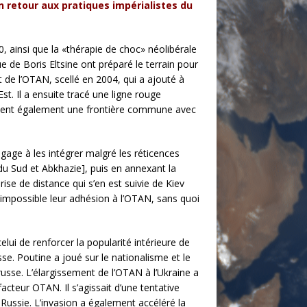
un retour aux pratiques impérialistes du
0, ainsi que la «thérapie de choc» néolibérale
e Boris Eltsine ont préparé le terrain pour
t de l’OTAN, scellé en 2004, qui a ajouté à
st. Il a ensuite tracé une ligne rouge
avaient également une frontière commune avec
gage à les intégrer malgré les réticences
du Sud et Abkhazie], puis en annexant la
se de distance qui s’en est suivie de Kiev
 impossible leur adhésion à l’OTAN, sans quoi
celui de renforcer la popularité intérieure de
e. Poutine a joué sur le nationalisme et le
usse. L’élargissement de l’OTAN à l’Ukraine a
acteur OTAN. Il s’agissait d’une tentative
 Russie. L’invasion a également accéléré la