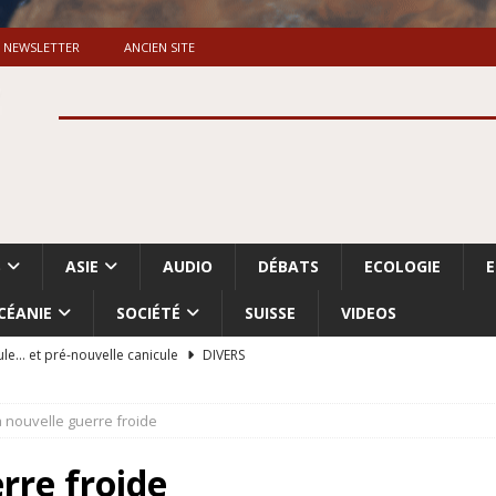
NEWSLETTER
ANCIEN SITE
S
ASIE
AUDIO
DÉBATS
ECOLOGIE
CÉANIE
SOCIÉTÉ
SUISSE
VIDEOS
ule… et pré-nouvelle canicule
DIVERS
Dossier. «Le message de Makerfield» (1)
GRANDE-BRETAGNE
a nouvelle guerre froide
 «Accentuation du nettoyage ethnique en Cisjordanie et à Gaza
ISRAËL
rre froide