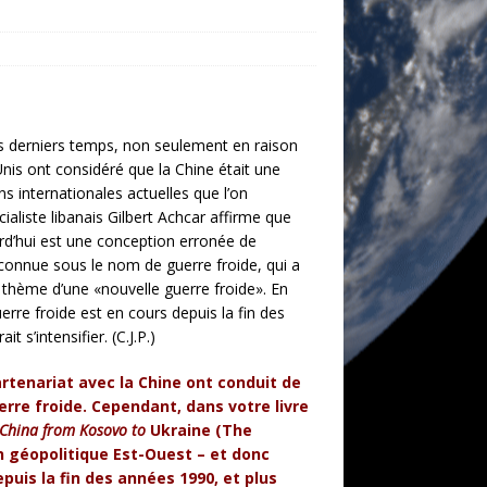
es derniers temps, non seulement en raison
-Unis ont considéré que la Chine était une
ons internationales actuelles que l’on
cialiste libanais Gilbert Achcar affirme que
urd’hui est une conception erronée de
de connue sous le nom de guerre froide, qui a
 thème d’une «nouvelle guerre froide». En
uerre froide est en cours depuis la fin des
s’intensifier. (C.J.P.)
partenariat avec la Chine ont conduit de
re froide. Cependant, dans votre livre
 China from Kosovo to
Ukraine (The
n géopolitique Est-Ouest – et donc
puis la fin des années 1990, et plus