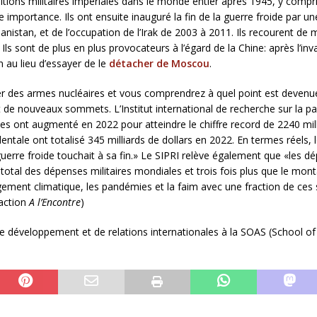
ditions militaires impériales dans le monde entier après 1945, y comp
 importance. Ils ont ensuite inauguré la fin de la guerre froide par u
nistan, et de l’occupation de l’Irak de 2003 à 2011. Ils recourent de ma
 Ils sont de plus en plus provocateurs à l’égard de la Chine: après l’inva
n au lieu d’essayer de le
détacher de Moscou
.
er des armes nucléaires et vous comprendrez à quel point est devenue
de nouveaux sommets. L’Institut international de recherche sur la p
s ont augmenté en 2022 pour atteindre le chiffre record de 2240 milli
identale ont totalisé 345 milliards de dollars en 2022. En termes réel
guerre froide touchait à sa fin.» Le SIPRI relève également que «les dé
 total des dépenses militaires mondiales et trois fois plus que le mon
angement climatique, les pandémies et la faim avec une fraction de ce
daction
A l’Encontre
)
e développement et de relations internationales à la SOAS (School of O