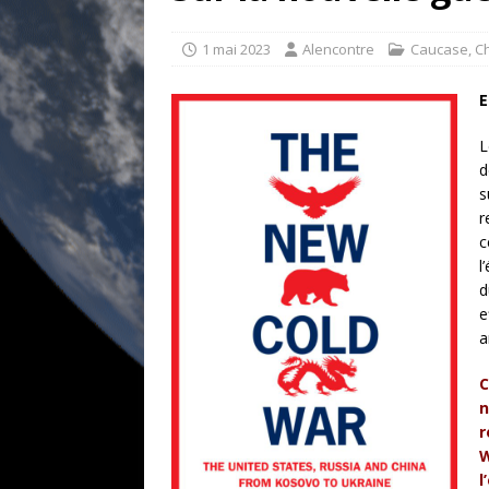
[ 17 juillet 2026 ]
«Le discours de T
goût… et une menace»
ETATS-U
1 mai 2023
Alencontre
Caucase
,
C
[ 17 juillet 2026 ]
Iran. Le retour de
E
[ 14 juin 2020 ]
Brésil. Les vies noi
L
* LA UNE
d
s
r
c
l
d
e
a
C
n
r
W
l