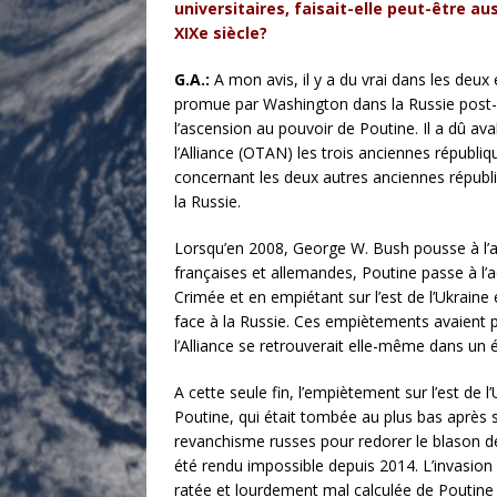
universitaires, faisait-elle peut-être au
XIXe siècle?
G.A.:
A mon avis, il y a du vrai dans les deux
promue par Washington dans la Russie post-
l’ascension au pouvoir de Poutine. Il a dû av
l’Alliance (OTAN) les trois anciennes républiq
concernant les deux autres anciennes républi
la Russie.
Lorsqu’en 2008, George W. Bush pousse à l’adh
françaises et allemandes, Poutine passe à l’
Crimée et en empiétant sur l’est de l’Ukraine
face à la Russie. Ces empiètements avaient p
l’Alliance se retrouverait elle-même dans un é
A cette seule fin, l’empiètement sur l’est de l
Poutine, qui était tombée au plus bas après 
revanchisme russes pour redorer le blason de
été rendu impossible depuis 2014. L’invasion d
ratée et lourdement mal calculée de Poutine p