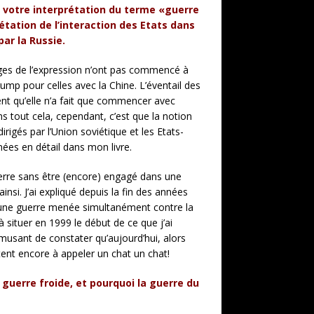
 votre interprétation du terme «guerre
étation de l’interaction des Etats dans
par la Russie.
ages de l’expression n’ont pas commencé à
ump pour celles avec la Chine. L’éventail des
nt qu’elle n’a fait que commencer avec
ns tout cela, cependant, c’est que la notion
rigés par l’Union soviétique et les Etats-
nées en détail dans mon livre.
uerre sans être (encore) engagé dans une
nsi. J’ai expliqué depuis la fin des années
d’une guerre menée simultanément contre la
 situer en 1999 le début de ce que j’ai
amusant de constater qu’aujourd’hui, alors
tent encore à appeler un chat un chat!
guerre froide, et pourquoi la guerre du