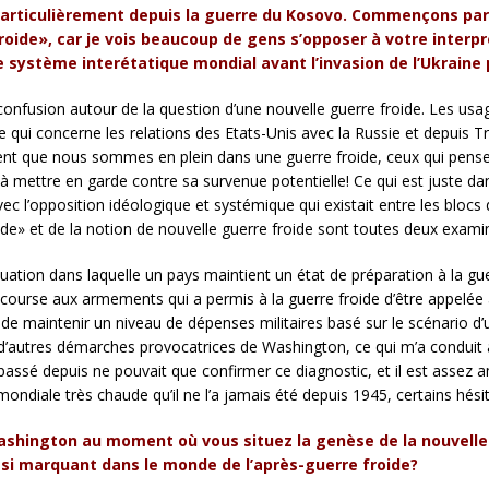
articulièrement depuis la guerre du Kosovo. Commençons par
roide», car je vois beaucoup de gens s’opposer à votre interpr
e système interétatique mondial avant l’invasion de l’Ukraine 
 confusion autour de la question d’une nouvelle guerre froide. Les us
 qui concerne les relations des Etats-Unis avec la Russie et depuis Tr
ent que nous sommes en plein dans une guerre froide, ceux qui pense
t à mettre en garde contre sa survenue potentielle! Ce qui est juste da
 l’opposition idéologique et systémique qui existait entre les blocs di
oide» et de la notion de nouvelle guerre froide sont toutes deux exami
tuation dans laquelle un pays maintient un état de préparation à la g
 course aux armements qui a permis à la guerre froide d’être appelée ai
de maintenir un niveau de dépenses militaires basé sur le scénario 
 à d’autres démarches provocatrices de Washington, ce qui m’a conduit à
t passé depuis ne pouvait que confirmer ce diagnostic, et il est assez 
ndiale très chaude qu’il ne l’a jamais été depuis 1945, certains hési
 Washington au moment où vous situez la genèse de la nouvelle 
ssi marquant dans le monde de l’après-guerre froide?