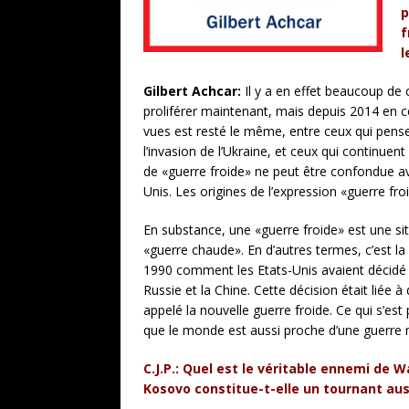
p
f
l
Gilbert Achcar:
Il y a en effet beaucoup de
proliférer maintenant, mais depuis 2014 en ce
vues est resté le même, entre ceux qui pens
l’invasion de l’Ukraine, et ceux qui continuen
de «guerre froide» ne peut être confondue avec
Unis. Les origines de l’expression «guerre fr
En substance, une «guerre froide» est une si
«guerre chaude». En d’autres termes, c’est la
1990 comment les Etats-Unis avaient décidé 
Russie et la Chine. Cette décision était liée
appelé la nouvelle guerre froide. Ce qui s’es
que le monde est aussi proche d’une guerre mo
C.J.P.: Quel est le véritable ennemi de
Kosovo constitue-t-elle un tournant au