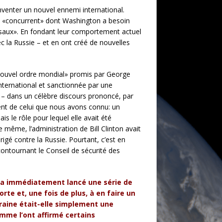
nventer un nouvel ennemi international.
 de «concurrent» dont Washington a besoin
assaux». En fondant leur comportement actuel
ec la Russie – et en ont créé de nouvelles
 «nouvel ordre mondial» promis par George
international et sanctionnée par une
 – dans un célèbre discours prononcé, par
rent de celui que nous avons connu: un
s le rôle pour lequel elle avait été
e même, l’administration de Bill Clinton avait
igé contre la Russie. Pourtant, c’est en
contournant le Conseil de sécurité des
et a immédiatement lancé une série de
rte et, une fois de plus, à en faire un
kraine était-elle simplement une
omme l’ont affirmé certains