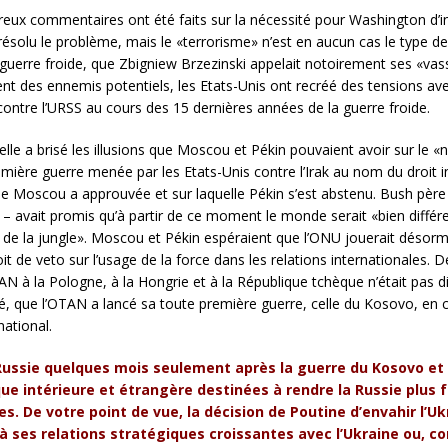
reux commentaires ont été faits sur la nécessité pour Washington d’i
 résolu le problème, mais le «terrorisme» n’est en aucun cas le type
 la guerre froide, que Zbigniew Brzezinski appelait notoirement ses «v
ient des ennemis potentiels, les Etats-Unis ont recréé des tensions av
contre l’URSS au cours des 15 dernières années de la guerre froide.
elle a brisé les illusions que Moscou et Pékin pouvaient avoir sur le
remière guerre menée par les Etats-Unis contre l’Irak au nom du droit 
ue Moscou a approuvée et sur laquelle Pékin s’est abstenu. Bush père
0 – avait promis qu’à partir de ce moment le monde serait «bien diffé
 de la jungle». Moscou et Pékin espéraient que l’ONU jouerait désormai
it de veto sur l’usage de la force dans les relations internationales. D
 à la Pologne, à la Hongrie et à la République tchèque n’était pas dir
é, que l’OTAN a lancé sa toute première guerre, celle du Kosovo, en 
national.
la Russie quelques mois seulement après la guerre du Kosovo 
e intérieure et étrangère destinées à rendre la Russie plus fo
s. De votre point de vue, la décision de Poutine d’envahir l’U
à ses relations stratégiques croissantes avec l’Ukraine ou, c