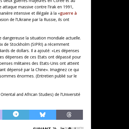
ris deux guerres majeures en Corée et au
ne attaque massive contre l’Irak en 1991,
nière intensive et illégale à la «
guerre à
sion de l’Ukraine par la Russie, ils ont
 dangereuse la situation mondiale actuelle.
aix de Stockholm (SIPRI) a récemment
ards de dollars. Il a ajouté: «Les dépenses
s, les dépenses de ces Etats ont dépassé pour
penses militaires des Etats-Unis ont atteint
tant dépensé par la Chine». Imaginez ce qui
s sommes énormes. (Entretien publié sur le
riental and African Studies) de l’Université
SUIVANT