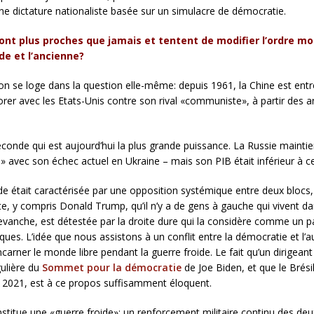
ne dictature nationaliste basée sur un simulacre de démocratie.
e sont plus proches que jamais et tentent de modifier l’ordre mo
de et l’ancienne?
n se loge dans la question elle-même: depuis 1961, la Chine est entré
borer avec les Etats-Unis contre son rival «communiste», à partir des 
 seconde qui est aujourd’hui la plus grande puissance. La Russie mainti
té» avec son échec actuel en Ukraine – mais son PIB était inférieur à c
de était caractérisée par une opposition systémique entre deux blocs, l
ite, y compris Donald Trump, qu’il n’y a de gens à gauche qui vivent
n revanche, est détestée par la droite dure qui la considère comme un
ques. L’idée que nous assistons à un conflit entre la démocratie et l’a
carner le monde libre pendant la guerre froide. Le fait qu’un dirigea
gulière du
Sommet pour la démocratie
de Joe Biden, et que le Brési
e 2021, est à ce propos suffisamment éloquent.
onstitue une «guerre froide»: un renforcement militaire continu des de