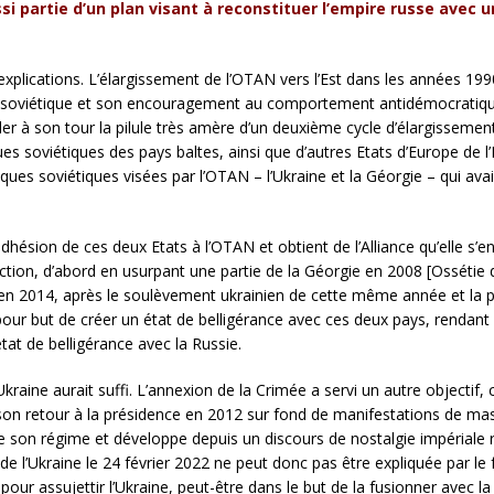
ssi partie d’un plan visant à reconstituer l’empire russe avec 
 explications. L’élargissement de l’OTAN vers l’Est dans les années 199
soviétique et son encouragement au comportement antidémocratique d
aler à son tour la pilule très amère d’un deuxième cycle d’élargissemen
ues soviétiques des pays baltes, ainsi que d’autres Etats d’Europe de l’E
ques soviétiques visées par l’OTAN – l’Ukraine et la Géorgie – qui 
ésion de ces deux Etats à l’OTAN et obtient de l’Alliance qu’elle s’en
action, d’abord en usurpant une partie de la Géorgie en 2008 [Ossétie 
 en 2014, après le soulèvement ukrainien de cette même année et la pri
our but de créer un état de belligérance avec ces deux pays, rendant
tat de belligérance avec la Russie.
’Ukraine aurait suffi. L’annexion de la Crimée a servi un autre objectif, 
son retour à la présidence en 2012 sur fond de manifestations de mass
 son régime et développe depuis un discours de nostalgie impériale r
e l’Ukraine le 24 février 2022 ne peut donc pas être expliquée par le f
our assujettir l’Ukraine, peut-être dans le but de la fusionner avec la