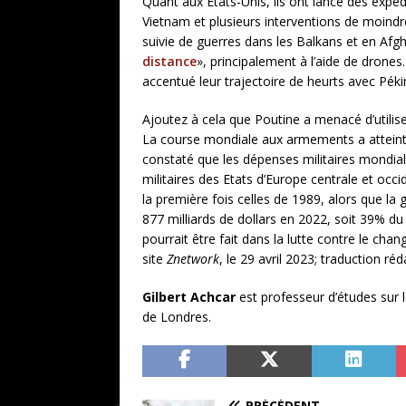
Quant aux Etats-Unis, ils ont lancé des expé
Vietnam et plusieurs interventions de moindre
suivie de guerres dans les Balkans et en Afgha
distance
», principalement à l’aide de drones.
accentué leur trajectoire de heurts avec Péki
Ajoutez à cela que Poutine a menacé d’utilis
La course mondiale aux armements a atteint 
constaté que les dépenses militaires mondiale
militaires des Etats d’Europe centrale et occ
la première fois celles de 1989, alors que la 
877 milliards de dollars en 2022, soit 39% du
pourrait être fait dans la lutte contre le ch
site
Znetwork
, le 29 avril 2023; traduction ré
Gilbert Achcar
est professeur d’études sur l
de Londres.
PRÉCÉDENT