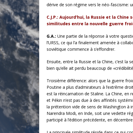
dérive de son régime vers le néo-fascisme: u
C.J.P.: Aujourd’hui, la Russie et la Chin
similitudes entre la nouvelle guerre froi
G.A.:
Une partie de la réponse à votre questio
l’URSS, ce qui l’a finalement amenée à colla
soviétique commence à s’effondrer.
Ensuite, entre la Russie et la Chine, c’est la
bien qu’elle ait perdu beaucoup de «crédibili
Troisième différence: alors que la guerre froi
Poutine a plus d’admirateurs à l’extrême dro
est la réincarnation de Staline. La Chine, e
et Pékin n’est pas due à des affinités systémi
la prétention vide de sens de Washington à in
Narendra Modi, en Inde, soit une vedette ré
participé à l’édition précédente, en décembr
La principale similitude réside dans ce qui c