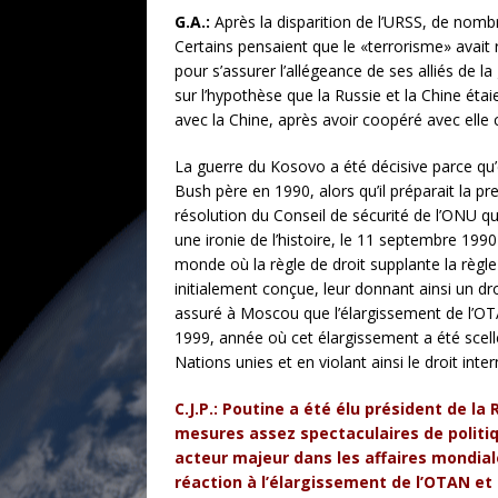
G.A.:
Après la disparition de l’URSS, de nomb
Certains pensaient que le «terrorisme» avait
pour s’assurer l’allégeance de ses alliés de
sur l’hypothèse que la Russie et la Chine éta
avec la Chine, après avoir coopéré avec elle 
La guerre du Kosovo a été décisive parce qu’
Bush père en 1990, alors qu’il préparait la p
résolution du Conseil de sécurité de l’ONU q
une ironie de l’histoire, le 11 septembre 199
monde où la règle de droit supplante la règle
initialement conçue, leur donnant ainsi un dro
assuré à Moscou que l’élargissement de l’OTAN
1999, année où cet élargissement a été scell
Nations unies et en violant ainsi le droit inter
C.J.P.: Poutine a été élu président de 
mesures assez spectaculaires de politiqu
acteur majeur dans les affaires mondiale
réaction à l’élargissement de l’OTAN et 