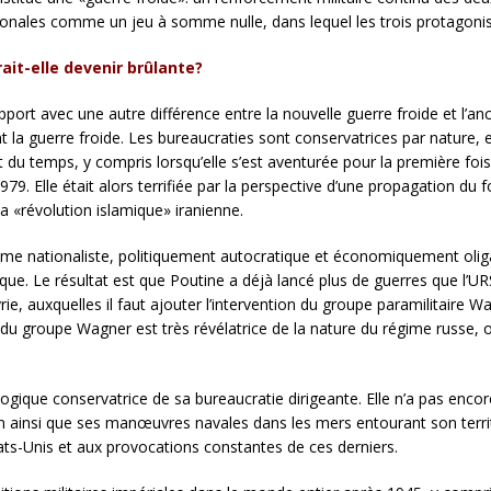
tionales comme un jeu à somme nulle, dans lequel les trois protagonist
rait-elle devenir brûlante?
ort avec une autre différence entre la nouvelle guerre froide et l’anci
t la guerre froide. Les bureaucraties sont conservatrices par nature, e
art du temps, y compris lorsqu’elle s’est aventurée pour la première fo
 1979. Elle était alors terrifiée par la perspective d’une propagation 
la «révolution islamique» iranienne.
me nationaliste, politiquement autocratique et économiquement oliga
que. Le résultat est que Poutine a déjà lancé plus de guerres que l’U
rie, auxquelles il faut ajouter l’intervention du groupe paramilitaire 
u groupe Wagner est très révélatrice de la nature du régime russe, où
 logique conservatrice de sa bureaucratie dirigeante. Elle n’a pas encore
wan ainsi que ses manœuvres navales dans les mers entourant son ter
Etats-Unis et aux provocations constantes de ces derniers.