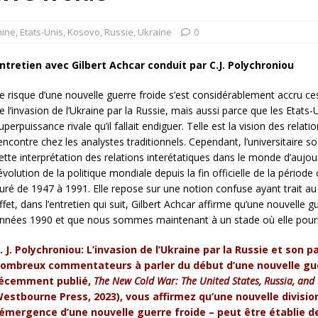
rump sur la “fraude électorale” était une blague de mauvais
NIS
hine
,
Etats-Unis
,
Kosovo
,
Russie
,
Ukraine
0
 l’option militaire
ETATS-UNIS
ntretien avec Gilbert Achcar conduit par C.J. Polychroniou
res comptent: l’urgence de la démilitarisation de la Police militaire
e risque d’une nouvelle guerre froide s’est considérablement accru c
e l’invasion de l’Ukraine par la Russie, mais aussi parce que les Etats
uperpuissance rivale qu’il fallait endiguer. Telle est la vision des relati
encontre chez les analystes traditionnels. Cependant, l’universitaire so
ette interprétation des relations interétatiques dans le monde d’aujo
’évolution de la politique mondiale depuis la fin officielle de la pério
uré de 1947 à 1991. Elle repose sur une notion confuse ayant trait au
ffet, dans l’entretien qui suit, Gilbert Achcar affirme qu’une nouvelle g
nnées 1990 et que nous sommes maintenant à un stade où elle pourrait 
. J. Polychroniou: L’invasion de l’Ukraine par la Russie et son 
ombreux commentateurs à parler du début d’une nouvelle guer
écemment publié,
The New Cold War: The United States, Russia, and
estbourne Press, 2023), vous affirmez qu’une nouvelle divisio
’émergence d’une nouvelle guerre froide – peut être établie de