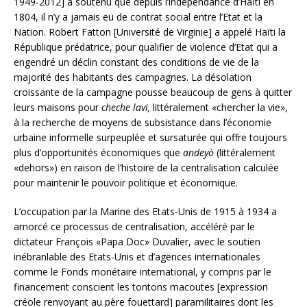
1949-2012] a soutenu que depuis l’indépendance d’Haïti en
1804, il n’y a jamais eu de contrat social entre l’Etat et la
Nation. Robert Fatton [Université de Virginie] a appelé Haïti la
République prédatrice, pour qualifier de violence d’Etat qui a
engendré un déclin constant des conditions de vie de la
majorité des habitants des campagnes. La désolation
croissante de la campagne pousse beaucoup de gens à quitter
leurs maisons pour
cheche lavi,
littéralement «chercher la vie»,
à la recherche de moyens de subsistance dans l’économie
urbaine informelle surpeuplée et sursaturée qui offre toujours
plus d’opportunités économiques que
andeyò
(littéralement
«dehors») en raison de l’histoire de la centralisation calculée
pour maintenir le pouvoir politique et économique.
L’occupation par la Marine des Etats-Unis de 1915 à 1934 a
amorcé ce processus de centralisation, accéléré par le
dictateur François «Papa Doc» Duvalier, avec le soutien
inébranlable des Etats-Unis et d’agences internationales
comme le Fonds monétaire international, y compris par le
financement conscient les tontons macoutes [expression
créole renvoyant au père fouettard] paramilitaires dont les