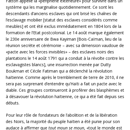
Fatton appelle la «périphérie extérieure» pour survivre dans un
système qui les marginalise quotidiennement. Ce sont les
descendants d’anciens esclaves qui ont brisé les chaînes de
l’esclavage mobilier [statut des esclaves considérés comme
meubles] et ont été exclus immédiatement en 1804 lors de la
formation de l’Etat postcolonial. Le 14 août marque également
le 230e anniversaire de Bwa Kayiman [Bois-Caïman, lieu de la
réunion secrète et cérémonie – avec sa dimension vaudoue de
«pacte avec les forces invisibles» – des esclaves noirs des
plantations le 14 août 1791 qui a conduit à la révolte contre les
esclavagistes blancs], une insurrection menée par Dutty
Boukman et Cécile Fatiman qui a déclenché la révolution
haïtienne. Comme après le tremblement de terre de 2010, il ne
sera pas surprenant d’entendre qu’Haïti a fait un pacte avec le
diable. Ces groupes continueront à proférer des blasphèmes et
à désavouer la révolution haïtienne, ce qui a été fait depuis ses
débuts.
Pour leur rôle de fondateurs de l’abolition et de la libération
des Noirs, la majorité du peuple haïtien a été punie pour son
audace à affirmer que
tout moun se moun
, «tout le monde est