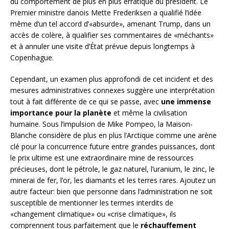
du comportement de plus en plus erratique du président. Le
Premier ministre danois Mette Frederiksen a qualifié l’idée
même d’un tel accord d’«absurde», amenant Trump, dans un
accès de colère, à qualifier ses commentaires de «méchants»
et à annuler une visite d’État prévue depuis longtemps à
Copenhague.
Cependant, un examen plus approfondi de cet incident et des
mesures administratives connexes suggère une interprétation
tout à fait différente de ce qui se passe, avec
une immense
importance pour la planète
et même la civilisation
humaine. Sous l’impulsion de Mike Pompeo, la Maison-
Blanche considère de plus en plus l’Arctique comme une arène
clé pour la concurrence future entre grandes puissances, dont
le prix ultime est une extraordinaire mine de ressources
précieuses, dont le pétrole, le gaz naturel, l’uranium, le zinc, le
minerai de fer, l’or, les diamants et les terres rares. Ajoutez un
autre facteur: bien que personne dans l’administration ne soit
susceptible de mentionner les termes interdits de
«changement climatique» ou «crise climatique», ils
comprennent tous parfaitement que le
réchauffement