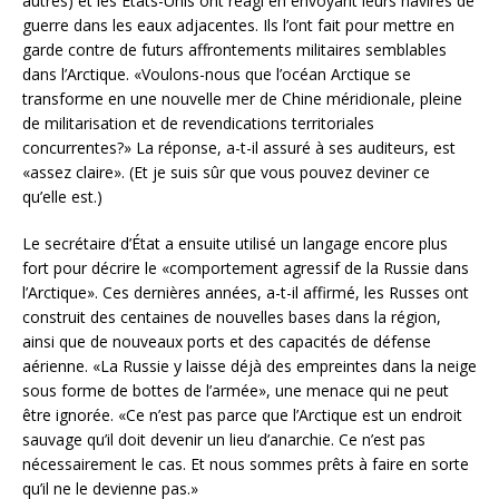
autres) et les États-Unis ont réagi en envoyant leurs navires de
guerre dans les eaux adjacentes. Ils l’ont fait pour mettre en
garde contre de futurs affrontements militaires semblables
dans l’Arctique. «Voulons-nous que l’océan Arctique se
transforme en une nouvelle mer de Chine méridionale, pleine
de militarisation et de revendications territoriales
concurrentes?» La réponse, a-t-il assuré à ses auditeurs, est
«assez claire». (Et je suis sûr que vous pouvez deviner ce
qu’elle est.)
Le secrétaire d’État a ensuite utilisé un langage encore plus
fort pour décrire le «comportement agressif de la Russie dans
l’Arctique». Ces dernières années, a-t-il affirmé, les Russes ont
construit des centaines de nouvelles bases dans la région,
ainsi que de nouveaux ports et des capacités de défense
aérienne. «La Russie y laisse déjà des empreintes dans la neige
sous forme de bottes de l’armée», une menace qui ne peut
être ignorée. «Ce n’est pas parce que l’Arctique est un endroit
sauvage qu’il doit devenir un lieu d’anarchie. Ce n’est pas
nécessairement le cas. Et nous sommes prêts à faire en sorte
qu’il ne le devienne pas.»