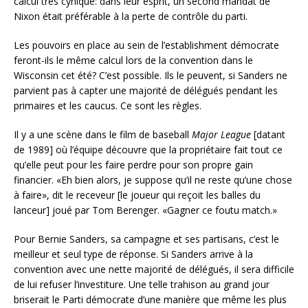
calcul très cynique: dans leur esprit, un second mandat de
Nixon était préférable à la perte de contrôle du parti.
Les pouvoirs en place au sein de l’establishment démocrate
feront-ils le même calcul lors de la convention dans le
Wisconsin cet été? C’est possible. Ils le peuvent, si Sanders ne
parvient pas à capter une majorité de délégués pendant les
primaires et les caucus. Ce sont les règles.
Il y a une scène dans le film de baseball
Major League
[datant
de 1989] où l’équipe découvre que la propriétaire fait tout ce
qu’elle peut pour les faire perdre pour son propre gain
financier. «Eh bien alors, je suppose qu’il ne reste qu’une chose
à faire», dit le receveur [le joueur qui reçoit les balles du
lanceur] joué par Tom Berenger. «Gagner ce foutu match.»
Pour Bernie Sanders, sa campagne et ses partisans, c’est le
meilleur et seul type de réponse. Si Sanders arrive à la
convention avec une nette majorité de délégués, il sera difficile
de lui refuser l’investiture. Une telle trahison au grand jour
briserait le Parti démocrate d’une manière que même les plus