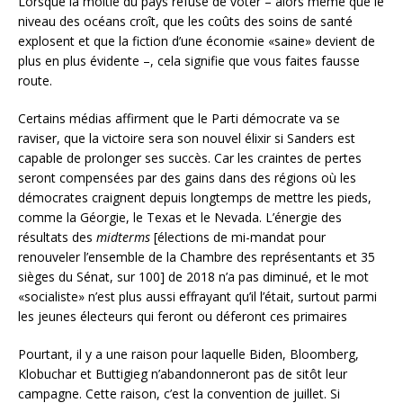
Lorsque la moitié du pays refuse de voter – alors même que le
niveau des océans croît, que les coûts des soins de santé
explosent et que la fiction d’une économie «saine» devient de
plus en plus évidente –, cela signifie que vous faites fausse
route.
Certains médias affirment que le Parti démocrate va se
raviser, que la victoire sera son nouvel élixir si Sanders est
capable de prolonger ses succès. Car les craintes de pertes
seront compensées par des gains dans des régions où les
démocrates craignent depuis longtemps de mettre les pieds,
comme la Géorgie, le Texas et le Nevada. L’énergie des
résultats des
midterms
[élections de mi-mandat pour
renouveler l’ensemble de la Chambre des représentants et 35
sièges du Sénat, sur 100] de 2018 n’a pas diminué, et le mot
«socialiste» n’est plus aussi effrayant qu’il l’était, surtout parmi
les jeunes électeurs qui feront ou déferont ces primaires
Pourtant, il y a une raison pour laquelle Biden, Bloomberg,
Klobuchar et Buttigieg n’abandonneront pas de sitôt leur
campagne. Cette raison, c’est la convention de juillet. Si