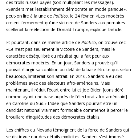
des trolls russes payés (soit multipliant les messages).
«Sanders met l’establishment démocrate en mode panique»,
peut-on lire à la une de
Politico
, le 24 février. «Les modérés
croient fermement qu’une victoire de Sanders aux primaires
scellerait la réélection de Donald Trump», explique l’article.
Et pourtant, dans ce même article de
Politico
, on trouve ceci:
«Ce n’est pas seulement la victoire de Sanders, mais le
caractère déséquilibré du résultat qui a fait peur aux
démocrates modérés. En un jour, Sanders a prouvé qu’il
pouvait élargir sa coalition au-delà de la base étroite qui, selon
beaucoup, limiterait son attrait. En 2016, Sanders a eu des
problèmes avec des électeurs afro-américains. Mais
maintenant, il réduit l’écart entre lui et Joe Biden [considéré
comme ayant une base auprès de l’électorat afro-américain]
en Caroline du Sud.» L’idée que Sanders pourrait être un
candidat national vraiment formidable commence à percer le
brouillard d’inquiétudes des démocrates établis.
Les chiffres du Nevada témoignent de la force de Sanders qui
se distingue par des détails explicites. Sanders s’est imposé