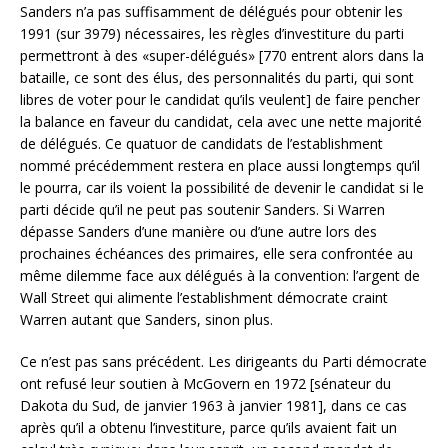
Sanders n’a pas suffisamment de délégués pour obtenir les
1991 (sur 3979) nécessaires, les règles d’investiture du parti
permettront à des «super-délégués» [770 entrent alors dans la
bataille, ce sont des élus, des personnalités du parti, qui sont
libres de voter pour le candidat qu’ils veulent] de faire pencher
la balance en faveur du candidat, cela avec une nette majorité
de délégués. Ce quatuor de candidats de l’establishment
nommé précédemment restera en place aussi longtemps qu’il
le pourra, car ils voient la possibilité de devenir le candidat si le
parti décide qu’il ne peut pas soutenir Sanders. Si Warren
dépasse Sanders d’une manière ou d’une autre lors des
prochaines échéances des primaires, elle sera confrontée au
même dilemme face aux délégués à la convention: l’argent de
Wall Street qui alimente l’establishment démocrate craint
Warren autant que Sanders, sinon plus.
Ce n’est pas sans précédent. Les dirigeants du Parti démocrate
ont refusé leur soutien à McGovern en 1972 [sénateur du
Dakota du Sud, de janvier 1963 à janvier 1981], dans ce cas
après qu’il a obtenu l’investiture, parce qu’ils avaient fait un