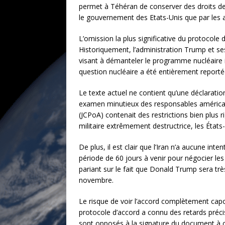
permet à Téhéran de conserver des droits de 
le gouvernement des Etats-Unis que par les a
L’omission la plus significative du protocole
Historiquement, l’administration Trump et se
visant à démanteler le programme nucléaire i
question nucléaire a été entièrement reporté
Le texte actuel ne contient qu’une déclaratio
examen minutieux des responsables américains
(JCPoA) contenait des restrictions bien plus
militaire extrêmement destructrice, les États
De plus, il est clair que l’Iran n’a aucune int
période de 60 jours à venir pour négocier les 
pariant sur le fait que Donald Trump sera tr
novembre.
Le risque de voir l’accord complètement capot
protocole d’accord a connu des retards précis
sont opposés à la signature du document à cer