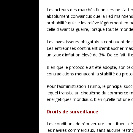
Les acteurs des marchés financiers ne s’atten
absolument convaincus que la Fed maintiendra 
probabilité qu’elle les relève légèrement en 
celle d’avant la guerre, lorsque tout le mond
Les investisseurs obligataires continuent de p
Les entreprises continuent d’embaucher mass
un taux d’inflation élevé de 3%. De ce fait, il 
Bien que le protocole ait été adopté, son tex
contradictions menacent la stabilité du pro
Pour l’administration Trump, le principal suc
lequel transite un cinquième du commerce mo
énergétiques mondiaux, bien qu’elle fût une c
Droits de surveillance
Les conditions de réouverture constituent déj
les navires commerciaux, sans aucune restrict