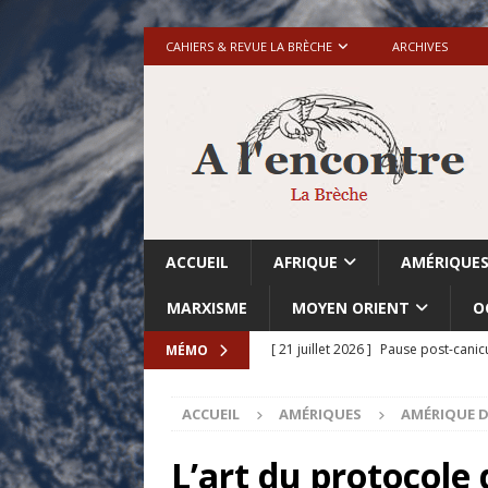
CAHIERS & REVUE LA BRÈCHE
ARCHIVES
ACCUEIL
AFRIQUE
AMÉRIQUE
MARXISME
MOYEN ORIENT
O
[ 21 juillet 2026 ]
Pause post-canic
MÉMO
[ 20 juillet 2026 ]
Grande-Bretagne-
ACCUEIL
AMÉRIQUES
AMÉRIQUE 
[ 18 juillet 2026 ]
Israël-Palestine.
avant les élections du 27 octobre»
L’art du protocole 