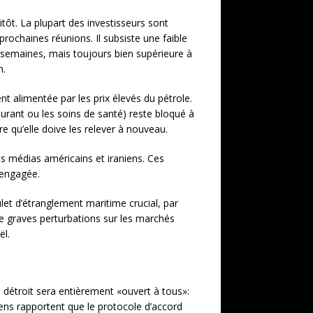
tôt. La plupart des investisseurs sont
rochaines réunions. Il subsiste une faible
es semaines, mais toujours bien supérieure à
n.
ent alimentée par les prix élevés du pétrole.
rant ou les soins de santé) reste bloqué à
ure qu’elle doive les relever à nouveau.
es médias américains et iraniens. Ces
 engagée.
let d’étranglement maritime crucial, par
e graves perturbations sur les marchés
ël.
e détroit sera entièrement «ouvert à tous»:
niens rapportent que le protocole d’accord