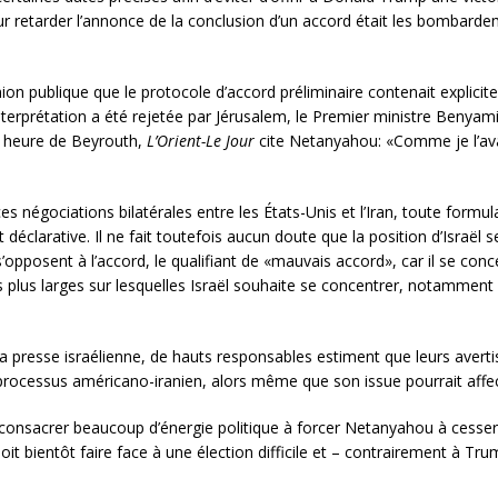
pour retarder l’annonce de la conclusion d’un accord était les bombarde
inion publique que le protocole d’accord préliminaire contenait explici
e interprétation a été rejetée par Jérusalem, le Premier ministre Ben
n, heure de Beyrouth,
L’Orient-Le Jour
cite Netanyahou: «Comme je l’ava
s négociations bilatérales entre les États-Unis et l’Iran, toute formulat
t déclarative. Il ne fait toutefois aucun doute que la position d’Isra
opposent à l’accord, le qualifiant de «mauvais accord», car il se conce
 plus larges sur lesquelles Israël souhaite se concentrer, notamment 
n la presse israélienne, de hauts responsables estiment que leurs ave
e processus américano-iranien, alors même que son issue pourrait affec
 consacrer beaucoup d’énergie politique à forcer Netanyahou à cesser
 bientôt faire face à une élection difficile et – contrairement à Tru