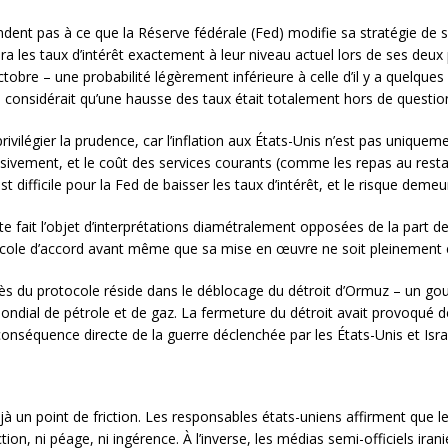
dent pas à ce que la Réserve fédérale (Fed) modifie sa stratégie de si
les taux d’intérêt exactement à leur niveau actuel lors de ses deux p
octobre – une probabilité légèrement inférieure à celle d’il y a quelqu
e considérait qu’une hausse des taux était totalement hors de questio
rivilégier la prudence, car l’inflation aux États-Unis n’est pas uniquem
ivement, et le coût des services courants (comme les repas au restau
est difficile pour la Fed de baisser les taux d’intérêt, et le risque deme
te fait l’objet d’interprétations diamétralement opposées de la part d
tocole d’accord avant même que sa mise en œuvre ne soit pleinement
cès du protocole réside dans le déblocage du détroit d’Ormuz – un gou
ndial de pétrole et de gaz. La fermeture du détroit avait provoqué d
onséquence directe de la guerre déclenchée par les États-Unis et Isra
à un point de friction. Les responsables états-uniens affirment que l
ion, ni péage, ni ingérence. À l’inverse, les médias semi-officiels ira