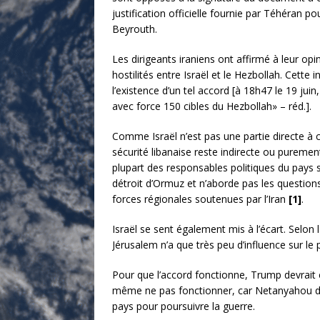
justification officielle fournie par Téhéran 
Beyrouth.
Les dirigeants iraniens ont affirmé à leur op
hostilités entre Israël et le Hezbollah. Cett
l’existence d’un tel accord [à 18h47 le 19 jui
avec force 150 cibles du Hezbollah» – réd.].
Comme Israël n’est pas une partie directe à ce
sécurité libanaise reste indirecte ou puremen
plupart des responsables politiques du pays s’
détroit d’Ormuz et n’aborde pas les questions
forces régionales soutenues par l’Iran
[1]
.
Israël se sent également mis à l’écart. Selo
Jérusalem n’a que très peu d’influence sur l
Pour que l’accord fonctionne, Trump devrait
même ne pas fonctionner, car Netanyahou doit
pays pour poursuivre la guerre.