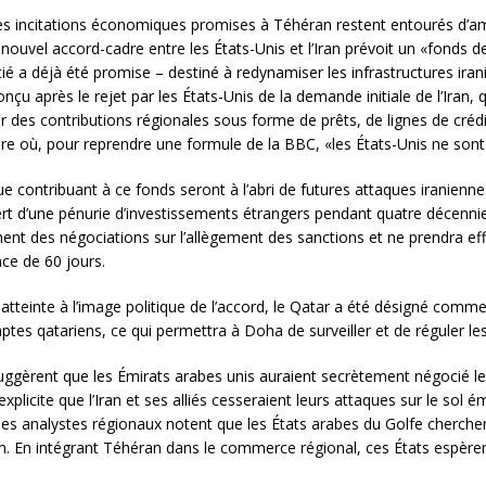
des incitations économiques promises à Téhéran restent entourés d’amb
n nouvel accord-cadre entre les États-Unis et l’Iran prévoit un «fonds
itié a déjà été promise – destiné à redynamiser les infrastructures ira
nçu après le rejet par les États-Unis de la demande initiale de l’Iran, 
r des contributions régionales sous forme de prêts, de lignes de crédit
re où, pour reprendre une formule de la BBC, «les États-Unis ne sont 
 contribuant à ce fonds seront à l’abri de futures attaques iraniennes.
ert d’une pénurie d’investissements étrangers pendant quatre décennie
des négociations sur l’allègement des sanctions et ne prendra effet q
ce de 60 jours.
r atteinte à l’image politique de l’accord, le Qatar a été désigné comm
ptes qatariens, ce qui permettra à Doha de surveiller et de réguler le
suggèrent que les Émirats arabes unis auraient secrètement négocié le 
xplicite que l’Iran et ses alliés cesseraient leurs attaques sur le sol 
 les analystes régionaux notent que les États arabes du Golfe cherchen
. En intégrant Téhéran dans le commerce régional, ces États espèrent