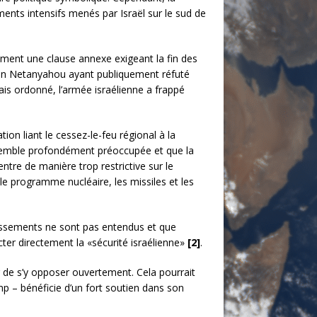
ments intensifs menés par Israël sur le sud de
tement une clause annexe exigeant la fin des
yamin Netanyahou ayant publiquement réfuté
is ordonné, l’armée israélienne a frappé
ion liant le cessez-le-feu régional à la
ël semble profondément préoccupée et que la
ntre de manière trop restrictive sur le
le programme nucléaire, les missiles et les
rtissements ne sont pas entendus et que
ter directement la «sécurité israélienne»
[2]
.
 de s’y opposer ouvertement. Cela pourrait
mp – bénéficie d’un fort soutien dans son