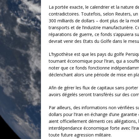
La portée exacte, le calendrier et la nature 
contradictoires. Toutefois, selon Reuters, u
300 milliards de dollars – dont plus de la mo
transports et de l’industrie manufacturière. Co
réparations de guerre, ce fonds s’appuiera su
devrait venir des Etats du Golfe dans le mesu
L’hypothèse est que les pays du golfe Persique
tournant économique pour l’Iran, qui a souff
noter que ce fonds fonctionne indépendamment 
déclenchant alors une période de mise en pla
Afin de gérer les flux de capitaux sans porte
avoirs dégelés seront transférés sur des com
Par ailleurs, des informations non vérifiées 
dollars pour l’Iran en échange d’une garantie e
aient officiellement démenti ces allégations,
interdépendance économique forte avec l’Iran
toute future agression militaire.