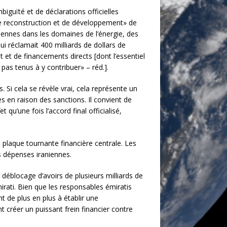
iguïté et de déclarations officielles
 de reconstruction et de développement» de
niennes dans les domaines de l’énergie, des
qui réclamait 400 milliards de dollars de
 et de financements directs [dont l’essentiel
pas tenus à y contribuer» – réd.].
 Si cela se révèle vrai, cela représente un
s en raison des sanctions. Il convient de
u’une fois l’accord final officialisé,
e plaque tournante financière centrale. Les
s dépenses iraniennes.
déblocage d’avoirs de plusieurs milliards de
émirati. Bien que les responsables émiratis
t de plus en plus à établir une
 créer un puissant frein financier contre