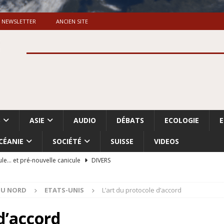
NEWSLETTER
ANCIEN SITE
S
ASIE
AUDIO
DÉBATS
ECOLOGIE
CÉANIE
SOCIÉTÉ
SUISSE
VIDEOS
ule… et pré-nouvelle canicule
DIVERS
Dossier. «Le message de Makerfield» (1)
GRANDE-BRETAGNE
DU NORD
ETATS-UNIS
L’art du protocole d’accord
 «Accentuation du nettoyage ethnique en Cisjordanie et à Gaza
ISRAËL
d’accord