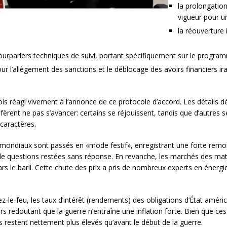
la prolongation
vigueur pour u
la réouverture
ourparlers techniques de suivi, portant spécifiquement sur le program
our l’allègement des sanctions et le déblocage des avoirs financiers i
s réagi vivement à l’annonce de ce protocole d’accord. Les détails déf
réfèrent ne pas s’avancer: certains se réjouissent, tandis que d’autres
caractères.
mondiaux sont passés en «mode festif», enregistrant une forte remont
 de questions restées sans réponse. En revanche, les marchés des mat
 le baril. Cette chute des prix a pris de nombreux experts en énergie p
le-feu, les taux d’intérêt (rendements) des obligations d’État améric
rs redoutant que la guerre n’entraîne une inflation forte. Bien que c
ls restent nettement plus élevés qu’avant le début de la guerre.