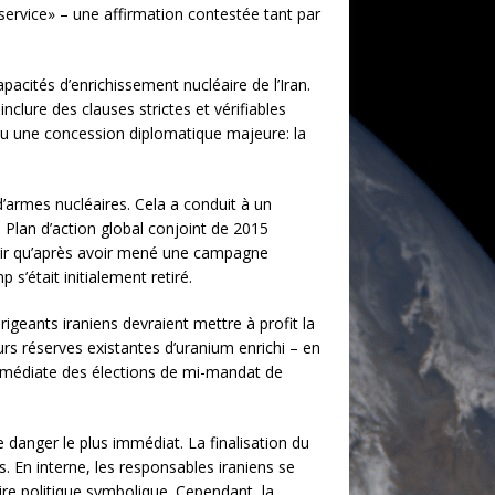
service» – une affirmation contestée tant par
pacités d’enrichissement nucléaire de l’Iran.
lure des clauses strictes et vérifiables
enu une concession diplomatique majeure: la
d’armes nucléaires. Cela a conduit à un
Plan d’action global conjoint de 2015
aloir qu’après avoir mené une campagne
s’était initialement retiré.
irigeants iraniens devraient mettre à profit la
urs réserves existantes d’uranium enrichi – en
immédiate des élections de mi-mandat de
 danger le plus immédiat. La finalisation du
. En interne, les responsables iraniens se
ire politique symbolique. Cependant, la