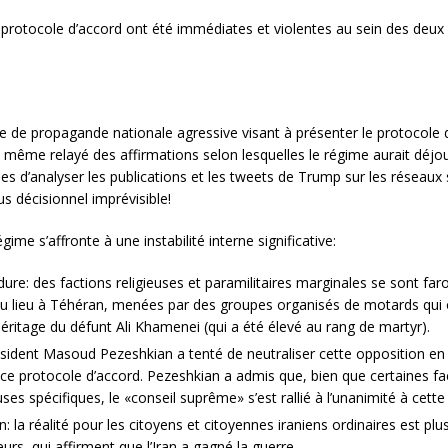
u protocole d’accord ont été immédiates et violentes au sein des deu
ne de propagande nationale agressive visant à présenter le protocole
ont même relayé des affirmations selon lesquelles le régime aurait dé
s d’analyser les publications et les tweets de Trump sur les réseaux 
 décisionnel imprévisible!
gime s’affronte à une instabilité interne significative:
 dure: des factions religieuses et paramilitaires marginales se sont 
 eu lieu à Téhéran, menées par des groupes organisés de motards qu
’héritage du défunt Ali Khamenei (qui a été élevé au rang de martyr).
sident Masoud Pezeshkian a tenté de neutraliser cette opposition en
e protocole d’accord. Pezeshkian a admis que, bien que certaines f
es spécifiques, le «conseil suprême» s’est rallié à l’unanimité à cette
: la réalité pour les citoyens et citoyennes iraniens ordinaires est pl
, qui affirment que l’Iran a gagné la guerre.