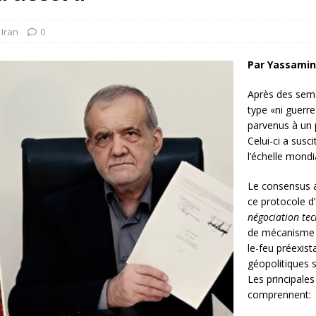
rump sur la “fraude électorale” était une blague de mauvais
NIS
,
Iran
0
 l’option militaire
ETATS-UNIS
Par Yassami
res comptent: l’urgence de la démilitarisation de la Police militaire
Après des sema
type «ni guerre 
parvenus à un p
Celui-ci a susc
l’échelle mondi
Le consensus a
ce protocole d
négociation tec
de mécanisme v
le-feu préexist
géopolitiques 
Les principales
comprennent: