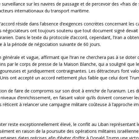
surveillance sur les navires de passage et de percevoir des «frais de 
cteurs internationaux du transport maritime.
 d’accord réside dans l’absence d’exigences concrètes concernant les ca
s négociateurs ont toujours soutenu que tout document signé devait inc
ranien. Dans le texte du protocole d’accord, cependant, l’Iran a obt
e à la période de négociation suivante de 60 jours.
n générale et vague, affirmant que l’Iran ne cherchera pas à se doter 
 par le corps de presse de la Maison Blanche, qui a souligné que le 
 rigoureuses et juridiquement contraignantes. Les détracteurs font v
-Unis ont accepté un accord nettement plus faible que celui dont Trump 
ention de faire de compromis sur son droit à enrichir de l’uranium. Les d
niveaux d’enrichissement, en faisant valoir qu’ils doivent conserver le
ès réticent à relancer une campagne militaire coûteuse à l’approche 
er reste exceptionnellement élevé, le conflit au Liban représentant le
ément en raison de la poursuite des opérations militaires israéliennes
taines dates précises afin d’éviter d’offrir à Donald Trump une victo