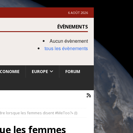
6 AOÛT 2026
ÉVÈNEMENTS
Aucun évènement
tous les évènements
ECONOMIE
EUROPE
FORUM
re lorsque les femmes disent #MeToo?» (I)
que les femmes