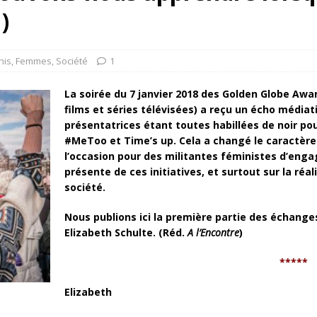
rump sur la “fraude électorale” était une blague de mauvais
)
NIS
 l’option militaire
ETATS-UNIS
nis
,
Femmes
,
Société
1
res comptent: l’urgence de la démilitarisation de la Police militaire
La soirée du 7 janvier 2018 des Golden Globe Awa
films et séries télévisées) a reçu un écho médiati
présentatrices étant toutes habillées de noir pou
#MeToo et Time’s up. Cela a changé le caractère p
l’occasion pour des militantes féministes d’enga
présente de ces initiatives, et surtout sur la réa
société.
Nous publions ici la première partie des échange
Elizabeth Schulte. (Réd.
A l’Encontre
)
*****
Elizabeth