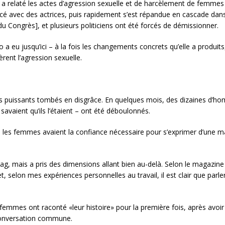
a relaté les actes d’agression sexuelle et de harcèlement de femmes
avec des actrices, puis rapidement s’est répandue en cascade dans t
e du Congrès], et plusieurs politiciens ont été forcés de démissionner.
eu jusqu’ici – à la fois les changements concrets qu’elle a produits,
èrent l’agression sexuelle.
puissants tombés en disgrâce. En quelques mois, des dizaines d’hom
savaient qu’ils l’étaient – ont été déboulonnés.
que les femmes avaient la confiance nécessaire pour s’exprimer d’une m
mais a pris des dimensions allant bien au-delà. Selon le magazin
selon mes expériences personnelles au travail, il est clair que parler
emmes ont raconté «leur histoire» pour la première fois, après avoir 
 conversation commune.