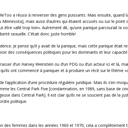
 #MeToo a réussi à renverser des gens puissants. Mais ensuite, quand la
 Minnesota], mais aussi d’autres qui étaient accusés ou sur le point d
peut-être «allé trop loin». Autrement dit, qu’une panique parcourait la 
berté sexuelle. C’était donc juste horrible!
ence. Je pense qu’il y avait de la panique, mais cette panique était res
 avoir des conséquences politiques pour les dominants et leur capacit
arrasser d’un Harvey Weinstein ou d’un PDG ou d’un acteur ici et là, ma
qu’ils ont commencé à paniquer et à produire un récit sur le thème «ce
de l’application d’une procédure régulière juridique. Mais ils s’en m
comme les Central Park Five [condamnation, en 1989, sans base de ci
euse dans Central Park]. Il est clair qu’ils ne se soucient pas de la 
ordre politique.
on des femmes dans les années 1960 et 1970, cela a complètement tr