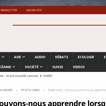
NEWSLETTER
ANCIEN SITE
S
ASIE
AUDIO
DÉBATS
ECOLOGIE
CÉANIE
SOCIÉTÉ
SUISSE
VIDEOS
ule… et pré-nouvelle canicule
DIVERS
Dossier. «Le message de Makerfield» (1)
GRANDE-BRETAGNE
DU NORD
ETATS-UNIS
Etats-Unis. «Que pouvons-nous apprend
 «Accentuation du nettoyage ethnique en Cisjordanie et à Gaza
ISRAËL
pouvons-nous apprendre lors