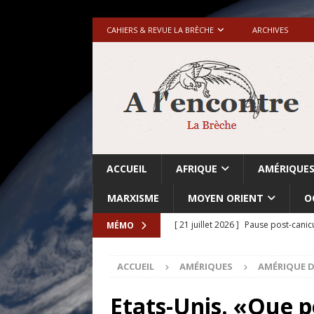
CAHIERS & REVUE LA BRÈCHE
ARCHIVES
ACCUEIL
AFRIQUE
AMÉRIQUE
MARXISME
MOYEN ORIENT
O
[ 21 juillet 2026 ]
Pause post-canic
MÉMO
[ 20 juillet 2026 ]
Grande-Bretagne-
ACCUEIL
AMÉRIQUES
AMÉRIQUE 
[ 18 juillet 2026 ]
Israël-Palestine.
avant les élections du 27 octobre»
Etats-Unis. «Que 