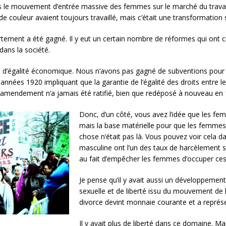
ans le mouvement d’entrée massive des femmes sur le marché du trav
couleur avaient toujours travaillé, mais c’était une transformation si
’avortement a été gagné. Il y eut un certain nombre de réformes qui ont
dans la société.
es d’égalité économique. Nous n’avons pas gagné de subventions pour
nées 1920 impliquant que la garantie de l’égalité des droits entre l
 Cet amendement n’a jamais été ratifié, bien que redéposé à nouveau en
Donc, d’un côté, vous avez l’idée que les fem
mais la base matérielle pour que les femmes 
chose n’était pas là. Vous pouvez voir cela d
masculine ont l’un des taux de harcèlement sex
au fait d’empêcher les femmes d’occuper ces
Je pense qu’il y avait aussi un développement
sexuelle et de liberté issu du mouvement de
divorce devint monnaie courante et a représ
Il y avait plus de liberté dans ce domaine. Mai