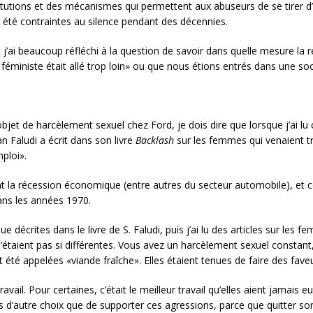
tutions et des mécanismes qui permettent aux abuseurs de se tirer d’a
 été contraintes au silence pendant des décennies.
i beaucoup réfléchi à la question de savoir dans quelle mesure la r
féministe était allé trop loin» ou que nous étions entrés dans une soc
bjet de harcèlement sexuel chez Ford, je dois dire que lorsque j’ai lu c
 Faludi a écrit dans son livre
Backlash
sur les femmes qui venaient tr
ploi».
 la récession économique (entre autres du secteur automobile), et c
ns les années 1970.
que décrites dans le livre de S. Faludi, puis j’ai lu des articles sur le
 n’étaient pas si différentes. Vous avez un harcèlement sexuel const
 ont été appelées «viande fraîche». Elles étaient tenues de faire des fav
il. Pour certaines, c’était le meilleur travail qu’elles aient jamais eu, 
s d’autre choix que de supporter ces agressions, parce que quitter son