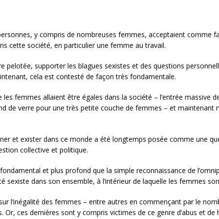
sonnes, y compris de nombreuses femmes, acceptaient comme faisan
 cette société, en particulier une femme au travail.
e pelotée, supporter les blagues sexistes et des questions personnelle
intenant, cela est contesté de façon très fondamentale.
es femmes allaient être égales dans la société – l’entrée massive d
ond de verre pour une très petite couche de femmes – et maintenant no
nner et exister dans ce monde a été longtemps posée comme une que
ion collective et politique.
fondamental et plus profond que la simple reconnaissance de l’omnipré
été sexiste dans son ensemble, à l’intérieur de laquelle les femmes sont 
ur l’inégalité des femmes – entre autres en commençant par le nomb
 Or, ces dernières sont y compris victimes de ce genre d’abus et de