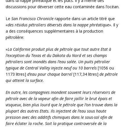
dans la nappe phréatique et les puits. Il y a même des
discussions pour déverser cette eau contaminée dans l’océan.
Le
San Francisco Chronicle
rapporte dans un article titré que
«des résidus pétroliers déversés dans la nappe phréatique»
. Il y
a des conséquences supplémentaires à la production
pétrolière:
«La Californie produit plus de pétrole que tout autre Etat à
l’exception du Texas et du Dakota du Nord et ses champs
pétroliers sont inondés dans l’eau salée. Un puits pétrolier
typique de Central Valley injecte neuf ou 10 barrels
[1056 ou
1173 litres]
d’eau pour chaque barrel
[117,34 litres]
de pétrole
qui atteint la surface.
En outre, les compagnies inondent souvent leurs réservoirs de
pétrole avec de la vapeur afin de faire jaillir le brut épais et
visqueux, bien plus lourd que le pétrole que l’on trouve dans la
plupart des autres Etats. Ils injectent de l’eau sous haute
pression avec des additifs chimiques dans le sous-sol afin de
faire éclater la roche. Soit la pratique controversée de la