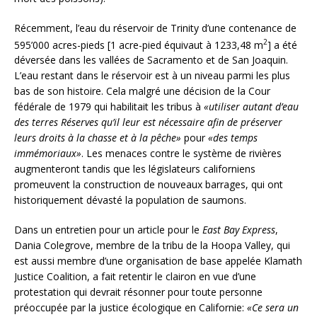
Récemment, l’eau du réservoir de Trinity d’une contenance de
2
595’000 acres-pieds [1 acre-pied équivaut à 1233,48 m
] a été
déversée dans les vallées de Sacramento et de San Joaquin.
L’eau restant dans le réservoir est à un niveau parmi les plus
bas de son histoire. Cela malgré une décision de la Cour
fédérale de 1979 qui habilitait les tribus à
«utiliser autant d’eau
des terres Réserves qu’il leur est nécessaire afin de préserver
leurs droits à la chasse et à la pêche»
pour
«des temps
immémoriaux»
. Les menaces contre le système de rivières
augmenteront tandis que les législateurs californiens
promeuvent la construction de nouveaux barrages, qui ont
historiquement dévasté la population de saumons.
Dans un entretien pour un article pour le
East Bay Express
,
Dania Colegrove, membre de la tribu de la Hoopa Valley, qui
est aussi membre d’une organisation de base appelée Klamath
Justice Coalition, a fait retentir le clairon en vue d’une
protestation qui devrait résonner pour toute personne
préoccupée par la justice écologique en Californie:
«Ce sera un