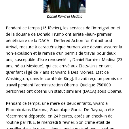
Daniel Ramirez Medina
Pendant ce temps (16 février), les services de l’immigration et
de la douane de Donald Trump ont arrêté «leur» premier
bénéficiaire de la DACA – Deffered Action for Chiladhood
Arrival, mesure à caractéristique humanitaire devant assurer la
non-expulsion et la remise d’un permis de travail pour deux
ans, susceptible d’être renouvelé –, Daniel Ramirez Medina (23
ans, né au Mexique), qui est arrivé aux Etats-Unis en tant
qu’enfant (âgé de 7 ans et vivant à Des Moines, Etat de
Washington, dans le comté de King). Il avait reçu un permis de
travail pendant l’administration Obama. Quelque 750’000
personnes ont obtenu un statut similaire (DACA) sous Obama.
Pendant ce temps, une mère de deux enfants, vivant à
Phoenix dans l’Arizona, Guadalupe Garcia De Rayoa, a été
récemment déportée, en 24 heures, après un check-in de
routine par l’ICE, le mercredi 8 février. Son crime était de
travailler dans le pays – depuis quelque vingt ans – tout en