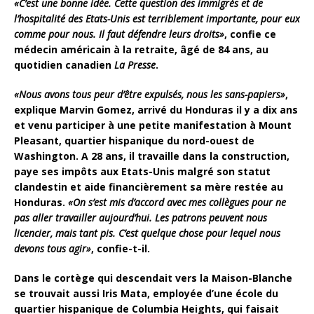
«C’est une bonne idée. Cette question des immigrés et de
l’hospitalité des Etats-Unis est terriblement importante, pour eux
comme pour nous. Il faut défendre leurs droits»
, confie ce
médecin américain à la retraite, âgé de 84 ans, au
quotidien canadien
La Presse
.
«Nous avons tous peur d’être expulsés, nous les sans-papiers»
,
explique Marvin Gomez, arrivé du Honduras il y a dix ans
et venu participer à une petite manifestation à Mount
Pleasant, quartier hispanique du nord-ouest de
Washington. A 28 ans, il travaille dans la construction,
paye ses impôts aux Etats-Unis malgré son statut
clandestin et aide financièrement sa mère restée au
Honduras.
«On s’est mis d’accord avec mes collègues pour ne
pas aller travailler aujourd’hui. Les patrons peuvent nous
licencier, mais tant pis. C’est quelque chose pour lequel nous
devons tous agir»
, confie-t-il.
Dans le cortège qui descendait vers la Maison-Blanche
se trouvait aussi Iris Mata, employée d’une école du
quartier hispanique de Columbia Heights, qui faisait