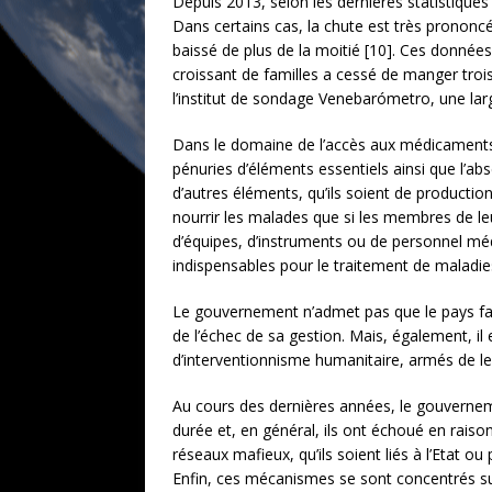
Depuis 2013, selon les dernières statistique
Dans certains cas, la chute est très prononc
baissé de plus de la moitié [10]. Ces données
croissant de familles a cessé de manger trois
l’institut de sondage Venebarómetro, une lar
Dans le domaine de l’accès aux médicaments et
pénuries d’éléments essentiels ainsi que l’ab
d’autres éléments, qu’ils soient de producti
nourrir les malades que si les membres de leu
d’équipes, d’instruments ou de personnel méd
indispensables pour le traitement de maladies 
Le gouvernement n’admet pas que le pays fait
de l’échec de sa gestion. Mais, également, il 
d’interventionnisme humanitaire, armés de l
Au cours des dernières années, le gouverneme
durée et, en général, ils ont échoué en raiso
réseaux mafieux, qu’ils soient liés à l’Etat ou
Enfin, ces mécanismes se sont concentrés sur