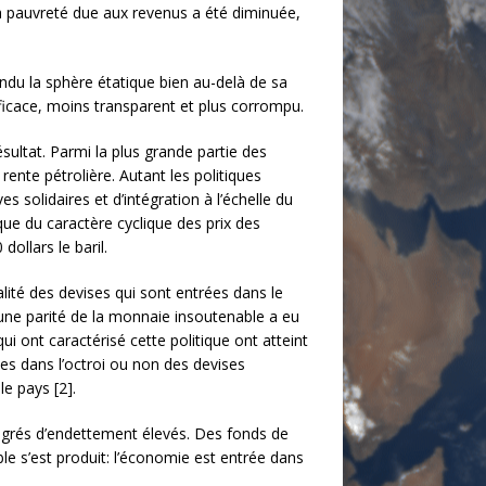
la pauvreté due aux revenus a été diminuée,
tendu la sphère étatique bien au-delà de sa
efficace, moins transparent et plus corrompu.
ultat. Parmi la plus grande partie des
rente pétrolière. Autant les politiques
es solidaires et d’intégration à l’échelle du
que du caractère cyclique des prix des
ollars le baril.
lité des devises qui sont entrées dans le
, une parité de la monnaie insoutenable a eu
i ont caractérisé cette politique ont atteint
les dans l’octroi ou non des devises
e pays [2].
egrés d’endettement élevés. Des fonds de
ble s’est produit: l’économie est entrée dans