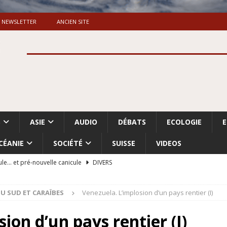
NEWSLETTER
ANCIEN SITE
S
ASIE
AUDIO
DÉBATS
ECOLOGIE
CÉANIE
SOCIÉTÉ
SUISSE
VIDEOS
ule… et pré-nouvelle canicule
DIVERS
Dossier. «Le message de Makerfield» (1)
GRANDE-BRETAGNE
U SUD ET CARAÏBES
Venezuela. L’implosion d’un pays rentier (I)
 «Accentuation du nettoyage ethnique en Cisjordanie et à Gaza
ISRAËL
ion d’un pays rentier (I)