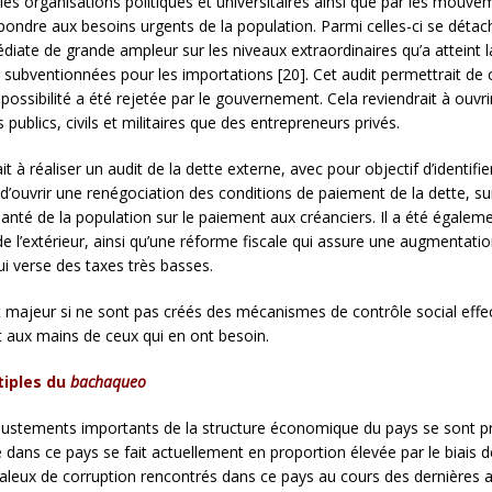
les organisations politiques et universitaires ainsi que par les mouv
pondre aux besoins urgents de la population. Parmi celles-ci se détach
iate de grande ampleur sur les niveaux extraordinaires qu’a atteint l
s subventionnées pour les importations [20]. Cet audit permettrait 
 possibilité a été rejetée par le gouvernement. Cela reviendrait à ouvr
ublics, civils et militaires que des entrepreneurs privés.
à réaliser un audit de la dette externe, avec pour objectif d’identifier
it d’ouvrir une renégociation des conditions de paiement de la dette, sur
nté de la population sur le paiement aux créanciers. Il a été égaleme
 de l’extérieur, ainsi qu’une réforme fiscale qui assure une augmenta
qui verse des taxes très basses.
et majeur si ne sont pas créés des mécanismes de contrôle social effe
t aux mains de ceux qui en ont besoin.
tiples du
bachaqueo
justements importants de la structure économique du pays se sont pro
e dans ce pays se fait actuellement en proportion élevée par le bia
ndaleux de corruption rencontrés dans ce pays au cours des dernières 