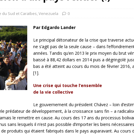
rump sur la “fraude électorale” était une blague de mauvais
NIS
 du Sud et Caraïbes
,
Venezuela
0
 l’option militaire
ETATS-UNIS
Par Edgardo Lander
res comptent: l’urgence de la démilitarisation de la Police militaire
Le principal détonateur de la crise que traverse actu
ne s’agit pas de la seule cause – dans l’effondrement
années. Tandis qu’en 2013 le prix moyen du brut vénézu
baissé à 88,42 dollars en 2014 puis a dégringolé jusq
bas a été atteint au cours du mois de février 2016, 
[1].
Une crise qui touche l’ensemble
de la vie collective
Le gouvernement du président Chávez – loin d’estime
e prédateur de développement, à la croissance sans fin – a radicalisé
amais le remettre en cause. Au cours des 17 ans du processus bolivar
s sans lesquels il n’est pas possible d’importer les biens nécessaires
e produits qui étaient fabriqués dans le pays auparavant. Au cours d