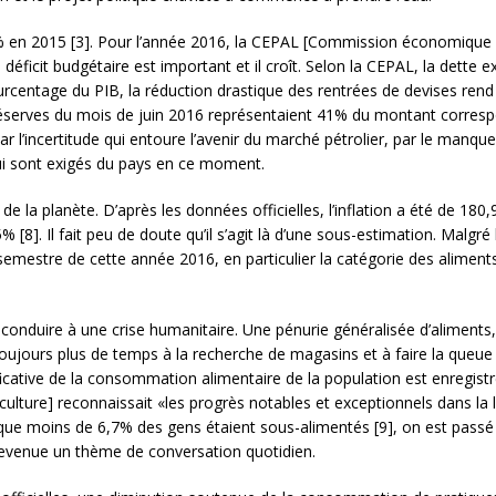
 en 2015 [3]. Pour l’année 2016, la CEPAL [Commission économique po
éficit budgétaire est important et il croît. Selon la CEPAL, la dette ex
centage du PIB, la réduction drastique des rentrées de devises rend d
réserves du mois de juin 2016 représentaient 41% du montant correspo
r l’incertitude qui entoure l’avenir du marché pétrolier, par le manq
 qui sont exigés du pays en ce moment.
é de la planète. D’après les données officielles, l’inflation a été de 180
[8]. Il fait peu de doute qu’il s’agit là d’une sous-estimation. Malgré l’
 semestre de cette année 2016, en particulier la catégorie des aliments
onduire à une crise humanitaire. Une pénurie généralisée d’aliments
toujours plus de temps à la recherche de magasins et à faire la queu
ficative de la consommation alimentaire de la population est enregist
riculture] reconnaissait «les progrès notables et exceptionnels dans la
 que moins de 6,7% des gens étaient sous-alimentés [9], on est passé à
 devenue un thème de conversation quotidien.