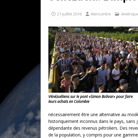
[ 17 juillet 2026 ]
«Le discours de T
goût… et une menace»
ETATS-U
21 juillet 2016
Alencontre
Amérique
[ 17 juillet 2026 ]
Iran. Le retour de
[ 14 juin 2020 ]
Brésil. Les vies noi
* LA UNE
Vénézuéliens sur le pont «Simon Bolivar» pour faire
leurs achats en Colombie
nécessairement être une alternative au modèl
historiquement inconnus dans le pays, sans j
dépendante des revenus pétroliers. Des revenu
de la population, y compris pour une gamme d