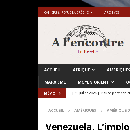
CAHIERS & REVUE LA BRÈCHE
ARCHIVES
ACCUEIL
AFRIQUE
AMÉRIQUE
MARXISME
MOYEN ORIENT
O
[ 21 juillet 2026 ]
Pause post-canic
MÉMO
[ 20 juillet 2026 ]
Grande-Bretagne-
ACCUEIL
AMÉRIQUES
AMÉRIQUE D
[ 18 juillet 2026 ]
Israël-Palestine.
avant les élections du 27 octobre»
Venezuela. L’implos