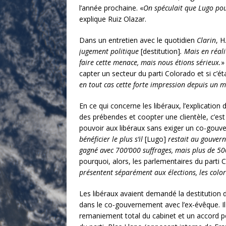
l’année prochaine. «
On spéculait que Lugo pou
explique Ruiz Olazar.
Dans un entretien avec le quotidien
Clarin
, H
jugement politique
[destitution]
. Mais en réal
faire cette menace, mais nous étions sérieux.
»
capter un secteur du parti Colorado et si c’é
en tout cas cette forte impression depuis un m
En ce qui concerne les libéraux, l’explication 
des prébendes et coopter une clientèle, c’est 
pouvoir aux libéraux sans exiger un co-gouve
bénéficier le plus s’il
[Lugo]
restait au gouvern
gagné avec 700’000 suffrages, mais plus de 500’
pourquoi, alors, les parlementaires du parti C
présentent séparément aux élections, les col
Les libéraux avaient demandé la destitution d
dans le co-gouvernement avec l’ex-évêque. Il 
remaniement total du cabinet et un accord pou