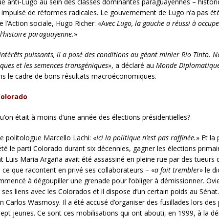
que anti-Lugo au sein des classes dominantes paraguayennes – histor
pas impulsé de réformes radicales. Le gouvernement de Lugo n’a pas
e l’Action sociale, Hugo Richer: «A
vec Lugo, la gauche a réussi à occup
 l’histoire paraguayenne.
»
érêts puissants, il a posé des conditions au géant minier
Rio Tinto. N
xiques et les semences transgéniques
», a déclaré au
Monde Diplomatiqu
 dans le cadre de bons résultats macroéconomiques.
Colorado
’on était à moins d’une année des élections présidentielles?
e politologue Marcello Lachi: «
Ici la politique n’est pas raffinée.
» Et la
é le parti Colorado durant six décennies, gagner les élections primaire
nt Luis Maria Argaña avait été assassiné en pleine rue par des tueurs
 ce que racontent en privé ses collaborateurs – «
a fait trembler
» le d
 commencé à dégoupiller une grenade pour l’obliger à démissionner. Ov
ses liens avec les Colorados et il dispose d’un certain poids au Sénat
uan Carlos Wasmosy. Il a été accusé d’organiser des fusillades lors d
t jeunes. Ce sont ces mobilisations qui ont abouti, en 1999, à la dé