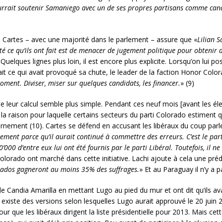
rrait soutenir Samaniego avec un de ses propres partisans comme cand
. Cartes – avec une majorité dans le parlement – assure que «
Lilian 
ité ce qu’ils ont fait est de menacer de jugement politique pour obtenir 
 Quelques lignes plus loin, il est encore plus explicite. Lorsqu’on lui p
tait ce qui avait provoqué sa chute, le leader de la faction Honor Colo
oment. Diviser, miser sur quelques candidats, les financer.
» (9)
de leur calcul semble plus simple. Pendant ces neuf mois [avant les élect
la raison pour laquelle certains secteurs du parti Colorado estiment qu
rnement (10). Cartes se défend en accusant les libéraux du coup parl
ement parce qu’il aurait continué à commettre des erreurs. C’est le parti
000 d’entre eux lui ont été fournis par le parti Libéral. Toutefois, il ne
olorado ont marché dans cette initiative. Lachi ajoute à cela une prédi
orados gagneront au moins 35% des suffrages.
» Et au Paraguay il n’y a 
e Candia Amarilla en mettant Lugo au pied du mur et ont dit qu’ils avai
existe des versions selon lesquelles Lugo aurait approuvé le 20 juin 2
r que les libéraux dirigent la liste présidentielle pour 2013. Mais cet