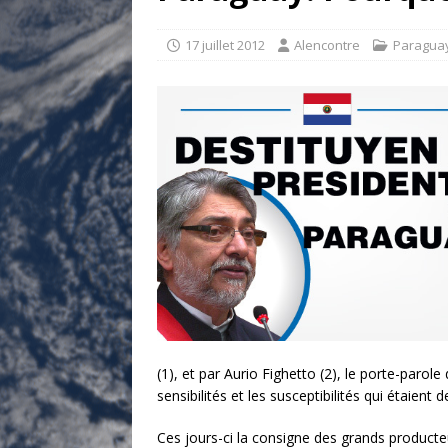
[ 17 juillet 2026 ]
«Le discours de T
goût… et une menace»
ETATS-U
17 juillet 2012
Alencontre
Paragua
[ 17 juillet 2026 ]
Iran. Le retour de
[ 14 juin 2020 ]
Brésil. Les vies noi
* LA UNE
(1), et par Aurio Fighetto (2), le porte-parole
sensibilités et les susceptibilités qui étaient
Ces jours-ci la consigne des grands producteur