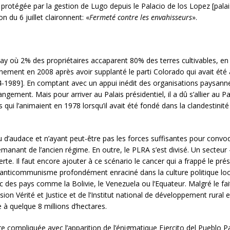
 protégée par la gestion de Lugo depuis le Palacio de los Lopez [pal
on du 6 juillet claironnent: «
Fermeté contre les envahisseurs
».
uay où 2% des propriétaires accaparent 80% des terres cultivables, en
ernement en 2008 après avoir supplanté le parti Colorado qui avait été
54-1989]. En comptant avec un appui inédit des organisations paysannes
ement. Mais pour arriver au Palais présidentiel, il a dû s’allier au Par
qui l’animaient en 1978 lorsqu’il avait été fondé dans la clandestini
u d’audace et n’ayant peut-être pas les forces suffisantes pour conv
émanant de l’ancien régime. En outre, le PLRA s’est divisé. Un secteur –
te. Il faut encore ajouter à ce scénario le cancer qui a frappé le pré
 anticommunisme profondément enraciné dans la culture politique loc
es pays comme la Bolivie, le Venezuela ou l’Equateur. Malgré le fait 
on Vérité et Justice et de l’Institut national de développement rural e
 à quelque 8 millions d’hectares.
core compliquée avec l’apparition de l’énigmatique Ejercito del Puebl