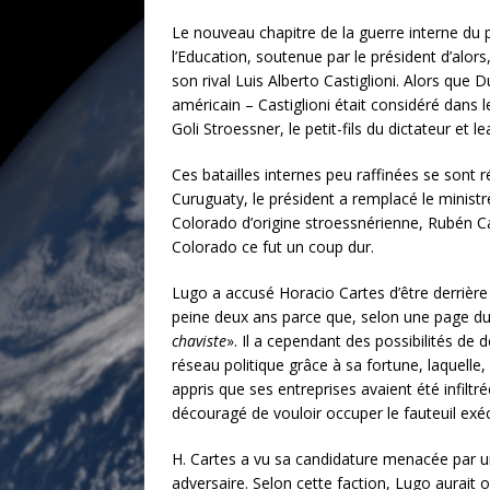
Le nouveau chapitre de la guerre interne du p
l’Education, soutenue par le président d’alor
son rival Luis Alberto Castiglioni. Alors que 
américain – Castiglioni était considéré dans
Goli Stroessner, le petit-fils du dictateur et 
Ces batailles internes peu raffinées se sont 
Curuguaty, le président a remplacé le ministre 
Colorado d’origine stroessnérienne, Rubén Can
Colorado ce fut un coup dur.
Lugo a accusé Horacio Cartes d’être derrière l
peine deux ans parce que, selon une page du s
chaviste
». Il a cependant des possibilités de
réseau politique grâce à sa fortune, laquelle
appris que ses entreprises avaient été infilt
découragé de vouloir occuper le fauteuil exéc
H. Cartes a vu sa candidature menacée par un
adversaire. Selon cette faction, Lugo aurait