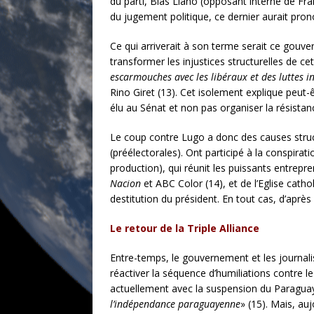
du parti, Blas Llano (opposant interne de Fran
du jugement politique, ce dernier aurait prono
Ce qui arriverait à son terme serait ce gouve
transformer les injustices structurelles de 
escarmouches avec les libéraux et des luttes i
Rino Giret (13). Cet isolement explique peut-ê
élu au Sénat et non pas organiser la résistanc
Le coup contre Lugo a donc des causes struct
(préélectorales). Ont participé à la conspira
production), qui réunit les puissants entrep
Nacion
et ABC Color (14), et de l’Eglise catho
destitution du président. En tout cas, d’après
Le retour de la Triple Alliance
Entre-temps, le gouvernement et les journalist
réactiver la séquence d’humiliations contre l
actuellement avec la suspension du Paraguay
l’indépendance paraguayenne
» (15). Mais, auj