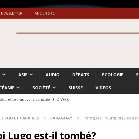
NEWSLETTER
ANCIEN SITE
S
ASIE
AUDIO
DÉBATS
ECOLOGIE
CÉANIE
SOCIÉTÉ
SUISSE
VIDEOS
ule… et pré-nouvelle canicule
DIVERS
Dossier. «Le message de Makerfield» (1)
GRANDE-BRETAGNE
U SUD ET CARAÏBES
PARAGUAY
Paraguay: Pourquoi Lugo est-
 «Accentuation du nettoyage ethnique en Cisjordanie et à Gaza
ISRAËL
i Lugo est-il tombé?