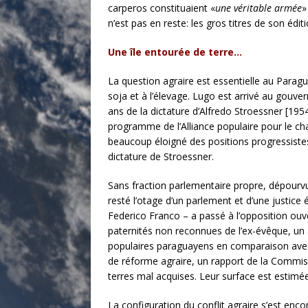
carperos constituaient «
une véritable armée
»
n’est pas en reste: les gros titres de son éditi
Une île entourée de terre…
La question agraire est essentielle au Parag
soja et à l’élevage. Lugo est arrivé au gouv
ans de la dictature d’Alfredo Stroessner [19
programme de l’Alliance populaire pour le chang
beaucoup éloigné des positions progressistes 
dictature de Stroessner.
Sans fraction parlementaire propre, dépourv
resté l’otage d’un parlement et d’une justice 
Federico Franco – a passé à l’opposition ouver
paternités non reconnues de l’ex-évêque, un
populaires paraguayens en comparaison avec d
de réforme agraire, un rapport de la Commissi
terres mal acquises. Leur surface est estimée
La configuration du conflit agraire s’est en