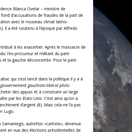
sidence Blanca Ovelar – ministre de
 fond d’accusations de fraudes de la part de
ation avec le nouveau climat latino-
e]. Il a été soutenu à l’époque par Alfredo
ontribué à les exacerber. Après le massacre de
du: l’ex-procureur et militant du parti
s et la gauche déconcertée. Pour le parti
bac qui s’est lancé dans la politique il y a à
 gouvernement gauchiste-libéral philo-
cheter des appuis et à construire un large
te par les Etats-Unis. C’est ainsi qu’on a
nchiment d’argent (8). Mais cela ne l’a pas
er Lugo.
n Samaniego, autrefois «cartiste», devenue
ent en vue des élections présidentielles de