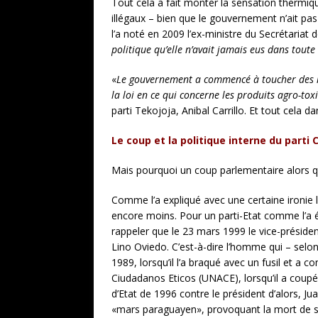
Tout cela a fait monter la sensation thermi
illégaux – bien que le gouvernement n’ait 
l’a noté en 2009 l’ex-ministre du Secrétariat d
politique qu’elle n’avait jamais eus dans toute
«
Le gouvernement a commencé à toucher des int
la loi en ce qui concerne les produits agro-to
parti Tekojoja, Anibal Carrillo. Et tout cela
Le coup et la politique interne du parti 
Mais pourquoi un coup parlementaire alors qu
Comme l’a expliqué avec une certaine ironie l
encore moins. Pour un parti-Etat comme l’a ét
rappeler que le 23 mars 1999 le vice-préside
Lino Oviedo. C’est-à-dire l’homme qui – selon
1989, lorsqu’il l’a braqué avec un fusil et a
Ciudadanos Eticos (UNACE), lorsqu’il a coupé 
d’Etat de 1996 contre le président d’alors, J
«mars paraguayen», provoquant la mort de sep