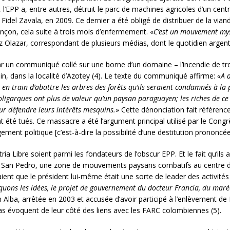
EPP a, entre autres, détruit le parc de machines agricoles d’un centr
t Fidel Zavala, en 2009. Ce dernier a été obligé de distribuer de la via
ançon, cela suite à trois mois d’enfermement. «
C’est un mouvement mys
z Olazar, correspondant de plusieurs médias, dont le quotidien argen
r un communiqué collé sur une borne d’un domaine – l’incendie de troi
uin, dans la localité d’Azotey (4). Le texte du communiqué affirme:
«A 
 en train d’abattre les arbres des forêts qu’ils seraient condamnés à l
oligarques ont plus de valeur qu’un paysan paraguayen; les riches de 
our défendre leurs intérêts mesquins.
» Cette dénonciation fait référence
nt été tués. Ce massacre a été l’argument principal utilisé par le Con
ement politique [c’est-à-dire la possibilité d’une destitution prononcé
 Libre soient parmi les fondateurs de l’obscur EPP. Et le fait qu’ils
San Pedro, une zone de mouvements paysans combatifs au centre du
ient que le président lui-même était une sorte de leader des activités
iquons les idées, le projet de gouvernement du docteur Francia, du mar
n Alba, arrêtée en 2003 et accusée d’avoir participé à l’enlèvement de
ias évoquent de leur côté des liens avec les FARC colombiennes (5).