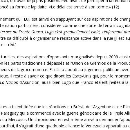
co), qui avait déjà pris position. Peu avant de participer à la réunion
ncé sa formule lapidaire: «Le délai est arrivé à son terme.» (12)
rnement qui, Lui, est arrivé en s’appuyant sur des aspirations de cha
cette nation particulière, considérée comme une sorte de terra incogn
nternes au Frente Guasu, Lugo s’est graduellement isolé, s’enfermant dan
tre sa difficulté à organiser une résistance active dans la rue [il est a
e – réd.].
urelles, des aspirations d’opposants marginalisés depuis 2009 ainsi
tion les partis traditionnels dépassés et l’Union de Gremios de la Pro
reneurs de l’agrocommerce. Et elle a abouti au jugement politique av
lique. Il reste à savoir ce que diront les Etats-Unis qui, pour le mome
La Nacion
d’Asuncion, aussi bien Lugo que Franco étaient invités à la c
es attisent l’idée que les réactions du Brésil, de l’Argentine et de l’U
e Paraguay qui a commencé avec la guerre génocidaire de la Triple Allia
 du Mercosur. Un chroniqueur en est même arrivé à demander l’appui
ourd’hui, il s’agirait d’une quadruple alliance: le Venezuela apparaît a