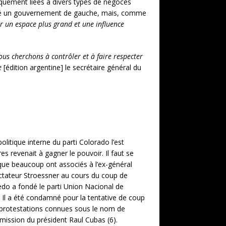
iquement liées à divers types de négoces
 été un gouvernement de gauche, mais, comme
er un espace plus grand et une influence
ous cherchons à contrôler et à faire respecter
e
[édition argentine] le secrétaire général du
 politique interne du parti Colorado l’est
s revenait à gagner le pouvoir. Il faut se
 que beaucoup ont associés à l’ex-général
ictateur Stroessner au cours du coup de
iedo a fondé le parti Union Nacional de
. Il a été condamné pour la tentative de coup
es protestations connues sous le nom de
mission du président Raul Cubas (6).