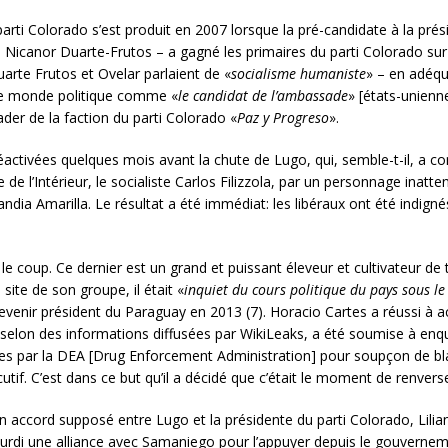
arti Colorado s’est produit en 2007 lorsque la pré-candidate à la pré
s, Nicanor Duarte-Frutos – a gagné les primaires du parti Colorado sur
Duarte Frutos et Ovelar parlaient de «
socialisme humaniste
» – en adéqu
 le monde politique comme «
le candidat de l’ambassade
» [états-unienn
leader de la faction du parti Colorado «
Paz y Progreso
».
réactivées quelques mois avant la chute de Lugo, qui, semble-t-il, a c
de l’Intérieur, le socialiste Carlos Filizzola, par un personnage inatten
dia Amarilla. Le résultat a été immédiat: les libéraux ont été indigné
e coup. Ce dernier est un grand et puissant éleveur et cultivateur de ta
ite de son groupe, il était «
inquiet du cours politique du pays sous le
 devenir président du Paraguay en 2013 (7). Horacio Cartes a réussi à a
, selon des informations diffusées par WikiLeaks, a été soumise à enquê
rées par la DEA [Drug Enforcement Administration] pour soupçon de bla
utif. C’est dans ce but qu’il a décidé que c’était le moment de renvers
 accord supposé entre Lugo et la présidente du parti Colorado, Lilia
 ourdi une alliance avec Samaniego pour l’appuyer depuis le gouvernem