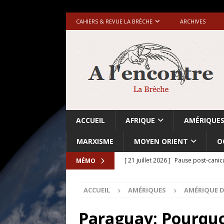
CAHIERS & REVUE LA BRÈCHE
ARCHIVES
ACCUEIL
AFRIQUE
AMÉRIQUE
MARXISME
MOYEN ORIENT
O
[ 21 juillet 2026 ]
Pause post-canic
MÉMO
[ 20 juillet 2026 ]
Grande-Bretagne-
ACCUEIL
AMÉRIQUES
AMÉRIQUE D
[ 18 juillet 2026 ]
Israël-Palestine.
avant les élections du 27 octobre»
Paraguay: Pourquo