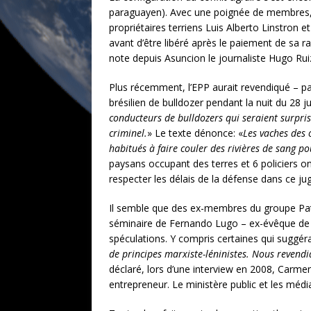
paraguayen). Avec une poignée de membres, l’
propriétaires terriens Luis Alberto Linstron e
avant d’être libéré après le paiement de sa r
note depuis Asuncion le journaliste Hugo Rui
Plus récemment, l’EPP aurait revendiqué – pa
brésilien de bulldozer pendant la nuit du 28 j
conducteurs de bulldozers qui seraient surpris
criminel.
» Le texte dénonce: «
Les vaches des 
habitués à faire couler des rivières de sang p
paysans occupant des terres et 6 policiers o
respecter les délais de la défense dans ce jug
Il semble que des ex-membres du groupe Patria
séminaire de Fernando Lugo – ex-évêque de 
spéculations. Y compris certaines qui suggéra
de principes marxiste-léninistes. Nous revend
déclaré, lors d’une interview en 2008, Carme
entrepreneur. Le ministère public et les méd