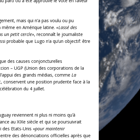
 du parti où a été approuvé le vote en faveur
ngement, mais qui n’a pas voulu ou pu
ita même en Amérique latine.
«Lassé des
s un petit cercle
», reconnaît le journaliste
ussi probable que Lugo n’a qu’un objectif: être
 que des causes conjoncturelles
duccion – UGP (Union des corporations de la
ec l’appui des grands médias, comme
La
nt, conservent une position prudente face à la
élébration du 4 juillet.
ruguay reviennent ni plus ni moins qu’à
nce au XIXe siècle et qui se poursuivrait
 des Etats-Unis «
pour maintenir
u centre des dénonciations officielles après que