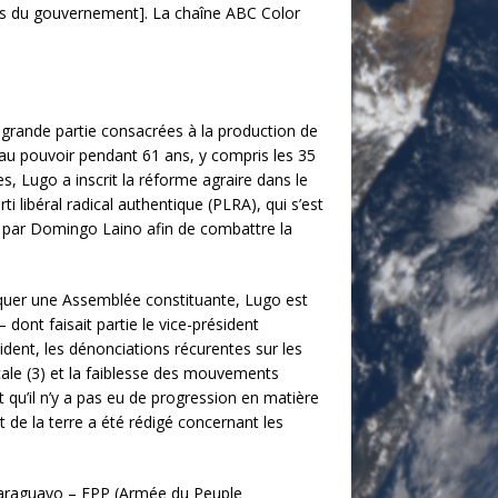
ais du gouvernement]. La chaîne ABC Color
 grande partie consacrées à la production de
 au pouvoir pendant 61 ans, y compris les 35
, Lugo a inscrit la réforme agraire dans le
ti libéral radical authentique (PLRA), qui s’est
té par Domingo Laino afin de combattre la
oquer une Assemblée constituante, Lugo est
 dont faisait partie le vice-président
sident, les dénonciations récurentes sur les
ale (3) et la faiblesse des mouvements
qu’il n’y a pas eu de progression en matière
t de la terre a été rédigé concernant les
o Paraguayo – EPP (Armée du Peuple