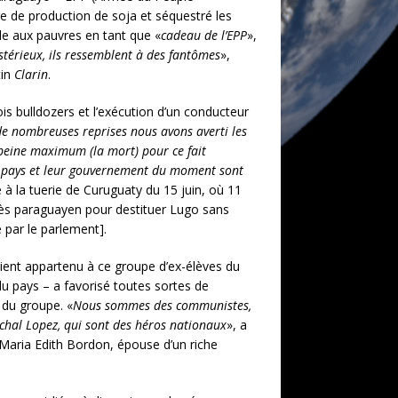
e de production de soja et séquestré les
nde aux pauvres en tant que «
cadeau de l’EPP
»,
térieux, ils ressemblent à des fantômes
»,
tin
Clarin
.
s bulldozers et l’exécution d’un conducteur
de nombreuses reprises nous avons averti les
a peine maximum (la mort) pour ce fait
ce pays et leur gouvernement du moment sont
 à la tuerie de Curuguaty du 15 juin, où 11
grès paraguayen pour destituer Lugo sans
e par le parlement].
 aient appartenu à ce groupe d’ex-élèves du
 pays – a favorisé toutes sortes de
 du groupe. «
Nous sommes des communistes,
échal Lopez, qui sont des héros nationaux
», a
 Maria Edith Bordon, épouse d’un riche