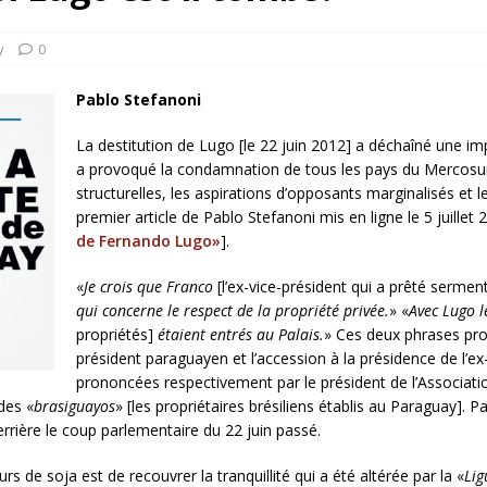
rump sur la “fraude électorale” était une blague de mauvais
NIS
y
0
 l’option militaire
ETATS-UNIS
Pablo Stefanoni
res comptent: l’urgence de la démilitarisation de la Police militaire
La destitution de Lugo [le 22 juin 2012] a déchaîné une imp
a provoqué la condamnation de tous les pays du Mercosur.
structurelles, les aspirations d’opposants marginalisés et le
premier article de Pablo Stefanoni mis en ligne le 5 juillet
de Fernando Lugo»
].
«
Je crois que Franco
[l’ex-vice-président qui a prêté serment
qui concerne le respect de la propriété privée.
»
«
Avec Lugo 
propriétés]
étaient entrés au Palais.
» Ces deux phrases pro
président paraguayen et l’accession à la présidence de l’ex
prononcées respectivement par le président de l’Associati
 des «
brasiguayos
» [les propriétaires brésiliens établis au Paraguay]. Pa
 derrière le coup parlementaire du 22 juin passé.
s de soja est de recouvrer la tranquillité qui a été altérée par la «
Lig