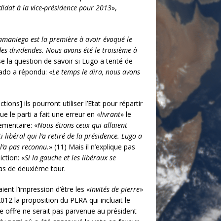
idat à la vice-présidence pour 2013
»,
Samaniego est la première à avoir évoqué le
des
dividendes. Nous avons été le troisième à
ose la question de savoir si Lugo a tenté de
rado a répondu: «
Le temps le dira, nous avons
ions] ils pourront utiliser l’Etat pour répartir
e le parti a fait une erreur en «
livrant
» le
ementaire: «
Nous étions ceux qui allaient
 libéral qui l’a retiré de la présidence. Lugo a
 l’a pas reconnu.
» (11) Mais il n’explique pas
ction: «
Si la gauche et les libéraux se
pas de deuxième tour.
ent l’impression d’être les «
invités de pierre
»
012 la proposition du PLRA qui incluait le
te offre ne serait pas parvenue au président