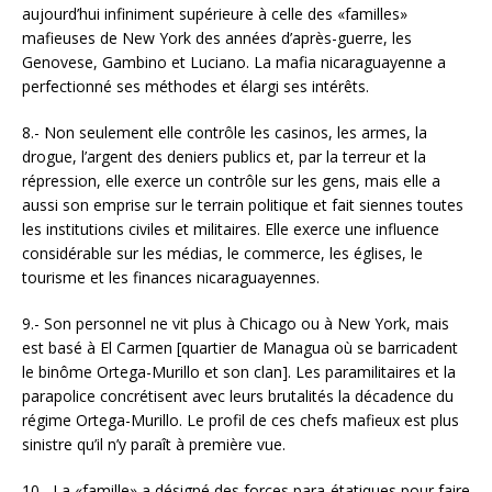
aujourd’hui infiniment supérieure à celle des «familles»
mafieuses de New York des années d’après-guerre, les
Genovese, Gambino et Luciano. La mafia nicaraguayenne a
perfectionné ses méthodes et élargi ses intérêts.
8.- Non seulement elle contrôle les casinos, les armes, la
drogue, l’argent des deniers publics et, par la terreur et la
répression, elle exerce un contrôle sur les gens, mais elle a
aussi son emprise sur le terrain politique et fait siennes toutes
les institutions civiles et militaires. Elle exerce une influence
considérable sur les médias, le commerce, les églises, le
tourisme et les finances nicaraguayennes.
9.- Son personnel ne vit plus à Chicago ou à New York, mais
est basé à El Carmen [quartier de Managua où se barricadent
le binôme Ortega-Murillo et son clan]. Les paramilitaires et la
parapolice concrétisent avec leurs brutalités la décadence du
régime Ortega-Murillo. Le profil de ces chefs mafieux est plus
sinistre qu’il n’y paraît à première vue.
10.- La «famille» a désigné des forces para-étatiques pour faire