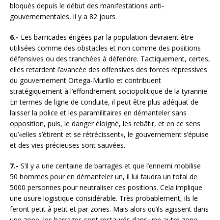
bloqués depuis le début des manifestations anti-
gouvernementales, il y a 82 jours.
6.-
Les barricades érigées par la population devraient être
utilisées comme des obstacles et non comme des positions
défensives ou des tranchées à défendre. Tactiquement, certes,
elles retardent l’avancée des offensives des forces répressives
du gouvernement Ortega-Murillo et contribuent
stratégiquement à l’effondrement sociopolitique de la tyrannie.
En termes de ligne de conduite, il peut être plus adéquat de
laisser la police et les paramilitaires en démanteler sans
opposition, puis, le danger éloigné, les rebâtir, et en ce sens
qu’«elles s’étirent et se rétrécissent», le gouvernement s’épuise
et des vies précieuses sont sauvées.
7.-
S’il y a une centaine de barrages et que l’ennemi mobilise
50 hommes pour en démanteler un, il lui faudra un total de
5000 personnes pour neutraliser ces positions. Cela implique
une usure logistique considérable. Très probablement, ils le
feront petit à petit et par zones. Mais alors qu’ils agissent dans
une zone, les barrages sont restaurés dans une autre zone