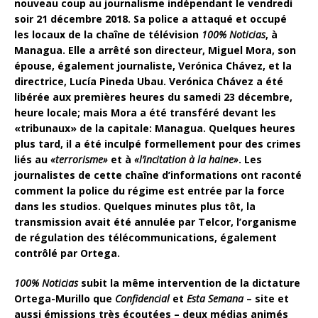
nouveau coup au journalisme indépendant le vendredi
soir 21 décembre 2018. Sa police a attaqué et occupé
les locaux de la chaîne de télévision
100% Noticias
, à
Managua. Elle a arrêté son directeur, Miguel Mora, son
épouse, également journaliste, Verónica Chávez, et la
directrice, Lucía Pineda Ubau. Verónica Chávez a été
libérée aux premières heures du samedi 23 décembre,
heure locale; mais Mora a été transféré devant les
«tribunaux» de la capitale: Managua. Quelques heures
plus tard, il a été inculpé formellement pour des crimes
liés au
«terrorisme»
et à
«l’incitation à la haine»
. Les
journalistes de cette chaîne d’informations ont raconté
comment la police du régime est entrée par la force
dans les studios. Quelques minutes plus tôt, la
transmission avait été annulée par Telcor, l’organisme
de régulation des télécommunications, également
contrôlé par Ortega.
100% Noticias
subit la même intervention de la dictature
Ortega-Murillo que
Confidencial
et
Esta Semana
– site et
aussi émissions très écoutées – deux médias animés