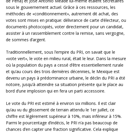
de Peña) et José Antonio Meade lui-même étaient secrétaires
sous le gouvernement actuel. Grâce à ces ressources, les
méthodes de «conditionnement», autrement dit achat, des
votes sont mises en pratique: délivrance de carte d’électeur, ou
documents photocopiés, voter directement pour un candidat,
assister à un rassemblement contre la remise, sans vergogne,
de sommes d’argent.
Traditionnellement, sous l’empire du PRI, on savait que le
«vote vert», le vote en milieu rural, était le leur. Dans la mesure
où la population du pays a cessé d’être essentiellement rurale
et qu’au cours des trois dernières décennies, le Mexique est
devenu un pays à prédominance urbaine, le déclin du PRI a été
notoire, jusqu’à atteindre sa situation présente qui le place au
bord d’une implosion qui en fera un parti accessoire.
Le vote du PRI est estimé à environ six millions. Il est clair
qu’au vu du glissement de terrain attendu le 1er juillet, ce
chiffre est légèrement supérieur à 10%, mais inférieur à 15%.
Parmi le pourcentage d’indécis, le PRI n’a pas beaucoup de
chances d’en capter une fraction significative. Cela explique