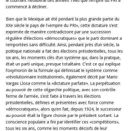
le tournant néolibéral des années 1980 que l’empire du PRI a
commencé à décliner.
Bien que le Mexique ait été pendant la plus grande partie du
XXe siècle le pays de l’«empire du PRI», cette dictature s’est
exprimée de manière contradictoire par une succession
régulière d’élections «démocratiques» que le parti dominant a
remportées sans difficulté. Ainsi, pendant près d’un siècle, la
politique nationale a fait des élections présidentielles, tous les
six ans, les moments clés d’un système qui, dans la pratique,
était un parti unique, presque totalitaire. C’est ce qui explique
l’oxymoron de la formule qui définissait le système comme
«révolutionnaire institutionnel», également décrit par Mario
Vargas Llosa comme la «dictature parfaite». La perpétuation
au pouvoir de cette oligarchie politique, avec son contrôle
ferme de l’armée, s’est faite à travers les élections
présidentielles, définies et présentées avec force comme
«démocratiques», alors qu’en fait, depuis 1924, le successeur
au pouvoir était la figure choisie par le président sortant. La
conscience populaire a fini par identifier ces «compétitions»,
tous les six ans, comme les moments décisifs de leur