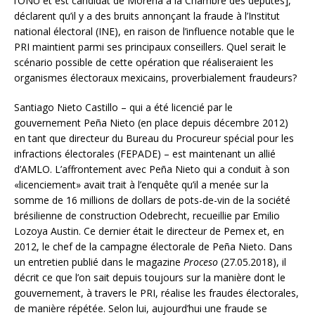
l’ONU et est candidat de Morena à la Chambre des députés],
déclarent qu’il y a des bruits annonçant la fraude à l’Institut
national électoral (INE), en raison de l’influence notable que le
PRI maintient parmi ses principaux conseillers. Quel serait le
scénario possible de cette opération que réaliseraient les
organismes électoraux mexicains, proverbialement fraudeurs?
Santiago Nieto Castillo – qui a été licencié par le
gouvernement Peña Nieto (en place depuis décembre 2012)
en tant que directeur du Bureau du Procureur spécial pour les
infractions électorales (FEPADE) – est maintenant un allié
d’AMLO. L’affrontement avec Peña Nieto qui a conduit à son
«licenciement» avait trait à l’enquête qu’il a menée sur la
somme de 16 millions de dollars de pots-de-vin de la société
brésilienne de construction Odebrecht, recueillie par Emilio
Lozoya Austin. Ce dernier était le directeur de Pemex et, en
2012, le chef de la campagne électorale de Peña Nieto. Dans
un entretien publié dans le magazine
Proceso
(27.05.2018), il
décrit ce que l’on sait depuis toujours sur la manière dont le
gouvernement, à travers le PRI, réalise les fraudes électorales,
de manière répétée. Selon lui, aujourd’hui une fraude se