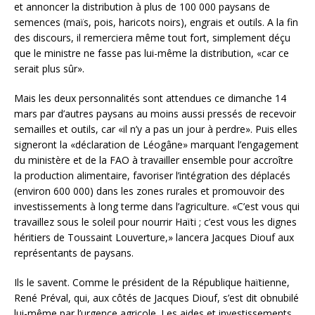
et annoncer la distribution à plus de 100 000 paysans de
semences (maïs, pois, haricots noirs), engrais et outils. A la fin
des discours, il remerciera même tout fort, simplement déçu
que le ministre ne fasse pas lui-même la distribution, «car ce
serait plus sûr».
Mais les deux personnalités sont attendues ce dimanche 14
mars par d’autres paysans au moins aussi pressés de recevoir
semailles et outils, car «il n’y a pas un jour à perdre». Puis elles
signeront la «déclaration de Léogâne» marquant l’engagement
du ministère et de la FAO à travailler ensemble pour accroître
la production alimentaire, favoriser l’intégration des déplacés
(environ 600 000) dans les zones rurales et promouvoir des
investissements à long terme dans l’agriculture. «C’est vous qui
travaillez sous le soleil pour nourrir Haïti ; c’est vous les dignes
héritiers de Toussaint Louverture,» lancera Jacques Diouf aux
représentants de paysans.
Ils le savent. Comme le président de la République haïtienne,
René Préval, qui, aux côtés de Jacques Diouf, s’est dit obnubilé
lui-même par l’urgence agricole. Les aides et investissements