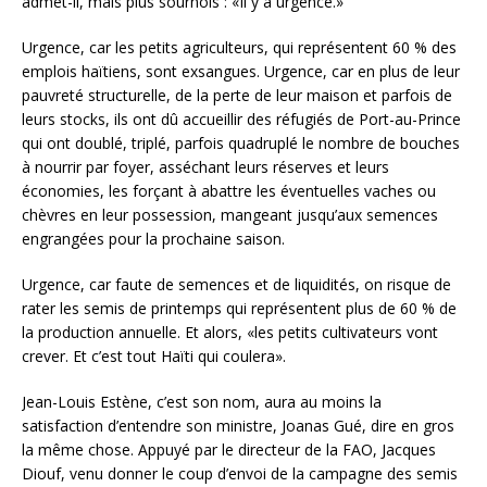
admet-il, mais plus sournois : «Il y a urgence.»
Urgence, car les petits agriculteurs, qui représentent 60 % des
emplois haïtiens, sont exsangues. Urgence, car en plus de leur
pauvreté structurelle, de la perte de leur maison et parfois de
leurs stocks, ils ont dû accueillir des réfugiés de Port-au-Prince
qui ont doublé, triplé, parfois quadruplé le nombre de bouches
à nourrir par foyer, asséchant leurs réserves et leurs
économies, les forçant à abattre les éventuelles vaches ou
chèvres en leur possession, mangeant jusqu’aux semences
engrangées pour la prochaine saison.
Urgence, car faute de semences et de liquidités, on risque de
rater les semis de printemps qui représentent plus de 60 % de
la production annuelle. Et alors, «les petits cultivateurs vont
crever. Et c’est tout Haïti qui coulera».
Jean-Louis Estène, c’est son nom, aura au moins la
satisfaction d’entendre son ministre, Joanas Gué, dire en gros
la même chose. Appuyé par le directeur de la FAO, Jacques
Diouf, venu donner le coup d’envoi de la campagne des semis