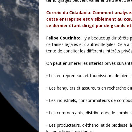
témoignages peuvent varier entre 3% et 5% de
Correio da Cidadania: Comment analysez-
cette entreprise est visiblement au cœur 
ce dernier étant dirigé par de grands e
Felipe Coutinho:
Il y a beaucoup d’intérêts 
certaines légales et d’autres illégales. Cela a 
tente de concilier les différents intérêts privé
On peut énumérer les intérêts privés suivants
• Les entrepreneurs et fournisseurs de biens 
• Les banquiers et assureurs en recherche d’
• Les industriels, consommateurs de combust
• Les commerçants, distributeurs de combusti
• Les producteurs, d’éthanol et de biodiesel à
les questions logistiques.