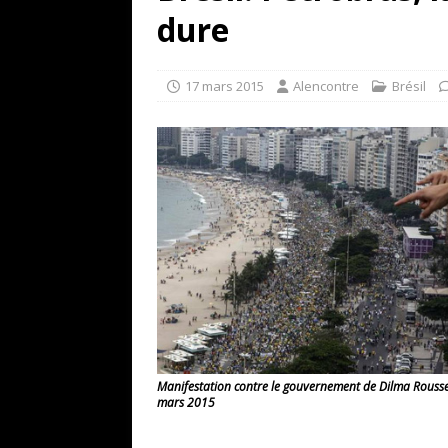
[ 17 juillet 2026 ]
«Le discours de T
dure
goût… et une menace»
ETATS-U
[ 17 juillet 2026 ]
Iran. Le retour de
17 mars 2015
Alencontre
Brésil
[ 14 juin 2020 ]
Brésil. Les vies noi
* LA UNE
Manifestation contre le gouvernement de Dilma Roussef
mars 2015