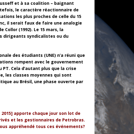
sseff et à sa coalition – baignant
fois, le caractère réactionnaire de
sations les plus pr
o
ches de celle du 15
nc, il serait faux de faire une analogie
e Collor (1992). Le 15 mars, la
s dirigeants syndicalistes ou du
ionale des étudiants (UNE) n’a réuni que
isations rompent avec le gouvern
e
ment
 PT. Cela d’autant plus que la crise
le, les classes moyennes qui sont
itique au Brésil, une phase ouverte par
s 2015] apporte chaque jour son lot de
ivés et les gestionnaires de P
e
trobras.
ous appréhendé tous ces évén
e
ments?