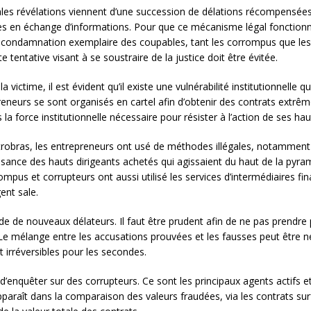
pales révélations viennent d’une succession de délations récompensées
s en échange d’informations. Pour que ce mécanisme légal fonctionne,
la condamnation exemplaire des coupables, tant les corrompus que les
e tentative visant à se soustraire de la justice doit être évitée.
 victime, il est évident qu’il existe une vulnérabilité institutionnelle q
eneurs se sont organisés en cartel afin d’obtenir des contrats extrêmem
a force institutionnelle nécessaire pour résister à l’action de ses ha
e Petrobras, les entrepreneurs ont usé de méthodes illégales, notamment
aisance des hauts dirigeants achetés qui agissaient du haut de la pyr
rompus et corrupteurs ont aussi utilisé les services d’intermédiaires f
ent sale.
e de nouveaux délateurs. Il faut être prudent afin de ne pas prendre
. Le mélange entre les accusations prouvées et les fausses peut être 
irréversibles pour les secondes.
t d’enquêter sur des corrupteurs. Ce sont les principaux agents actifs et
araît dans la comparaison des valeurs fraudées, via les contrats surfa