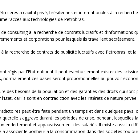
rolières à capital privé, brésiliennes et internationales à la recherch
rime l’accès aux technologies de Petrobras.
 de consulting à la recherche de contrats lucratifs et d’informations 
ernements et corporations pour lesquels ils travaillent secrètement.
 la recherche de contrats de publicité lucratifs avec Petrobras, et la 
 sont régis par l’Etat national. Il peut éventuellement exister des scis
 normalement ces bases seront proportionnelles au pouvoir économiqu
ture des besoins de la population et des garanties des droits qui sont p
’Etat, car ils sont en contradiction avec les intérêts de nature priv
tradictoires peut être faite pendant un temps et dans quelques pays, c
 querelle s’aggrave durant les périodes de crise, pendant lesquelles 
n endettement et appauvrissement des salariés. Il existe aussi la diff
 à associer le bonheur à la consommation dans des sociétés toujours 