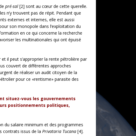
 de
pré-sal
[2] sont au cœur de cette querelle.
es n’y trouvent pas de répit. Pendant que
nts externes et internes, elle est aussi
 pour son monopole dans l’exploitation du
information en ce qui concerne la recherche
avoriser les multinationales qui ont épuisé
t il peut s’approprier la rente pétrolière par
ous couvert de différentes approches
t urgent de réaliser un audit citoyen de la
 pétrolier pour ce «rentisme» parasite des
ent situez-vous les gouvernements
eurs pos
i
tionnements politiques,
ation du salaire minimum et des programmes
es contrats issus de la
Privataria Tucana
[4].