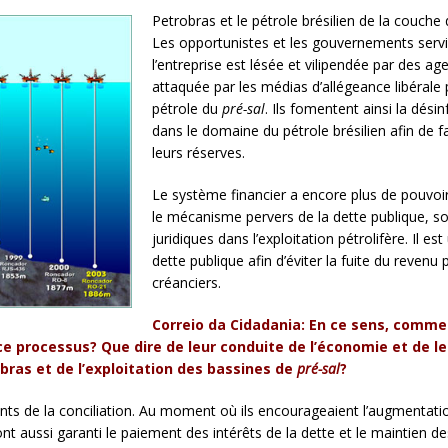
Petrobras et le pétrole brésilien de la couche
Les opportunistes et les gouvernements servil
l’entreprise est lésée et vilipendée par des age
attaquée par les médias d’allégeance libérale
pétrole du
pré-sal
. Ils fomentent ainsi la dés
dans le domaine du pétrole brésilien afin de f
leurs réserves.
Le système financier a encore plus de pouvoir e
le mécanisme pervers de la dette publique, s
juridiques dans l’exploitation pétrolifère. Il es
dette publique afin d’éviter la fuite du revenu
créanciers.
Correio da Cidadania: En ce sens, comm
ce processus? Que dire de leur conduite de l’économie et de l
bras et de l’exploitation des bassines de
pré-sal
?
ments de la conciliation. Au moment où ils encourageaient l’augment
 ont aussi garanti le paiement des intérêts de la dette et le maintien d