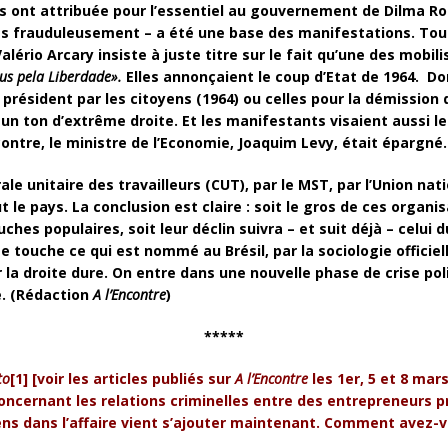
ns ont attribuée pour l’essentiel au gouvernement de Dilma Rou
 frauduleusement – a été une base des manifestations. Toute
lério Arcary insiste à juste titre sur le fait qu’une des mobili
us pela Liberdade».
Elles annonçaient le coup d’Etat de 1964.
Do
 président par les citoyens (1964) ou celles pour la démission d
 un ton d’extrême droite. Et les manifestants visaient aussi le
tre, le ministre de l’Economie, Joaquim Levy, était épargné.
le unitaire des travailleurs (CUT), par le MST, par l’Union nat
 le pays. La conclusion est claire : soit le gros de ces organ
es populaires, soit leur déclin suivra – et suit déjà – celui du
 touche ce qui est nommé au Brésil, par la sociologie officiel
r la droite dure. On entre dans une nouvelle phase de crise pol
. (R
é
daction
A l’Encontre
)
*****
to
[1] [voir les articles publiés sur
A l’Encontre
les 1er, 5 et 8 mar
oncernant les relations criminelles entre des entrepreneurs pr
ens dans l’affaire vient
s’ajouter maintenant. Comment avez-v