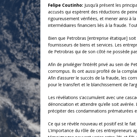
Felipe Coutinho:
Jusqu’à présent les princi
accusés qui espèrent des réductions de peine
rigoureusement vérifiées, et mener ainsi à 
intermédiaires financiers liés à la fraude. Tout
Bien que Petrobras [entreprise étatique] soit la
fournisseurs de biens et services. Les entrepr
de Petrobras qui de son côté ne possède pas l
Afin de privilégier l’intérêt privé au sein d
corrompus. Ils ont aussi profité de la compl
Afin d’assurer le succès de la fraude, les cor
pour le transfert et le blanchissement de l’arg
Les révélations s’accumulent avec une cascad
dénonciation et attendre qu’elle soit avérée
précipiter des condamnations prématurées et 
Ce qui se révèle nouveau et positif est le fai
L’importance du rôle de ces entrepreneurs app