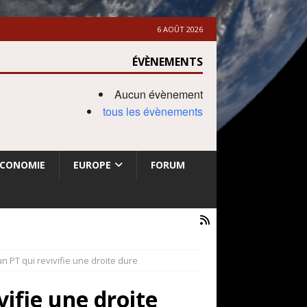
6 AOÛT 2026
ÉVÈNEMENTS
Aucun évènement
tous les évènements
ECONOMIE
EUROPE
FORUM
un PT qui revivifie une droite dure
vifie une droite