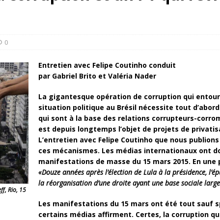
rump sur la “fraude électorale” était une blague de mauvais
NIS
 l’option militaire
ETATS-UNIS
0
res comptent: l’urgence de la démilitarisation de la Police militaire
Entretien avec Felipe Coutinho conduit
par Gabriel Brito et Valéria Nader
La gigantesque opération de corruption qui entoure
situ
a
tion politique au Brésil nécessite tout d’ab
qui sont à la base des relations corrupteurs-corro
est depuis lon
g
temps l’objet de projets de privatis
L’entretien
avec Felipe Coutinho
que nous publions
ces mécanismes. Les m
é
dias internationaux ont 
manifestations de masse du 15 mars 2015.
En une 
«Douze années après l’élection de Lula à la présidence, l’
la réorganisation d’une droite ayant une base sociale larg
f, Rio, 15
Les manifestations du 15 mars ont été tout sauf 
certains médias affirment. Certes, la corruption qu