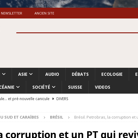
NEWSLETTER
ANCIEN SITE
S
ASIE
AUDIO
DÉBATS
ECOLOGIE
CÉANIE
SOCIÉTÉ
SUISSE
VIDEOS
ule… et pré-nouvelle canicule
DIVERS
Dossier. «Le message de Makerfield» (1)
GRANDE-BRETAGNE
U SUD ET CARAÏBES
BRÉSIL
Brésil. Petrobras, la corruption et 
 «Accentuation du nettoyage ethnique en Cisjordanie et à Gaza
ISRAËL
la corruption et un PT qui revi