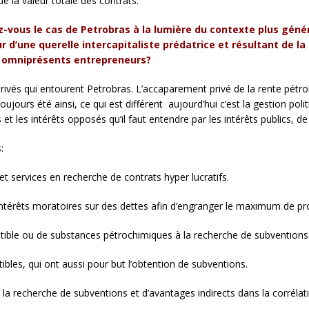
 la valeur totale des contrats.
vous le cas de Petrobras à la lumière du contexte plus généra
d’une querelle intercapitaliste prédatrice et résultant de la p
t omniprésents entr
e
preneurs?
privés qui entourent Petrobras. L’accaparement privé de la rente pétrol
toujours été ainsi, ce qui est différent aujourd’hui c’est la gestion poli
s et les intérêts opposés qu’il faut entendre par les intérêts publics, de
:
et services en recherche de contrats hyper lucratifs.
intérêts moratoires sur des dettes afin d’engranger le maximum de pro
ible ou de substances pétrochimiques à la recherche de subventions 
bles, qui ont aussi pour but l’obtention de subventions.
 la recherche de subventions et d’avantages indirects dans la corrélati